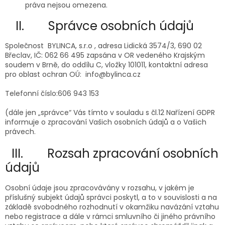
práva nejsou omezena.
II. Správce osobních údajů
Společnost BYLINCA, s.r.o , adresa Lidická 3574/3, 690 02
Břeclav, IČ: 062 66 495 zapsána v OR vedeného Krajským
soudem v Brně, do oddílu C, vložky 101011, kontaktní adresa
pro oblast ochran OÚ: info@bylinca.cz
Telefonní číslo:606 943 153
(dále jen „správce“ Vás tímto v souladu s čl.12 Nařízení GDPR
informuje o zpracování Vašich osobních údajů a o Vašich
právech.
III. Rozsah zpracování osobních
údajů
Osobní údaje jsou zpracovávány v rozsahu, v jakém je
příslušný subjekt údajů správci poskytl, a to v souvislosti a na
základě svobodného rozhodnutí v okamžiku navázání vztahu
nebo registrace a dále v rámci smluvního či jiného právního