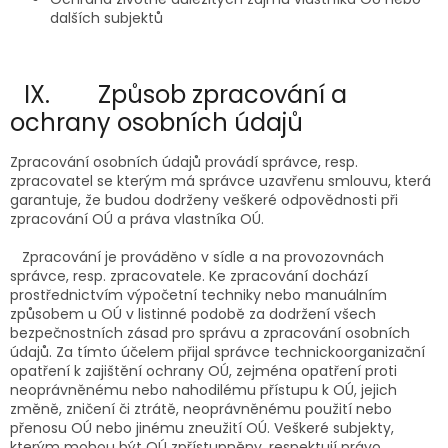
dalších subjektů
IX. Způsob zpracování a
ochrany osobních údajů
Zpracování osobních údajů provádí správce, resp.
zpracovatel se kterým má správce uzavřenu smlouvu, která
garantuje, že budou dodrženy veškeré odpovědnosti při
zpracování OÚ a práva vlastníka OÚ.
Zpracování je prováděno v sídle a na provozovnách
správce, resp. zpracovatele. Ke zpracování dochází
prostřednictvím výpočetní techniky nebo manuálním
způsobem u OÚ v listinné podobě za dodržení všech
bezpečnostních zásad pro správu a zpracování osobních
údajů. Za tímto účelem přijal správce technickoorganizační
opatření k zajištění ochrany OÚ, zejména opatření proti
neoprávněnému nebo nahodilému přístupu k OÚ, jejich
změně, zničení či ztrátě, neoprávněnému použití nebo
přenosu OÚ nebo jinému zneužití OÚ. Veškeré subjekty,
kterým mohou být OÚ zpřístupněny, respektují právo