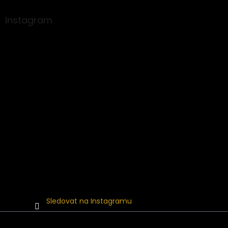
p
a
Instagram
t
í
Sledovat na Instagramu