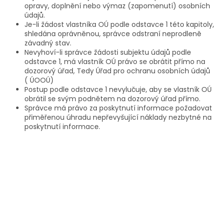
opravy, doplnění nebo výmaz (zapomenutí) osobních
údajů.
Je-li žádost vlastníka OÚ podle odstavce 1 této kapitoly,
shledána oprávněnou, správce odstraní neprodleně
závadný stav.
Nevyhoví-li správce žádosti subjektu údajů podle
odstavce 1, má vlastník OÚ právo se obrátit přímo na
dozorový úřad, Tedy Úřad pro ochranu osobních údajů
( ÚOOÚ)
Postup podle odstavce 1 nevylučuje, aby se vlastník OÚ
obrátil se svým podnětem na dozorový úřad přímo.
Správce má právo za poskytnutí informace požadovat
přiměřenou úhradu nepřevyšující náklady nezbytné na
poskytnutí informace.