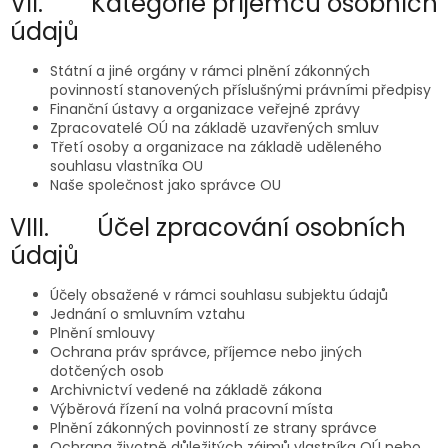
VII. Kategorie příjemců osobních
údajů
Státní a jiné orgány v rámci plnění zákonných
povinností stanovených příslušnými právními předpisy
Finanční ústavy a organizace veřejné zprávy
Zpracovatelé OÚ na základě uzavřených smluv
Třetí osoby a organizace na základě uděleného
souhlasu vlastníka OU
Naše společnost jako správce OU
VIII. Účel zpracování osobních
údajů
Účely obsažené v rámci souhlasu subjektu údajů
Jednání o smluvním vztahu
Plnění smlouvy
Ochrana práv správce, příjemce nebo jiných
dotčených osob
Archivnictví vedené na základě zákona
Výběrová řízení na volná pracovní místa
Plnění zákonných povinností ze strany správce
Ochrana životně důležitých zájmů vlastníka OÚ nebo