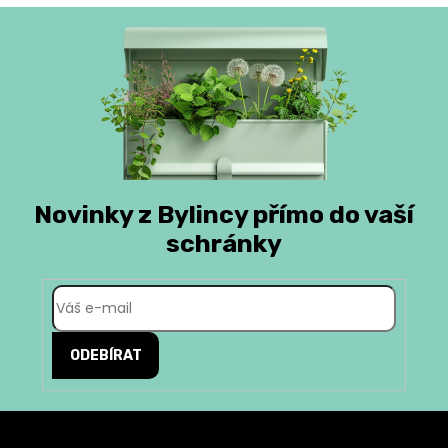
Novinky z Bylincy přímo do vaší
schránky
ODEBÍRAT
Z
á