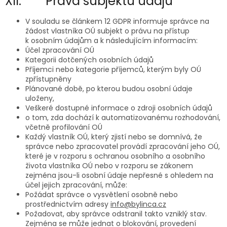
XII. Práva subjektu údajů
V souladu se článkem 12 GDPR informuje správce na
žádost vlastníka OÚ subjekt o právu na přístup
k osobním údajům a k následujícím informacím:
Účel zpracování OÚ
Kategorii dotčených osobních údajů
Příjemci nebo kategorie příjemců, kterým byly OÚ
zpřístupněny
Plánované době, po kterou budou osobní údaje
uloženy,
Veškeré dostupné informace o zdroji osobních údajů
o tom, zda dochází k automatizovanému rozhodování,
včetně profilování OÚ
Každý vlastník OÚ, který zjistí nebo se domnívá, že
správce nebo zpracovatel provádí zpracování jeho OÚ,
které je v rozporu s ochranou osobního a osobního
života vlastníka OÚ nebo v rozporu se zákonem
zejména jsou-li osobní údaje nepřesné s ohledem na
účel jejich zpracování, může:
Požádat správce o vysvětlení osobně nebo
prostřednictvím adresy
info@bylinca.cz
Požadovat, aby správce odstranil takto vzniklý stav.
Zejména se může jednat o blokování, provedení