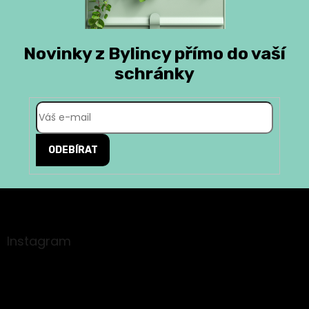
v
k
y
v
Novinky z Bylincy přímo do vaší
ý
p
schránky
i
s
u
ODEBÍRAT
Z
á
p
a
Instagram
t
í