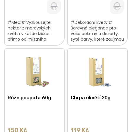
cena:
cena:
#Med:# Vyzkoušejte
#Dekorační květy:#
nektar z moravských
Barevná elegance pro
květin v každé lžičce.
vaše pokrmy a dezerty.
přímo od místního
syté barvy, které zaujmou
včelaře skvělá chuť do
vaše oči budou krásně
vašich nápojů a pokrmů
kontrastovat se všemi
tekuté zlato Pouze
barvami jsou lehké a
jednotná cena. Na med
vzdušné V...
se...
Růže poupata 60g
Chrpa okvětí 20g
150 Kč
119 Kč