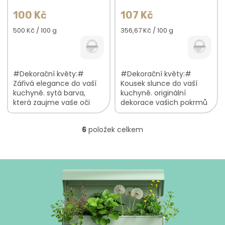
100 Kč
107 Kč
Měrná
Měrná
500 Kč / 100 g
356,67 Kč / 100 g
cena:
cena:
#Dekorační květy:#
#Dekorační květy:#
Zářivá elegance do vaší
Kousek slunce do vaší
kuchyně. sytá barva,
kuchyně. originální
která zaujme vaše oči
dekorace vašich pokrmů
bude krásně kontrastovat
bude krásně kontrastovat
s tmavými barvami jsou
s tmavými barvami jsou
6
položek celkem
lehké a vzdušné V balení...
lehké a vzdušné V balení
O
najdete:...
v
l
á
d
a
c
í
p
r