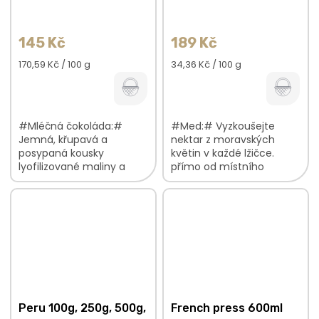
145 Kč
189 Kč
Měrná
Měrná
170,59 Kč / 100 g
34,36 Kč / 100 g
cena:
cena:
#Mléčná čokoláda:#
#Med:# Vyzkoušejte
Jemná, křupavá a
nektar z moravských
posypaná kousky
květin v každé lžičce.
lyofilizované maliny a
přímo od místního
ostružiny. jemná chuť,
včelaře skvělá chuť do
která se pomalu rozplyne
vašich nápojů a pokrmů
na jazyku výrazný,
tekuté zlato Pouze
barevný vzhled...
jednotná cena. Na med
se...
Peru 100g, 250g, 500g,
French press 600ml