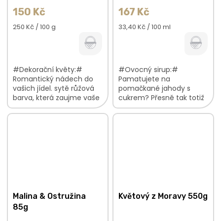
150 Kč
167 Kč
Měrná
Měrná
250 Kč / 100 g
33,40 Kč / 100 ml
cena:
cena:
#Dekorační květy:#
#Ovocný sirup:#
Romantický nádech do
Pamatujete na
vašich jídel. sytě růžová
pomačkané jahody s
barva, která zaujme vaše
cukrem? Přesně tak totiž
oči budou krásně
chutná náš ovocný sirup
kontrastovat se všemi
z čerstvých jahod. plná
barvami pečlivě a s
chuť zralých jahod bez
láskou vybrané...
přidaných konzervantů,...
Malina & Ostružina
Květový z Moravy 550g
85g