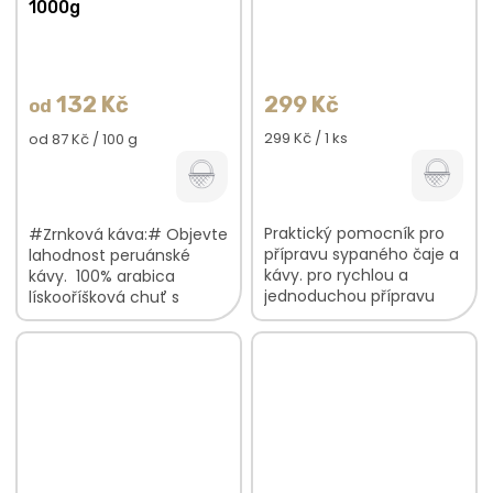
1000g
132 Kč
299 Kč
od
Měrná
Měrná
299 Kč / 1 ks
od 87 Kč / 100 g
cena:
cena:
Praktický pomocník pro
#Zrnková káva:# Objevte
přípravu sypaného čaje a
lahodnost peruánské
kávy. pro rychlou a
kávy. 100% arabica
jednoduchou přípravu
lískooříšková chuť s
nápojů borosilikátové sklo
citrónovými podtóny
krásný servis pro vaše
praženo na espresso
nápoje