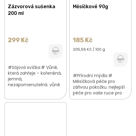
Zázvorová sušenka
Měsíčkové 90g
200 ml
299 Kč
185 Kč
Měrná
205,56 Kč / 100 g
cena:
#Sójová svíčka:# Vůně,
která zahřeje – kořeněná,
#Přírodní mýdlo:#
jemná,
Měsíčková péče pro
nezapomenutelná. vůně
zářivou pokožku. nejlepší
zázvorových sušenek
péče pro vaše ruce pro
bavlněný knotek poctivá
namáhanou, zralou i
česká, ruční práce
normální pokožku
součástí jsou i rozemleté
kousky měsíčku