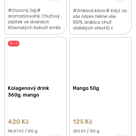
#Ovocný čaj:#
#Zrnková káva:# Když za
aromatizovaný Chuťový
vás název řekne vše.
zážitek ve dvanácti
100% arabica chuť
šťavnatých bobulí! směs
vlašských ořechů s
plná lahodných plodů
marcipánovými podtóny
osvěžující, ovocná chuť
praženo na espresso
2 + 1
lahodná vůně bobulí V...
Kolagenový drink
Mango 50g
360g, mango
420 Kč
125 Kč
Měrná
Měrná
116,67 Kč / 100 g
250 Kč / 100 g
cena:
cena: