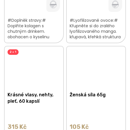
#Doplněk stravy:#
#Lyofilizované ovoce:#
Doplňte kolagen s
Křupněte si do zralého
chutným drinkem.
lyofilizovaného manga.
obohacen o kyselinu
křupavá, křehká struktura
hyaluronovou balení na
sladké, zralé plátky bez
45 dnů péče o pokožku
éček a přidaného cukru V
2 + 1
začíná uvnitř oblíbená
balení najdete:...
mangová příchuť
Krásné vlasy, nehty,
Ženská síla 65g
pleť, 60 kapslí
315 Kč
105 Kč