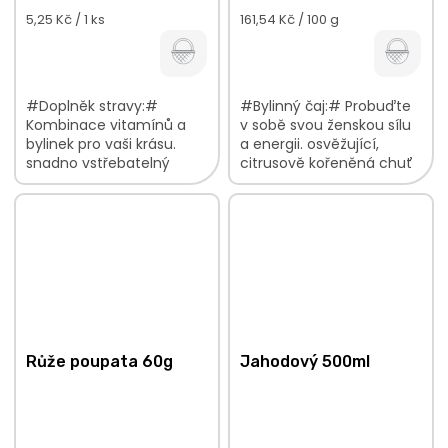
Měrná
Měrná
5,25 Kč / 1 ks
161,54 Kč / 100 g
cena:
cena:
#Doplněk stravy:#
#Bylinný čaj:# Probuďte
Kombinace vitamínů a
v sobě svou ženskou sílu
bylinek pro vaši krásu.
a energii. osvěžující,
snadno vstřebatelný
citrusově kořeněná chuť
komplex balení na 30-60
se sladkými tóny jablka
dnů, dle vaší denní
vyvážená směs bylinek a
spotřeby péče o krásu
koření vhodný k přípravě
začíná uvnitř
za...
Růže poupata 60g
Jahodový 500ml