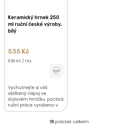
Keramický hrnek 250
ml ruční české výroby,
bílý
535 Kč
Měrná
535 Kč / 1 ks
cena:
Vychutnejte si váš
oblíbený nápoj ve
stylovém hrníčku. poctivá
ruční práce vyrobeno v
České republice
glazurovaný hrníček s
19
položek celkem
logem Bylinca
O
v
l