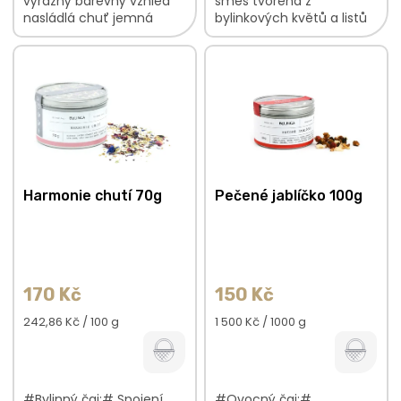
výrazný barevný vzhled
směs tvořená z
nasládlá chuť jemná
bylinkových květů a listů
květinová vůně V
jemná vůně s
bylinkové směsi najdete:
květinovými podtóny
Heřmánekkvět...
hladká, nasládlá chuť V
bylinkové směsi...
Harmonie chutí 70g
Pečené jablíčko 100g
170 Kč
150 Kč
Měrná
Měrná
242,86 Kč / 100 g
1 500 Kč / 1000 g
cena:
cena:
#Bylinný čaj:# Spojení,
#Ovocný čaj:#