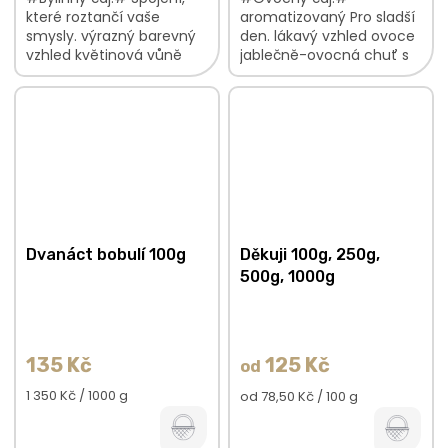
které roztančí vaše
aromatizovaný Pro sladší
smysly. výrazný barevný
den. lákavý vzhled ovoce
vzhled květinová vůně
jablečně-ovocná chuť s
lehce kyselkavá chuť s
nádechem karamelu,
nasládlými podtóny V
skořice lahodná vůně
bylinkové...
jablek a rumového aroma
V ovocné směsi...
Dvanáct bobulí 100g
Děkuji 100g, 250g,
500g, 1000g
135 Kč
125 Kč
od
Měrná
1 350 Kč / 1000 g
Měrná
od 78,50 Kč / 100 g
cena:
cena: