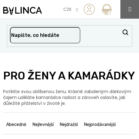
Přejít
na
CZK
obsah
PRO ŽENY A KAMARÁDKY
Potěšte svou oblíbenou ženu. Krásně zabaleným dárkovým
čajem uděláte kamarádce radost a zároveň oslavíte, jak
důležité přátelství v životě je.
Ř
a
Abecedně
Nejlevnější
Nejdražší
Nejprodávanější
z
e