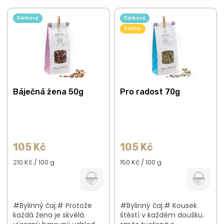
n
V
í
ý
Dárkový
Dárkový
p
p
Náš tip
r
i
o
s
d
p
u
r
k
o
Báječná žena 50g
Pro radost 70g
t
d
ů
u
k
t
ů
105 Kč
105 Kč
Měrná
Měrná
210 Kč / 100 g
150 Kč / 100 g
cena:
cena:
#Bylinný čaj:# Protože
#Bylinný čaj:# Kousek
každá žena je skvělá.
štěstí v každém doušku.