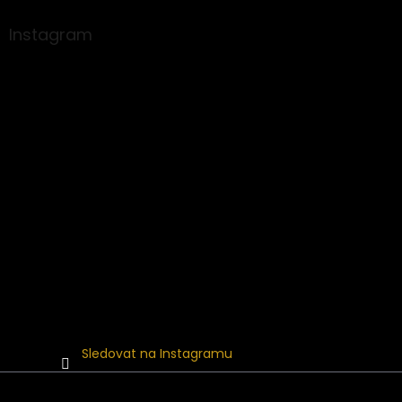
p
a
Instagram
t
í
Sledovat na Instagramu