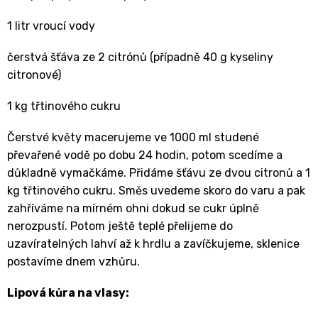
1 litr vroucí vody
čerstvá šťáva ze 2 citrónů (případně 40 g kyseliny
citronové)
1 kg třtinového cukru
Čerstvé květy macerujeme ve 1000 ml studené
převařené vodě po dobu 24 hodin, potom scedíme a
důkladně vymačkáme. Přidáme šťávu ze dvou citronů a 1
kg třtinového cukru. Směs uvedeme skoro do varu a pak
zahříváme na mírném ohni dokud se cukr úplně
nerozpustí. Potom ještě teplé přelijeme do
uzavíratelných lahví až k hrdlu a zavíčkujeme, sklenice
postavíme dnem vzhůru.
Lipová kůra na vlasy: