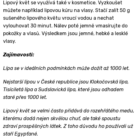
Lipový květ se využívá také v kosmetice. Vyzkoušet
můžete například lipovou kúru na vlasy. Stačí zalít 50 g
sušeného lipového květu vroucí vodou a nechat
vylouhovat 30 minut. Nálev poté jemně vmasírujte do
pokožky a vlasů. Výsledkem jsou jemné, hebké a lesklé
vlasy.
Zajímavosti:
Lípa se v ideálních podmínkách může dožít až 1000 let.
Nejstarší lípou v České republice jsou Klokočovská lípa,
Tisíciletá lípa a Sudslavická lípa, které jsou odhadem
staré přes 1000 let.
Lipový květ se velmi často přidává do rozehřátého medu,
kterému dodá nejen skvělou chuť, ale také spoustu
zdraví prospěšných látek. Z toho důvodu ho používali už
staří Egypťané.