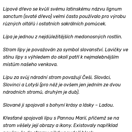
Lipové dřevo se kvůli svému latinskému názvu lignum
sanctum (svaté dřevo) velmi často používalo pro výrobu
různých oltářů i ostatních sakrálních pomůcek.
Lípa je jednou z nejdůležitějších medonosných rostlin.
Strom lípy je považován za symbol slovanství. Lavičky ve
stínu lípy s výhledem do okolí patří k nejmalebnějším
místům našeho venkova.
Lípu za svůj národní strom považují Češi, Slováci,
Slovinci a Lotyši (pro něž je ovšem jen jedním ze dvou
národních stromů, druhým je dub).
Slované ji spojovali s bohyní krásy a lásky – Ladou.
Křesťané spojovali lípu s Pannou Marií, přičemž se na
strom věšely její obrazy a ikony. Existovaly například