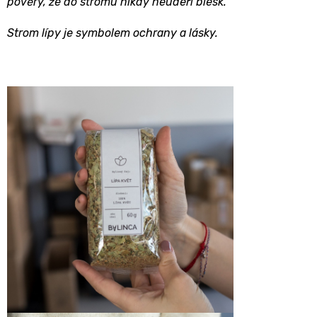
pověry, že do stromu nikdy neudeří blesk.
Strom lípy je symbolem ochrany a lásky.