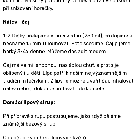
komfort. Má silný potopudný účinek a příznivě působí i
při snižování horečky.
Nálev - čaj
1-2 lžičky přelejeme vroucí vodou (250 ml), přiklopíme a
necháme 15 minut louhovat. Poté scedíme. Čaj pijeme
horký 3-4x denně. Můžeme dosladit medem.
Čaj má velmi lahodnou, nasládlou chuť, a proto je
oblíbený i u dětí. Lípa patří k našim nejvýznamnějším
tradičním léčivkám. Z lípy je možné uvařit čaj, inhalovat
nálev nebo ji dokonce přidávat i do koupele.
Domácí lipový sirup:
Při přípravě sirupu postupujeme, jako když děláme
známější bezový sirup.
Cca pět plných hrstí lipových květů.