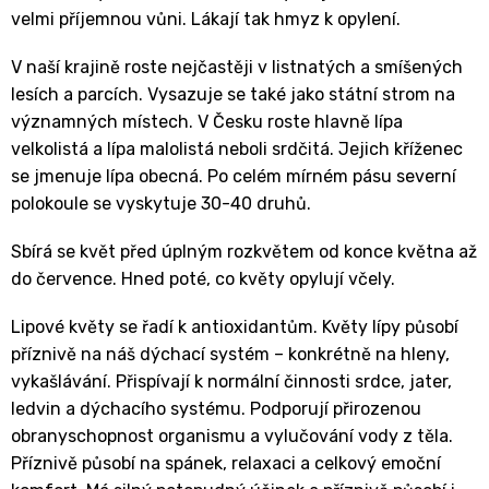
velmi příjemnou vůni. Lákají tak hmyz k opylení.
V naší krajině roste nejčastěji v listnatých a smíšených
lesích a parcích. Vysazuje se také jako státní strom na
významných místech. V Česku roste hlavně lípa
velkolistá a lípa malolistá neboli srdčitá. Jejich kříženec
se jmenuje lípa obecná. Po celém mírném pásu severní
polokoule se vyskytuje 30-40 druhů.
Sbírá se květ před úplným rozkvětem od konce května až
do července. Hned poté, co květy opylují včely.
Lipové květy se řadí k antioxidantům. Květy lípy působí
příznivě na náš dýchací systém – konkrétně na hleny,
vykašlávání. Přispívají k normální činnosti srdce, jater,
ledvin a dýchacího systému. Podporují přirozenou
obranyschopnost organismu a vylučování vody z těla.
Příznivě působí na spánek, relaxaci a celkový emoční