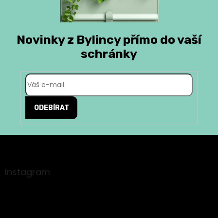
Novinky z Bylincy přímo do vaší
schránky
ODEBÍRAT
Z
á
p
a
Instagram
t
í