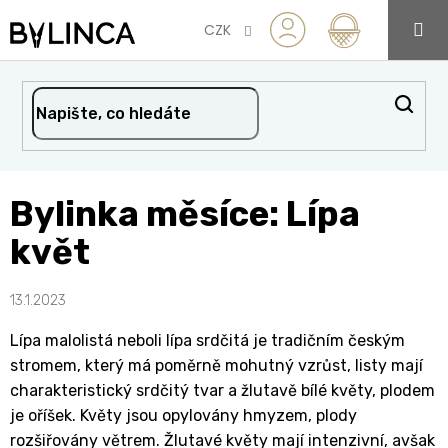
Přejít
na
CZK
obsah
Bylinka měsíce: Lípa
květ
13.1.2023
Lípa malolistá neboli lípa srdčitá je tradičním českým
stromem, který má poměrně mohutný vzrůst, listy mají
charakteristický srdčitý tvar a žlutavě bílé květy, plodem
je oříšek. Květy jsou opylovány hmyzem, plody
rozšiřovány větrem. Žlutavé květy mají intenzivní, avšak