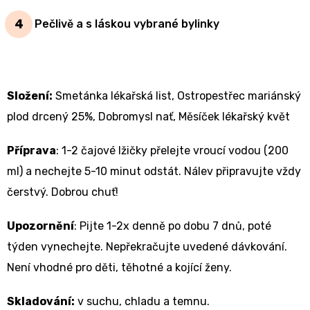
Pečlivě a s láskou vybrané bylinky
Složení:
Smetánka lékařská list, Ostropestřec mariánský
plod drcený 25%, Dobromysl nať, Měsíček lékařský květ
Příprava
:
1-2 čajové lžičky přelejte vroucí vodou (200
ml) a nechejte 5-10 minut odstát. Nálev připravujte vždy
čerstvý. Dobrou chuť!
Upozornění
: Pijte 1-2x denně po dobu 7 dnů, poté
týden vynechejte. Nepřekračujte uvedené dávkování.
Není vhodné pro děti, těhotné a kojící ženy.
Skladování:
v suchu, chladu a temnu.