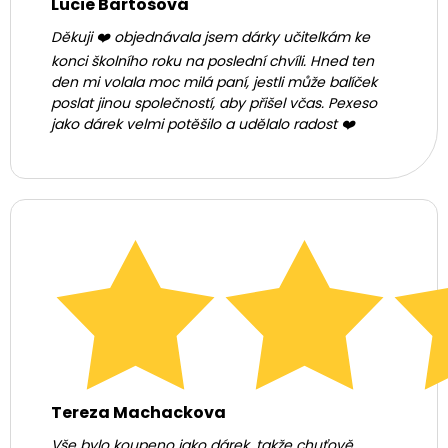
Lucie Bartošová
Děkuji ❤️ objednávala jsem dárky učitelkám ke
konci školního roku na poslední chvíli. Hned ten
den mi volala moc milá paní, jestli může balíček
poslat jinou společností, aby přišel včas. Pexeso
jako dárek velmi potěšilo a udělalo radost ❤️
Tereza Machackova
Vše bylo koupeno jako dárek, takže chuťově