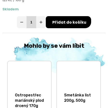
125 Kč / 100 g
cena:
Skladem
Přidat do košíku
Mohlo by se vám líbit
Ostropestřec
Smetánka list
mariánský plod
200g, 500g
drcený 170g