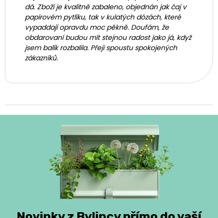
dá. Zboží je kvalitně zabaleno, objednán jak čaj v
papírovém pytlíku, tak v kulatých dózách, které
vypaddají opravdu moc pěkně. Doufám, že
obdarovaní budou mít stejnou radost jako já, když
jsem balík rozbalila. Přeji spoustu spokojených
zákazníků.
Novinky z Bylincy přímo do vaší