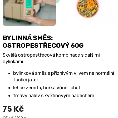
BYLINNÁ SMĚS:
OSTROPESTŘECOVÝ 60G
Skvělá ostropestřecová kombinace s dalšimi
bylinkami.
bylinková směs s příznivým vlivem na normální
funkci jater
lehce zemitá, hořká vůně i chuť
tmavý nálev s květinovým nádechem
75 Kč
Měrná