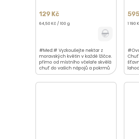
ů
129 Kč
595
Měrná
Měrn
64,50 Kč / 100 g
1 190 
cena:
cena:
#Med:# Vyzkoušejte nektar z
#Ovo
moravských květin v každé lžičce.
Chuťo
přímo od místního včelaře skvělá
šťav
chuť do vašich nápojů a pokrmů
lahod
tekuté zlato Pouze jednotná
ovoc
cena. Na med se...
bobul