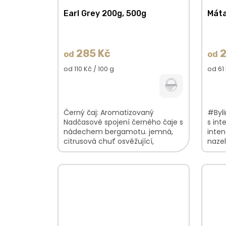
Earl Grey 200g, 500g
Máta
285 Kč
2
od
od
Měrná
Měrn
od 110 Kč / 100 g
od 61 
cena:
cena:
Černý čaj: Aromatizovaný
#Byli
Nadčasové spojení černého čaje s
s int
nádechem bergamotu. jemná,
inte
citrusová chuť osvěžující,
nazel
výrazná vůně typicky britský čaj
typic
často podávaný s mlékem...
najde