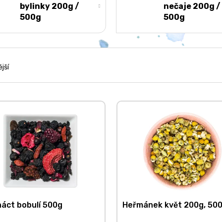
bylinky 200g /
nečaje 200g /
500g
500g
jší
áct bobulí 500g
Heřmánek květ 200g, 50