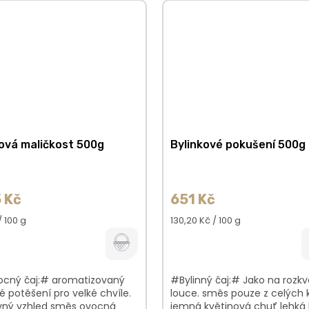
ová maličkost 500g
Bylinkové pokušení 500g
 Kč
651 Kč
á
Měrná
 / 100 g
130,20 Kč / 100 g
cena:
cný čaj:# aromatizovaný
#Bylinný čaj:# Jako na rozkv
é potěšení pro velké chvíle.
louce. směs pouze z celých 
vný vzhled směs ovocná
jemná květinová chuť lehká 