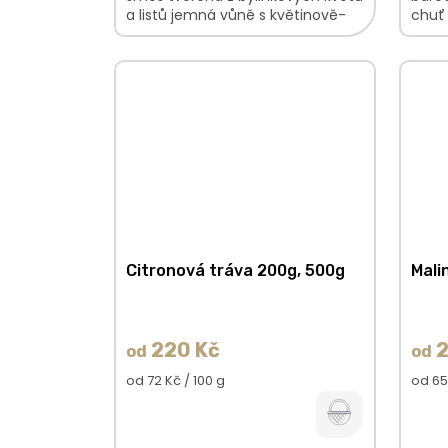
a listů jemná vůně s květinově-
chuť
ovocnými podtóny hladká,
náde
nasládlá chuť V...
provo
Citronová tráva 200g, 500g
Mali
220 Kč
2
od
od
Měrná
Měrn
od 72 Kč / 100 g
od 65
cena:
cena: