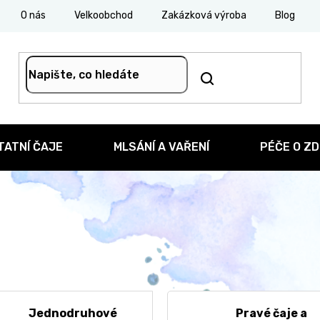
O nás
Velkoobchod
Zakázková výroba
Blog
TATNÍ ČAJE
MLSÁNÍ A VAŘENÍ
PÉČE O ZD
Jednodruhové
Pravé čaje a