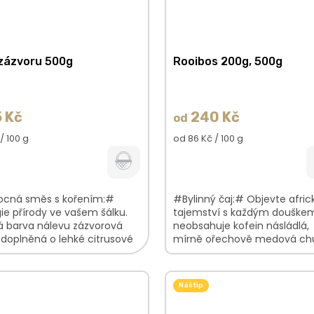
 zázvoru 500g
Rooibos 200g, 500g
 Kč
240 Kč
od
á
Měrná
/ 100 g
od 86 Kč / 100 g
cena:
cná směs s kořením:#
#Bylinný čaj:# Objevte afric
ie přírody ve vašem šálku.
tajemství s každým douške
á barva nálevu zázvorová
neobsahuje kofein násládlá,
doplněná o lehké citrusové
mírně ořechově medová chu
óny citrusově-kořeněná
aroma sytá, červenohnědá 
V...
V balení najdete:...
Náš tip