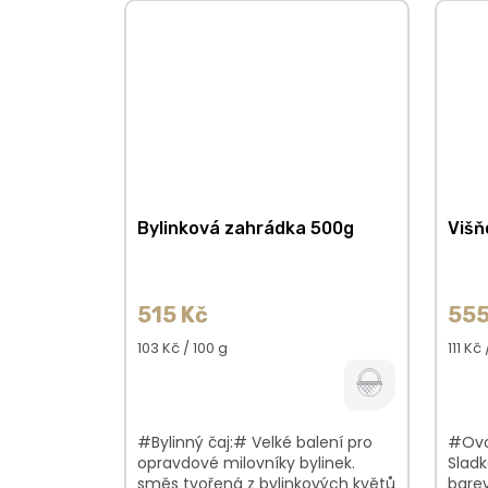
Bylinková zahrádka 500g
Višň
515 Kč
555
Měrná
Měrn
103 Kč / 100 g
111 Kč
cena:
cena:
#Bylinný čaj:# Velké balení pro
#Ovo
opravdové milovníky bylinek.
Sladk
směs tvořená z bylinkových květů
bare