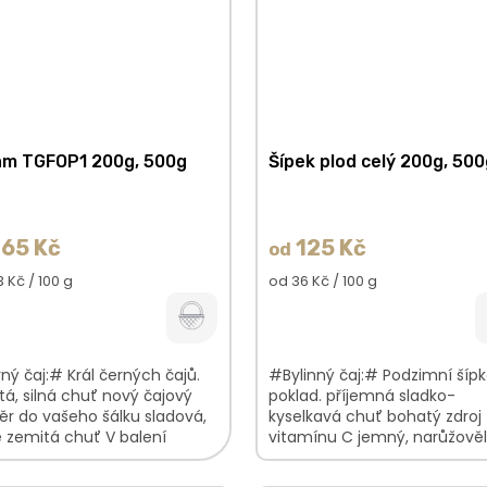
m TGFOP1 200g, 500g
Šípek plod celý 200g, 50
65 Kč
125 Kč
od
á
Měrná
 Kč / 100 g
od 36 Kč / 100 g
cena:
ý čaj:# Král černých čajů.
#Bylinný čaj:# Podzimní šíp
á, silná chuť nový čajový
poklad. příjemná sladko-
r do vašeho šálku sladová,
kyselkavá chuť bohatý zdroj
 zemitá chuť V balení
vitamínu C jemný, narůžově
ete: Assam TGFOP1100%
nálev V balení najdete: Šípek
celý100%