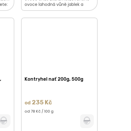
ete:
ovoce lahodná vůně jablek a
karamelu V ovocné směsi
najdete: Jablko...
,
Kontryhel nať 200g, 500g
235 Kč
od
Měrná
od 78 Kč / 100 g
cena: