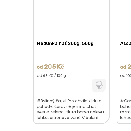
Meduňka nať 200g, 500g
Assa
205 Kč
2
od
od
Měrná
Měrn
od 63 Kč / 100 g
od 103
cena:
cena:
#Bylinný čaj:# Pro chvíle klidu a
#Čern
pohody. čarovně jemná chuť
bohat
světle zeleno-žlutá barva nálevu
rozmě
lehká, citronová vůně V balení
lehce
najdete: Meduňka lékařskánať
najd
100%