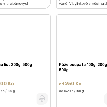
 s marcipánových
vůně V bylinkové směsi najd
chem lahodná vůně, která
Heřmánekkvět...
ní váš domov...
na list 200g, 500g
Růže poupata 100g, 200g
500g
00 Kč
250 Kč
od
á
Měrná
 Kč / 100 g
od 162 Kč / 100 g
cena: