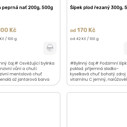
 peprná nať 200g, 500g
Šípek plod řezaný 300g, 
00 Kč
170 Kč
od
á
Měrná
Kč / 100 g
od 42 Kč / 100 g
cena:
nný čaj:# Osvěžující bylinka
#Bylinný čaj:# Podzimní šíp
enzivní vůní a chutí.
poklad. příjemná sladko-
nzivní mentolová chuť
kyselkavá chuť bohatý zdroj
enalá až jantarová barva
vitamínu C jemný, narůžově
ká svěží vůně V balení
nálev V balení najdete: Šípek
te: Máta...
řezaný100%