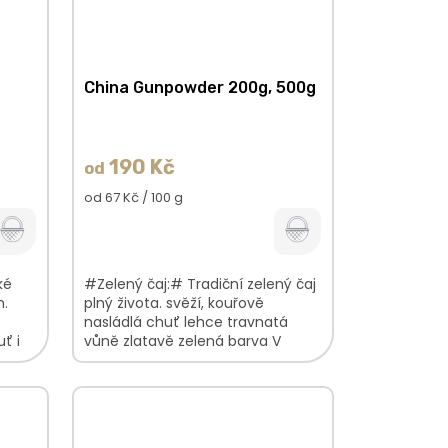
China Gunpowder 200g, 500g
190 Kč
od
Měrná
od 67 Kč / 100 g
cena:
ké
#Zelený čaj:# Tradiční zelený čaj
m.
plný života. svěží, kouřově
nasládlá chuť lehce travnatá
ť i
vůně zlatavě zelená barva V
barva
balení najdete: China
Gunpowder100%