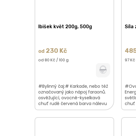
Ibišek květ 200g, 500g
Síla
230 Kč
485
od
Měrná
Měrn
od 80 Kč / 100 g
97 Kč 
cena:
cena:
#Bylinný čaj:# Karkade, nebo též
#Ovo
označovaný jako nápoj faraonů.
Energ
osvěžující, ovocně-kyselkavá
světl
chuť rudě červená barva nálevu
chuť 
květinovo-ovocná vůně V balení
podt
najdete:...
vůně 