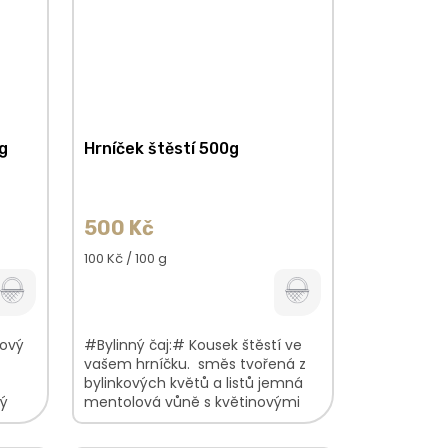
0g
Hrníček štěstí 500g
500 Kč
Měrná
100 Kč / 100 g
cena:
kový
#Bylinný čaj:# Kousek štěstí ve
vašem hrníčku. směs tvořená z
bylinkových květů a listů jemná
lý
mentolová vůně s květinovými
 plod
podtóny hladká, nasládlá chuť V...