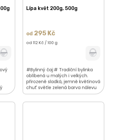
500g
Lípa květ 200g, 500g
295 Kč
od
Měrná
od 112 Kč / 100 g
cena:
kový
#Bylinný čaj:# Tradiční bylinka
oblíbená u malých i velkých.
přirozeně sladká, jemně květinová
lý
chuť světle zelená barva nálevu
 plod
lehká květinová vůně V balení
najdete:...