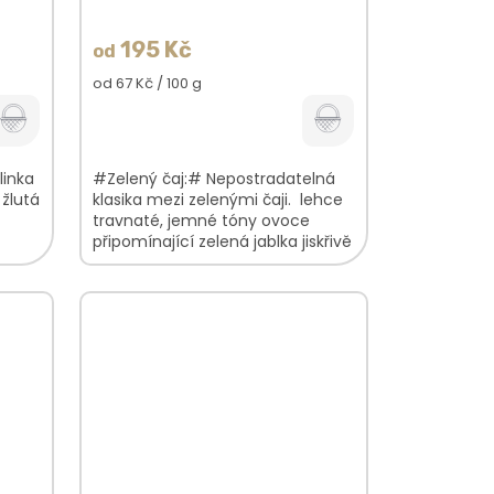
195 Kč
od
Měrná
od 67 Kč / 100 g
cena:
linka
#Zelený čaj:# Nepostradatelná
 žlutá
klasika mezi zelenými čaji. lehce
travnaté, jemné tóny ovoce
připomínající zelená jablka jiskřivě
u
svěží vůně žlutozelený nálev V...