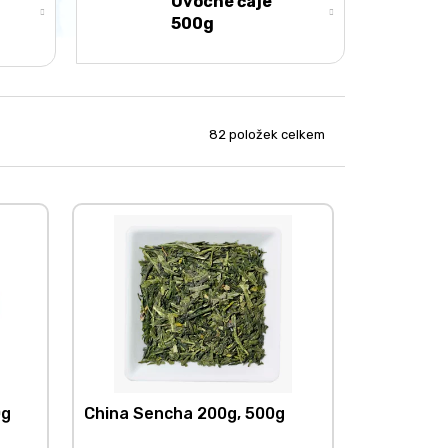
Ovocné čaje
500g
82
položek celkem
0g
China Sencha 200g, 500g