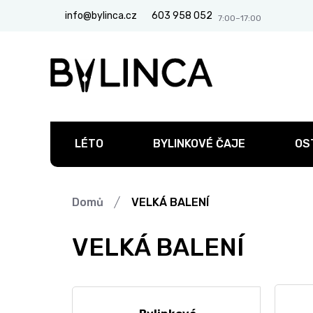
Přejít
info@bylinca.cz
603 958 052
na
obsah
LÉTO
BYLINKOVÉ ČAJE
OS
Domů
VELKÁ BALENÍ
VELKÁ BALENÍ