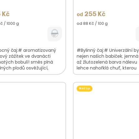
 Kč
255 Kč
od
á
Měrná
Kč / 1000 g
od 88 Kč / 100 g
cena:
cný čaj:# aromatizovaný
#Bylinný čaj:# Univerzální by
vý zážitek ve dvanácti
nejen našich babiček. jemná
natých bobulí! směs plná
až žlutozelená barva nálevu
ných plodů osvěžující,
lehce nahořklá chuť, kterou
ná chuť lahodná vůně
doporučujeme osladit lžičko
í V...
kvalitního medu...
Náš tip