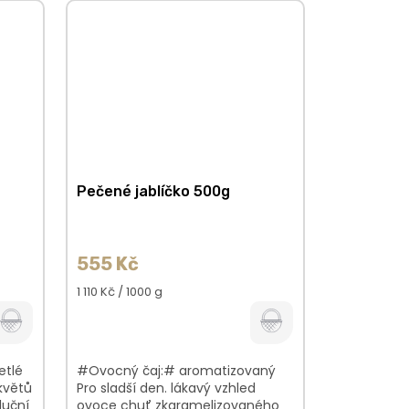
Pečené jablíčko 500g
555 Kč
Měrná
1 110 Kč / 1000 g
cena:
etlé
#Ovocný čaj:# aromatizovaný
květů
Pro sladší den. lákavý vzhled
luční
ovoce chuť zkaramelizovaného