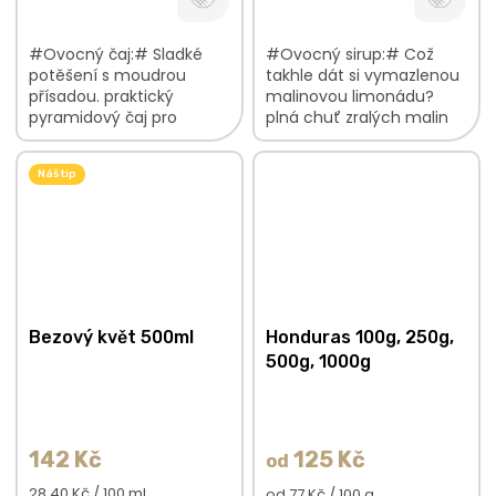
#Ovocný čaj:# Sladké
#Ovocný sirup:# Což
potěšení s moudrou
takhle dát si vymazlenou
přísadou. praktický
malinovou limonádu?
pyramidový čaj pro
plná chuť zralých malin
rychlou přípravu sladká
bez přidaných
chuť jahod s bylinkovými
konzervantů, umělých
Náš tip
tóny poctivá ruční výroba
sladidel, aromat, barviv a
každé pyramidy...
zahušťovadel...
Bezový květ 500ml
Honduras 100g, 250g,
500g, 1000g
142 Kč
125 Kč
od
Měrná
28,40 Kč / 100 ml
Měrná
od 77 Kč / 100 g