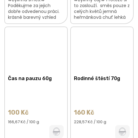
Poděkujme za jejich
to zaslouží. směs pouze z
dobře odvedenou práci.
celých květů jemná
krásně barevný vzhled
heřmánková chuť lehká
jemná heřmánková chuť
květinová vůně V
luční vůně s citrusovými
bylinkové směsi najdete:
podtóny V bylinkové
Heřmánekkvět...
směsi...
Čas na pauzu 60g
Rodinné štěstí 70g
100 Kč
160 Kč
Měrná
Měrná
166,67 Kč / 100 g
228,57 Kč / 100 g
cena:
cena: