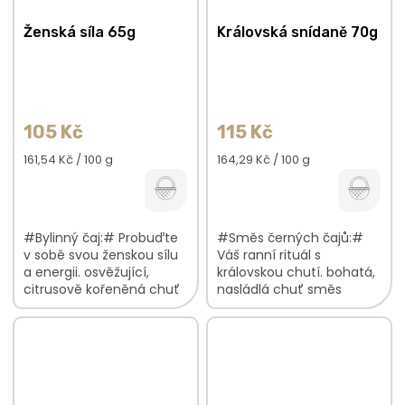
Ženská síla 65g
Královská snídaně 70g
105 Kč
115 Kč
Měrná
Měrná
161,54 Kč / 100 g
164,29 Kč / 100 g
cena:
cena:
#Bylinný čaj:# Probuďte
#Směs černých čajů:#
v sobě svou ženskou sílu
Váš ranní rituál s
a energii. osvěžující,
královskou chutí. bohatá,
citrusově kořeněná chuť
nasládlá chuť směs
se sladkými tóny jablka
černých čajů s okvětními
vyvážená směs bylinek a
lístky chrpy a měsíčku
koření vhodný k přípravě
lehká vůně s květinovým
za...
nádechem...