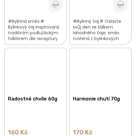
#Bylinná směs:#
#Bylinný čaj:# Oslavte
Bylinkový čaj inspirovaný
svůj den se šálkem
tradičním podlužáckým
lahodného čaje. směs
folklórem dle receptury
tvořená z bylinkových
naší malérečky jemná,
květů a listů nasládlá,
malinově květinová chuť
jemně ovocná chuť
přeneste se do světa
jemná, květinová vůně
moravské...
V...
Radostné chvíle 60g
Harmonie chutí 70g
160 Kč
170 Kč