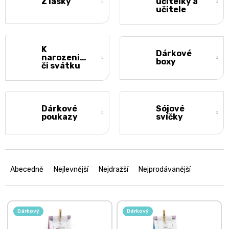
Z lásky
učitelky a
učitele
K
Dárkové
narozeninám
boxy
či svátku
Dárkové
Sójové
poukazy
svíčky
Ř
a
Abecedně
Nejlevnější
Nejdražší
Nejprodávanější
z
e
n
V
í
ý
Dárkový
Dárkový
p
p