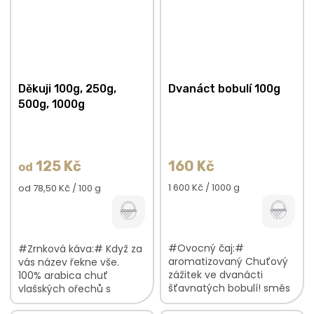
poctivá ruční...
bylinkové směsi najdete:...
Děkuji 100g, 250g,
Dvanáct bobulí 100g
500g, 1000g
125 Kč
160 Kč
od
Měrná
Měrná
1 600 Kč / 1000 g
od 78,50 Kč / 100 g
cena:
cena:
#Ovocný čaj:#
#Zrnková káva:# Když za
aromatizovaný Chuťový
vás název řekne vše.
zážitek ve dvanácti
100% arabica chuť
šťavnatých bobulí! směs
vlašských ořechů s
plná lahodných plodů
marcipánovými podtóny