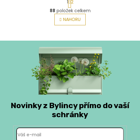
1
2
t
O
r
88
položek celkem
v
á
l
NAHORU
n
á
k
o
d
v
a
á
c
n
í
í
p
r
v
k
y
v
ý
p
i
Novinky z Bylincy přímo do vaší
s
schránky
u