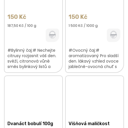
150 Kč
150 Kč
Měrná
Měrná
187,50 Kč / 100 g
1 500 Kč / 1000 g
cena:
cena:
#Bylinný čaj:# Nechejte
#Ovocný čaj:#
citrusy rozjasnit váš den.
aromatizovaný Pro sladší
svěží, citronová vůně
den. lákavý vzhled ovoce
směs bylinkový listů a
jablečně-ovocná chuť s
natí s citronovou kůrou
nádechem karamelu,
lehce nasládlá,
skořice lahodná vůně
citrusová...
jablek a rumového aroma
V ovocné směsi...
Dvanáct bobulí 100g
Višňová maličkost