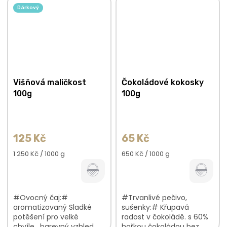
osvěžující, ovocná chuť
praženo na espresso
Dárkový
lahodná vůně bobulí V...
Višňová maličkost
Čokoládové kokosky
100g
100g
125 Kč
65 Kč
Měrná
Měrná
1 250 Kč / 1000 g
650 Kč / 1000 g
cena:
cena:
#Ovocný čaj:#
#Trvanlivé pečivo,
aromatizovaný Sladké
sušenky:# Křupavá
potěšení pro velké
radost v čokoládě. s 60%
chvíle. barevný vzhled
hořkou čokoládou bez