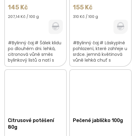
145 Kč
155 Kč
Měrná
Měrná
207,14 Kč / 100 g
310 Kč / 100 g
cena:
cena:
#Bylinný čaj:# Šálek klidu
#Bylinný čaj:# Láskyplné
po dlouhém dni. lehká,
pohlazení, které zahřeje u
citronová vůně směs
srdce. jemná květinová
bylinkový listů a natí s
vůně lehká chuť s
pomerančovou kůrou
ovocnými podtóny
jemná, citrusová chuť
výrazný barevný vzhled
V...
V bylinkové...
Citrusové potěšení
Pečené jablíčko 100g
80g