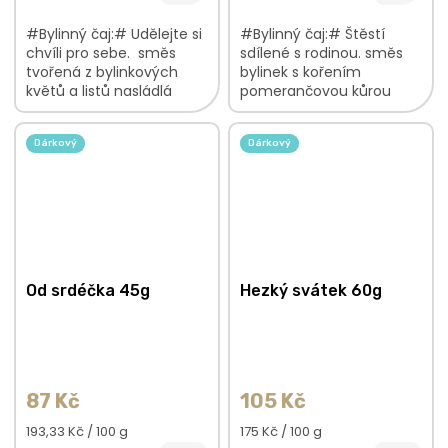
#Bylinný čaj:# Udělejte si
#Bylinný čaj:# Štěstí
chvíli pro sebe. směs
sdílené s rodinou. směs
tvořená z bylinkových
bylinek s kořením
květů a listů nasládlá
pomerančovou kůrou
chuť jemná, květinově-
šmrncovní chuť s
sladká vůně V bylinkové
květinovým nádechem
Dárkový
Dárkový
směsi najdete:...
čistá vůně s citrusovými
tóny V bylinkové...
Od srdéčka 45g
Hezký svátek 60g
87 Kč
105 Kč
Měrná
Měrná
193,33 Kč / 100 g
175 Kč / 100 g
cena:
cena: