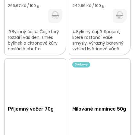
Měrná
Měrná
266,67 Kč / 100 g
242,86 Kč / 100 g
cena:
cena:
#Bylinný čaj:# Čaj, který
#Bylinný čaj:# Spojení,
rozzáří váš den. směs
které roztančí vaše
bylinek a citronové kůry
smysly. výrazný barevný
nasládlá chuť a
vzhled květinová vůně
citrusovým nádechem
lehce kyselkavá chuť s
jemná vůně s
nasládlými podtóny V
Dárkový
květinovými tóny V
bylinkové...
bylinkové směsi najdete:...
Příjemný večer 70g
Milované mamince 50g