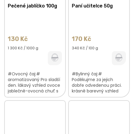
Pečené jablíčko 100g
Paní učitelce 50g
130 Kč
170 Kč
Měrná
Měrná
1 300 Kč / 1000 g
340 Kč / 100 g
cena:
cena:
#Ovocný čaj:#
#Bylinný čaj:#
aromatizovaný Pro sladší
Poděkujme za jejich
den. lákavý vzhled ovoce
dobře odvedenou práci.
jablečně-ovocná chuť s
krásně barevný vzhled
nádechem karamelu,
jemná, nasládlá chuť
skořice lahodná vůně
luční vůně květů V
jablek a rumového aroma
bylinkové směsi najdete:
V ovocné směsi...
Růžeokvětí...