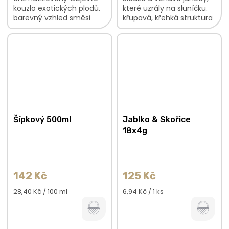
kouzlo exotických plodů.
které uzrály na sluníčku.
barevný vzhled směsi
křupavá, křehká struktura
sladká chuť manga s
díky sušení mrazem
lehkými spicy tóny jemná
neztratily své vitamíny
vůně s kořeněným
bez éček a přidaného
nádechem V...
cukru...
Šípkový 500ml
Jablko & Skořice
18x4g
142 Kč
125 Kč
Měrná
Měrná
28,40 Kč / 100 ml
6,94 Kč / 1 ks
cena:
cena: