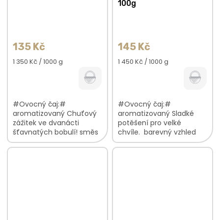
100g
135 Kč
145 Kč
Měrná
Měrná
1 350 Kč / 1000 g
1 450 Kč / 1000 g
cena:
cena:
#Ovocný čaj:#
#Ovocný čaj:#
aromatizovaný Chuťový
aromatizovaný Sladké
zážitek ve dvanácti
potěšení pro velké
šťavnatých bobulí! směs
chvíle. barevný vzhled
plná lahodných plodů
směs ovocná chuť s
osvěžující, ovocná chuť
marcipánových
lahodná vůně bobulí V...
nádechem lahodná
vůně, která provoní váš
domov...