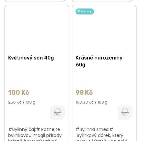
květinová vůně s
jemná vůně s
citrusovými podtóny V
květinovými podtóny
Dárkový
bylinkové směsi...
hladká, nasládlá chuť V
bylinkové směsi...
Květinový sen 40g
Krásné narozeniny
60g
100 Kč
98 Kč
Měrná
Měrná
250 Kč / 100 g
163,33 Kč / 100 g
cena:
cena:
#Bylinný čaj:# Poznejte
#Bylinná směs:#
bylinkovou magii přírody.
Bylinkový dárek, který