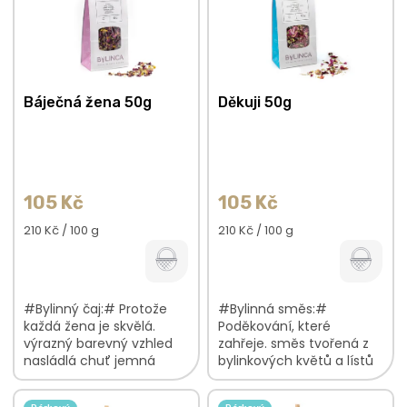
r
i
o
s
d
p
u
r
k
o
Báječná žena 50g
Děkuji 50g
t
d
ů
u
k
t
ů
105 Kč
105 Kč
Měrná
Měrná
210 Kč / 100 g
210 Kč / 100 g
cena:
cena:
#Bylinný čaj:# Protože
#Bylinná směs:#
každá žena je skvělá.
Poděkování, které
výrazný barevný vzhled
zahřeje. směs tvořená z
nasládlá chuť jemná
bylinkových květů a lístů
květinová vůně V
květinová chuť s
bylinkové směsi najdete:
osvěžujícím nádechem