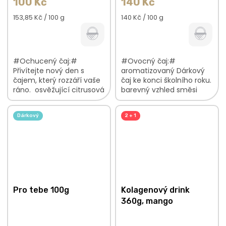
100 Kč
140 Kč
Měrná
Měrná
153,85 Kč / 100 g
140 Kč / 100 g
cena:
cena:
#Ochucený čaj:#
#Ovocný čaj:#
Přivítejte nový den s
aromatizovaný Dárkový
čajem, který rozzáří vaše
čaj ke konci školního roku.
ráno. osvěžující citrusová
barevný vzhled směsi
chuť směs zeleného čaje
sladká chuť manga s
s bylinkami a
lehkými spicy tóny ideální
Dárkový
2 + 1
pomerančovou kůrou
letní ovocný čaj V
vhodný k přípravě...
ovocné...
Pro tebe 100g
Kolagenový drink
360g, mango