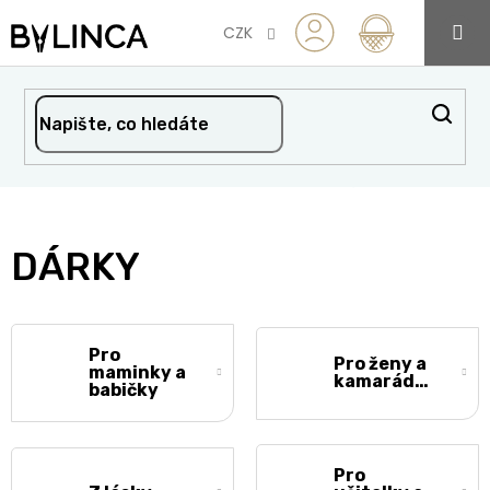
Přejít
na
CZK
obsah
DÁRKY
Pro
Pro ženy a
maminky a
kamarádky
babičky
Pro