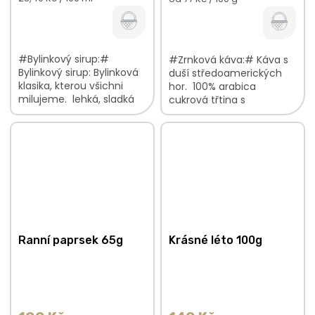
cena:
cena:
#Bylinkový sirup:#
#Zrnková káva:# Káva s
Bylinkový sirup: Bylinková
duší středoamerických
klasika, kterou všichni
hor. 100% arabica
milujeme. lehká, sladká
cukrová třtina s
chuť bezových květů bez
tabákovými podtóny
přidaných konzervantů,
praženo na espresso
umělých sladidel,...
Ranní paprsek 65g
Krásné léto 100g