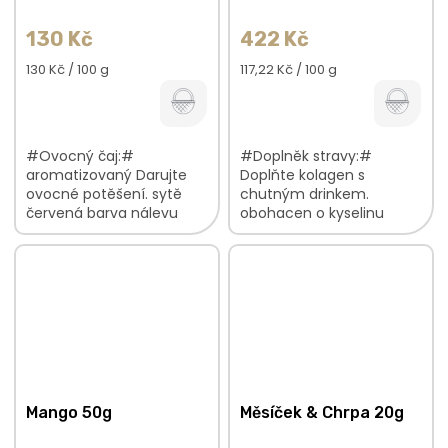
130 Kč
422 Kč
Měrná
Měrná
130 Kč / 100 g
117,22 Kč / 100 g
cena:
cena:
#Ovocný čaj:#
#Doplněk stravy:#
aromatizovaný Darujte
Doplňte kolagen s
ovocné potěšení. sytě
chutným drinkem.
červená barva nálevu
obohacen o kyselinu
květinová vůně s
hyaluronovou balení na
ovocným nádechem
45 dnů péče o pokožku
lehce kyselkavá chuť s
začíná uvnitř oblíbená
ovocnými tóny V
mangová příchuť
ovocné...
Mango 50g
Měsíček & Chrpa 20g