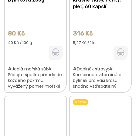
pleť, 60 kapslí
80 Kč
316 Kč
Měrná
Měrná
40 Kč / 100 g
5,27 Kč / 1 ks
cena:
cena:
#Jedlá mořská sůl:#
#Doplněk stravy:#
Přidejte špetku přírody do
Kombinace vitamínů a
každého pokrmu.
bylinek pro vaši krásu.
vyvážený poměr mořské
snadno vstřebatelný
soli a 6 druhů bylinek
komplex balení na 30-60
solení nebylo nikdy
dnů, dle vaší denní
Náš tip
chutnější chuťová
spotřeby péče o krásu
hloubka pro vaše pokrmy
začíná uvnitř