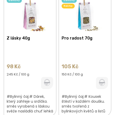
Dárkový
Dárkový
Heřmánekkvět...
jemná, květinově-
citrusová vůně V
Náš tip
bylinkové...
Z lásky 40g
Pro radost 70g
98 Kč
105 Kč
Měrná
Měrná
245 Kč / 100 g
150 Kč / 100 g
cena:
cena:
#Bylinný čaj:# Dárek,
#Bylinný čaj:# Kousek
který zahřeje u srdíčka.
štěstí v každém doušku.
směs vyrobená s láskou
směs tvořená z
svěže nasládlá chuť lehká
bylinkových květů a listů