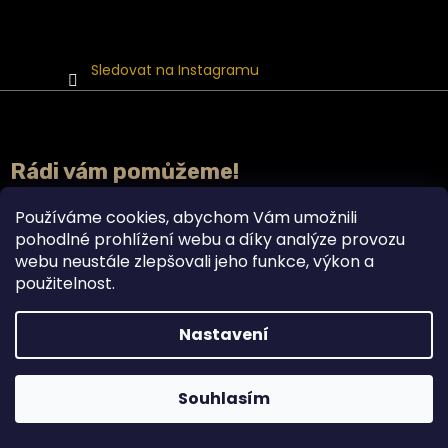
Sledovat na Instagramu
Rádi vám pomůžeme!
Používáme cookies, abychom Vám umožnili
pohodlné prohlížení webu a díky analýze provozu
webu neustále zlepšovali jeho funkce, výkon a
použitelnost.
Nastavení
Doplňky stravy právě teď v akci 2+1 ZDARMA. 🌿
603 958 052
Krásné prázdniny! 🌿☀️
Souhlasím
info@bylinca.cz