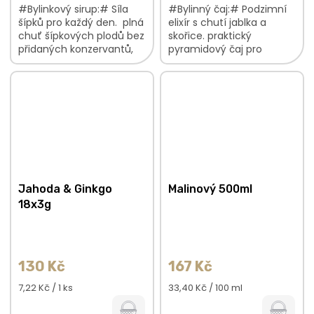
#Bylinkový sirup:# Síla
#Bylinný čaj:# Podzimní
šípků pro každý den. plná
elixír s chutí jablka a
chuť šípkových plodů bez
skořice. praktický
přidaných konzervantů,
pyramidový čaj pro
umělých sladidel, aromat,
rychlou přípravu jablečná
barviv a zahušťovadel
chuť se skořicovými tóny
šípky jsou bohatým...
poctivá ruční výroba
každé...
Jahoda & Ginkgo
Malinový 500ml
18x3g
130 Kč
167 Kč
Měrná
Měrná
7,22 Kč / 1 ks
33,40 Kč / 100 ml
cena:
cena: