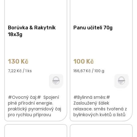
Borůvka & Rakytník
Panu učiteli 70g
18x3g
130 Kč
100 Kč
Měrná
Měrná
7,22 Kč / 1 ks
166,67 Kč / 100 g
cena:
cena:
#Ovocný čaj:# Spojení
#Bylinná směs:#
plné přírodní energie.
Zasloužený šálek
praktický pyramidový čaj
relaxace. směs tvořená z
pro rychlou přípravu
bylinkových květů a listů
sladká chuť borůvek v
svěží ovocno-bylinková
kombinaci s lehce
chuť jemná, lehce
kyselým rakytníkem
citrusová vůně V