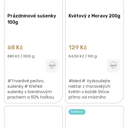
Prázdninové sušenky
Květový z Moravy 200g
100g
68 Kč
129 Kč
Měrná
Měrná
680 Kč / 1000 g
64,50 Kč / 100 g
cena:
cena:
#Trvanlivé pečivo,
#Med:# Vyzkoušejte
sušenky:# Křehké
nektar z moravských
sušenky s banánovým
květin v každé lžičce.
prachem a 60% hořkou
přímo od místního
čokoládou. malý dáreček
včelaře skvělá chuť do
třeba pro paní učitelku
vašich nápojů a pokrmů
Dárkový
bez palmového tuku,
tekuté zlato Pouze
mléka, vajec a bílého
jednotná cena. Na med
cukru...
se...