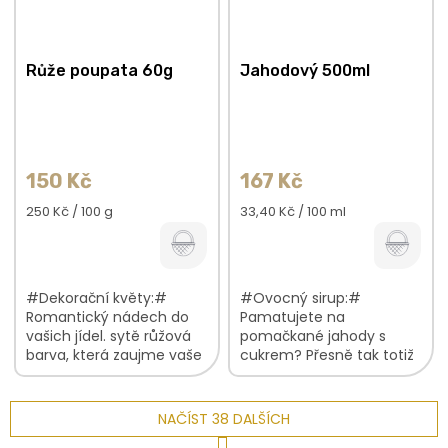
Růže poupata 60g
Jahodový 500ml
150 Kč
167 Kč
Měrná
Měrná
250 Kč / 100 g
33,40 Kč / 100 ml
cena:
cena:
#Dekorační květy:#
#Ovocný sirup:#
Romantický nádech do
Pamatujete na
vašich jídel. sytě růžová
pomačkané jahody s
barva, která zaujme vaše
cukrem? Přesně tak totiž
oči budou krásně
chutná náš ovocný sirup
kontrastovat se všemi
z čerstvých jahod. plná
barvami pečlivě a s
chuť zralých jahod bez
NAČÍST 38 DALŠÍCH
láskou vybrané...
přidaných konzervantů,...
S