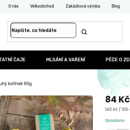
O nás
Velkoobchod
Zakázková výroba
Blog
TATNÍ ČAJE
MLSÁNÍ A VAŘENÍ
PÉČE O ZD
uhý kořínek 60g
84 Kč
Měrná
140 Kč / 100
cena:
Skladem