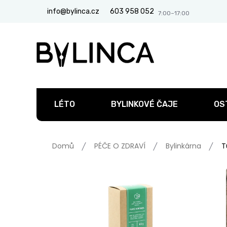
Přejít
info@bylinca.cz
603 958 052
na
obsah
LÉTO
BYLINKOVÉ ČAJE
OS
Domů
PÉČE O ZDRAVÍ
Bylinkárna
T