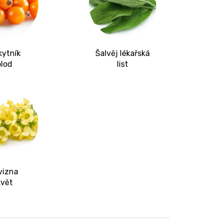
kytník
Šalvěj lékařská
plod
list
vizna
květ