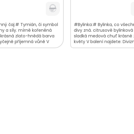
cena:
nný čaj:# Tymián, či symbol
#Bylinka:# Bylinka, co všec
y a síly. mírně kořeněná
divy zná. citrusově bylinkov
 krásná zlato-hnědá barva
sladká medová chuť krásné 
yčejně příjemná vůně V
květy V balení najdete: Diviz
í najdete: Mateřídouška
květ100%
00%