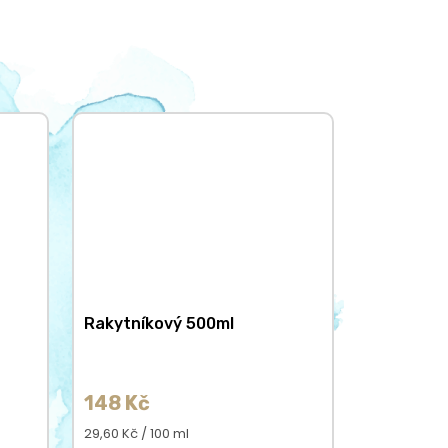
Rakytníkový 500ml
148 Kč
Měrná
29,60 Kč / 100 ml