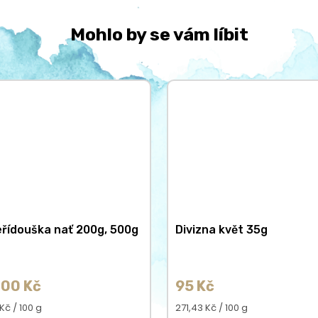
Mohlo by se vám líbit
řídouška nať 200g, 500g
Divizna květ 35g
00 Kč
95 Kč
á
Měrná
Kč / 100 g
271,43 Kč / 100 g