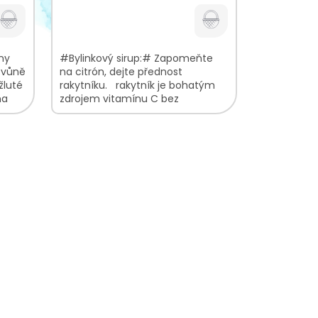
cena:
hny
#Bylinkový sirup:# Zapomeňte
á vůně
na citrón, dejte přednost
žluté
rakytníku. rakytník je bohatým
na
zdrojem vitamínu C bez
přidaných konzervantů, umělých
sladidel, aromat,...