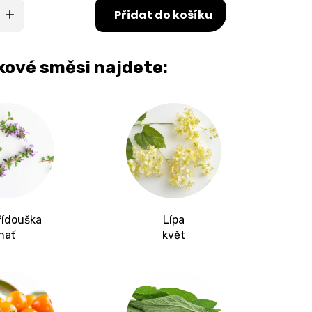
Přidat do košíku
nkové směsi najdete:
řídouška
Lípa
nať
květ