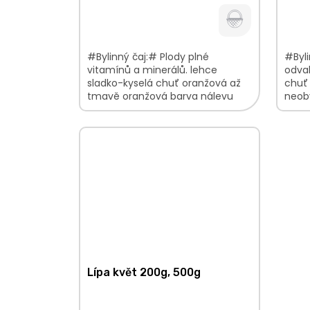
cena:
cena:
#Bylinný čaj:# Plody plné
#Byli
vitamínů a minerálů. lehce
odvah
sladko-kyselá chuť oranžová až
chuť
tmavě oranžová barva nálevu
neob
bylinná, citrusová vůně V balení
balen
najdete:...
nať1
Lípa květ 200g, 500g