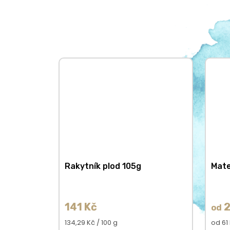
Rakytník plod 105g
Mate
141 Kč
2
od
Měrná
Měrn
134,29 Kč / 100 g
od 61 