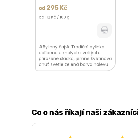
295 Kč
od
Měrná
od 112 Kč / 100 g
cena:
#Bylinný čaj:# Tradiční bylinka
oblíbená u malých i velkých.
přirozeně sladká, jemně květinová
chuť světle zelená barva nálevu
lehká květinová vůně V balení
najdete:...
Co o nás říkají naši zákazníc