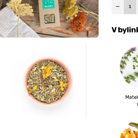
V byli
Mate