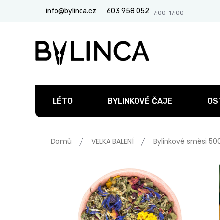
Přejít
info@bylinca.cz
603 958 052
na
obsah
LÉTO
BYLINKOVÉ ČAJE
OS
Domů
VELKÁ BALENÍ
Bylinkové směsi 50