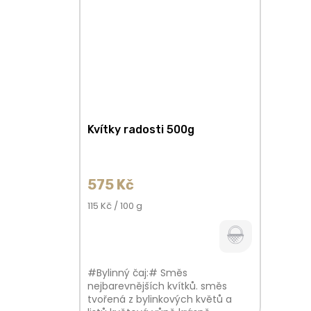
Kvítky radosti 500g
575 Kč
Měrná
115 Kč / 100 g
cena:
#Bylinný čaj:# Směs
nejbarevnějších kvítků. směs
tvořená z bylinkových květů a