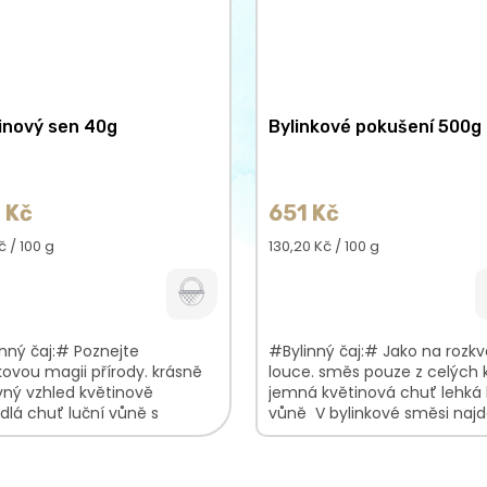
inový sen 40g
Bylinkové pokušení 500g
 Kč
651 Kč
á
Měrná
č / 100 g
130,20 Kč / 100 g
cena:
nný čaj:# Poznejte
#Bylinný čaj:# Jako na rozkv
kovou magii přírody. krásně
louce. směs pouze z celých 
ný vzhled květinově
jemná květinová chuť lehká 
dlá chuť luční vůně s
vůně V bylinkové směsi najd
ndulovými podtóny V
Heřmánekkvět...
kové směsi najdete:...