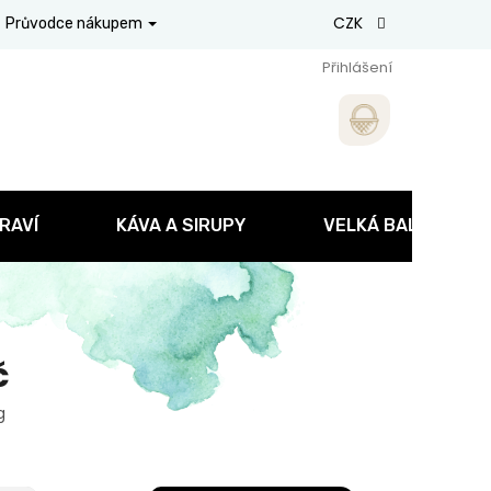
CZK
Průvodce nákupem
Přihlášení
RAVÍ
KÁVA A SIRUPY
VELKÁ BALENÍ
č
g