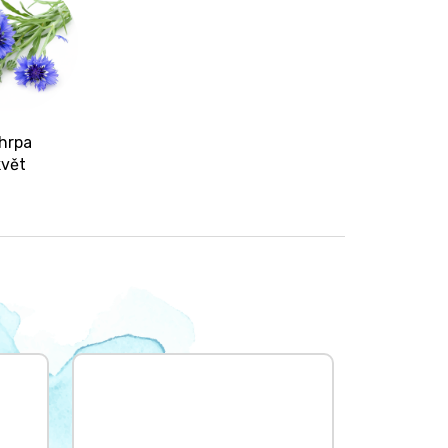
hrpa
květ