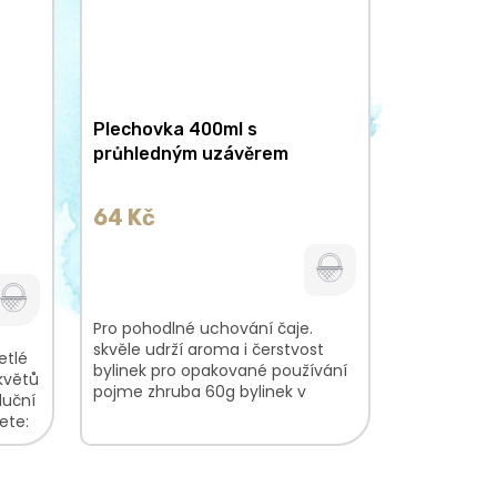
Plechovka 400ml s
průhledným uzávěrem
64 Kč
Pro pohodlné uchování čaje.
skvěle udrží aroma i čerstvost
etlé
bylinek pro opakované používání
květů
pojme zhruba 60g bylinek v
luční
závislosti na jejich objemu rozměr
ete:
95x65 mm