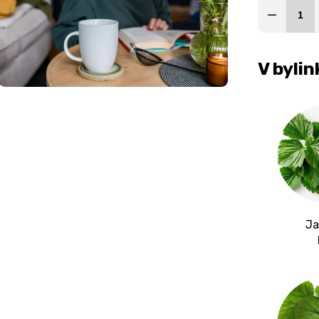
V byli
Ja