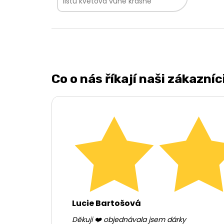
listů květová vůně krásně
barevný vzhled směsi V bylinkové
směsi najdete:...
Co o nás říkají naši zákazníc
Lucie Bartošová
Děkuji ❤️ objednávala jsem dárky