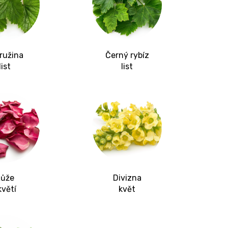
ružina
Černý rybíz
list
list
ůže
Divizna
květí
květ