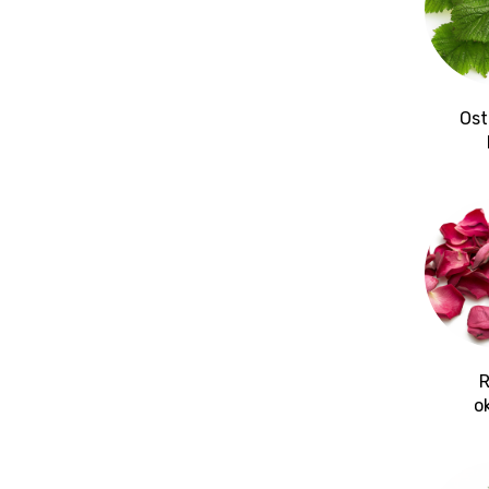
Ost
R
o