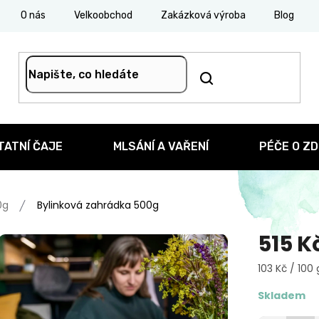
O nás
Velkoobchod
Zakázková výroba
Blog
TATNÍ ČAJE
MLSÁNÍ A VAŘENÍ
PÉČE O ZD
0g
Bylinková zahrádka 500g
515 K
Měrná
103 Kč / 100 
cena:
Skladem