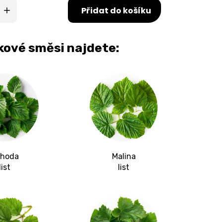
Přidat do košíku
nkové směsi najdete:
hoda
Malina
list
list