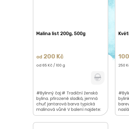
Malina list 200g, 500g
Květ
200 Kč
100
od
Měrná
Měrn
od 65 Kč / 100 g
250 K
cena:
cena:
#Bylinný čaj:# Tradiční ženská
#Byli
bylina. přirozeně sladká, jemná
bylin
chuť jantarová barva typická
barev
malinová vůně V balení najdete:
naslá
Malina list100%
leva
bylin