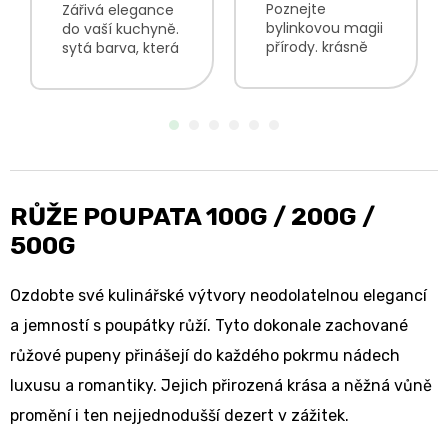
Poznejte
Zářivá elegance
bylinkovou magii
do vaší kuchyně.
přírody. krásně
sytá barva, která
barevný vzhled
zaujme vaše oči
květinově
bude krásně
nasládlá chuť
kontrastovat s
luční vůně s
tmavými
levandulovými
barvami jsou
podtóny V
lehké a vzdušné
bylinkové směsi
originální ozdoba
najdete:...
vašich...
RŮŽE POUPATA 100G / 200G /
500G
Ozdobte své kulinářské výtvory neodolatelnou elegancí
a jemností s poupátky růží. Tyto dokonale zachované
růžové pupeny přinášejí do každého pokrmu nádech
luxusu a romantiky. Jejich přirozená krása a něžná vůně
promění i ten nejjednodušší dezert v zážitek.