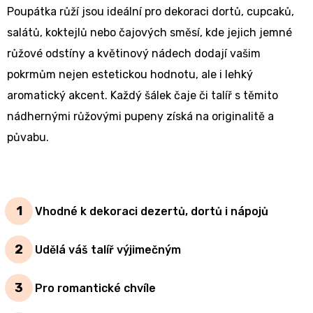
Poupátka růží jsou ideální pro dekoraci dortů, cupcaků,
salátů, koktejlů nebo čajových směsí, kde jejich jemné
růžové odstíny a květinový nádech dodají vašim
pokrmům nejen estetickou hodnotu, ale i lehký
aromatický akcent. Každý šálek čaje či talíř s těmito
nádhernými růžovými pupeny získá na originalitě a
půvabu.
Vhodné k dekoraci dezertů, dortů i nápojů
Udělá váš talíř výjimečným
Pro romantické chvíle