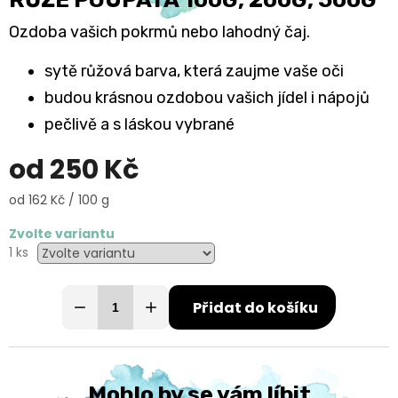
Ozdoba vašich pokrmů nebo lahodný čaj.
sytě růžová barva, která zaujme vaše oči
budou krásnou ozdobou vašich jídel i nápojů
pečlivě a s láskou vybrané
od
250 Kč
Měrná
od 162 Kč / 100 g
cena:
Zvolte variantu
1 ks
Přidat do košíku
Mohlo by se vám líbit