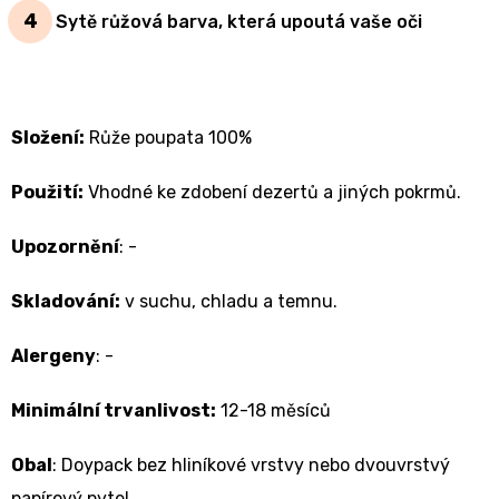
Sytě růžová barva, která upoutá vaše oči
Složení:
Růže poupata 100%
Použití:
Vhodné ke zdobení dezertů a jiných pokrmů.
Upozornění
: -
Skladování:
v suchu, chladu a temnu.
Alergeny
: -
Minimální trvanlivost:
12-18 měsíců
Obal
: Doypack bez hliníkové vrstvy nebo dvouvrstvý
papírový pytel.