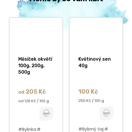
Měsíček okvětí
Květinový sen
100g, 200g,
40g
500g
205 Kč
100 Kč
od
Měrná
Měrná
250 Kč / 100 g
od 126 Kč / 100 g
cena:
cena:
#Bylinný čaj:#
#Bylinka:#