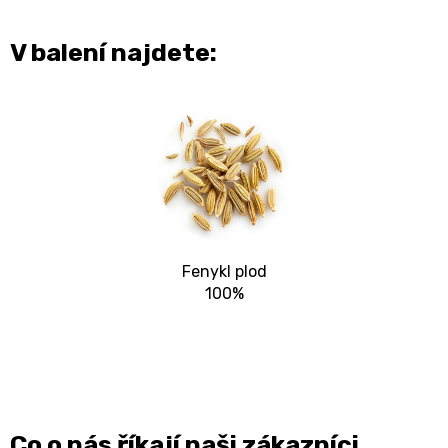
V balení najdete:
Fenykl plod
100%
Co o nás říkají naši zákazníci