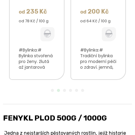
235 Kč
200 Kč
od
od
Měrná
Měrná
od 78 Kč / 100 g
od 64 Kč / 100 g
cena:
cena:
#Bylinka:#
#Bylinka:#
Bylinka stvořená
Tradiční bylinka
pro ženy. žlutá
pro moderní péči
až jantarová
o zdraví. jemná,
barva nálevu
lehce zemitá
lehce nahořklá
chuť s
chuť, kterou
travnatými tóny
doporučujeme
světle žlutá až
osladit lžičkou
zlatavá barva
kvalitního medu
nálevu ideální v
silná, svěží vůně
kombinaci s
s...
medem a...
FENYKL PLOD 500G / 1000G
Jedna z nejstarších
pěstovaných rostlin, jejíž historie