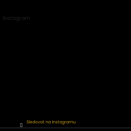
á
p
a
Instagram
t
í
Sledovat na Instagramu