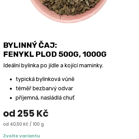
BYLINNÝ ČAJ:
FENYKL PLOD 500G, 1000G
Ideální bylinka po jídle a kojící maminky.
typická bylinková vůně
téměř bezbarvý odvar
příjemná, nasládlá chuť
od
255 Kč
Měrná
od 40,50 Kč / 100 g
cena:
Zvolte variantu