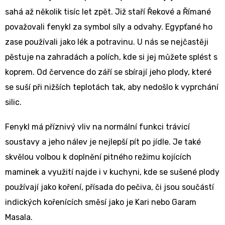
sahá až několik tisíc let zpět. Již staří Řekové a Římané
považovali fenykl za symbol síly a odvahy. Egypťané ho
zase používali jako lék a potravinu. U nás se nejčastěji
pěstuje na zahradách a polích, kde si jej můžete splést s
koprem. Od července do září se sbírají jeho plody, které
se suší při nižších teplotách tak, aby nedošlo k vyprchání
silic.
Fenykl má příznivý vliv na normální funkci trávicí
soustavy a jeho nálev je nejlepší pít po jídle. Je také
skvělou volbou k doplnění pitného režimu kojících
maminek a využití najde i v kuchyni, kde se sušené plody
používají jako koření, přísada do pečiva, či jsou součástí
indických kořenících směsí jako je Kari nebo Garam
Masala.