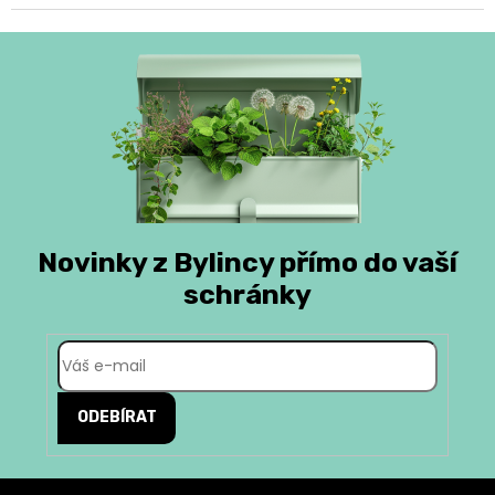
Novinky z Bylincy přímo do vaší
schránky
ODEBÍRAT
Z