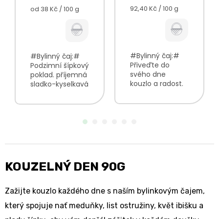
Měrná
Měrná
92,40 Kč / 100 g
od 38 Kč / 100 g
cena:
cena:
#Bylinný čaj:#
#Bylinný čaj:#
Přiveďte do
Podzimní šípkový
svého dne
poklad. příjemná
kouzlo a radost.
sladko-kyselkavá
směs tvořená z
chuť bohatý
bylinkových
zdroj vitamínu C
květů a listů
jemný,
kyselkavá chuť a
narůžovělý nálev
jemnými
V balení najdete:
citrusovými
Šípek plod
tóny citronová
celý100%
vůně V...
KOUZELNÝ DEN 90G
Zažijte kouzlo každého dne s naším bylinkovým čajem,
který spojuje nať meduňky, list ostružiny, květ ibišku a