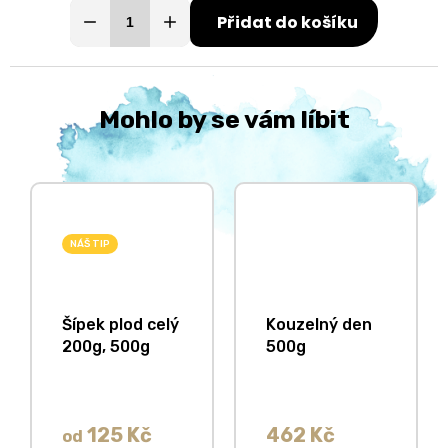
Přidat do košíku
Mohlo by se vám líbit
NÁŠ TIP
Šípek plod celý
Kouzelný den
200g, 500g
500g
125 Kč
462 Kč
od