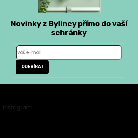
Novinky z Bylincy přímo do vaší
schránky
ODEBÍRAT
Z
á
p
a
Instagram
t
í