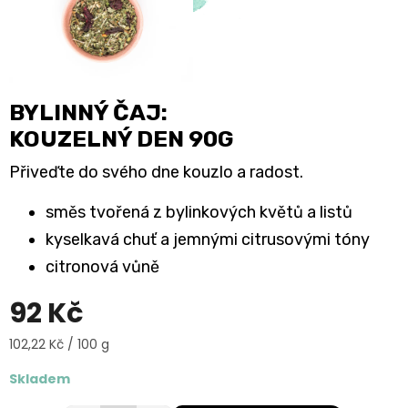
BYLINNÝ ČAJ:
KOUZELNÝ DEN 90G
Přiveďte do svého dne kouzlo a radost.
směs tvořená z bylinkových květů a listů
kyselkavá chuť a jemnými citrusovými tóny
citronová vůně
92 Kč
Měrná
102,22 Kč / 100 g
cena:
Skladem