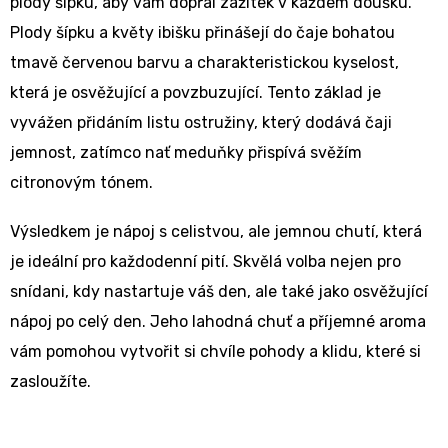
plody šípku, aby vám dopřál zážitek v každém doušku.
Plody šípku a květy ibišku přinášejí do čaje bohatou
tmavě červenou barvu a charakteristickou kyselost,
která je osvěžující a povzbuzující. Tento základ je
vyvážen přidáním listu ostružiny, který dodává čaji
jemnost, zatímco nať meduňky přispívá svěžím
citronovým tónem.
Výsledkem je nápoj s celistvou, ale jemnou chutí, která
je ideální pro každodenní pití. Skvělá volba nejen pro
snídani, kdy nastartuje váš den, ale také jako osvěžující
nápoj po celý den. Jeho lahodná chuť a příjemné aroma
vám pomohou vytvořit si chvíle pohody a klidu, které si
zasloužíte.