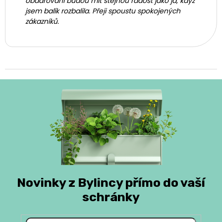
obdarovaní budou mít stejnou radost jako já, když
jsem balík rozbalila. Přeji spoustu spokojených
zákazníků.
Novinky z Bylincy přímo do vaší
schránky