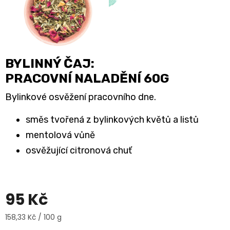
BYLINNÝ ČAJ:
PRACOVNÍ NALADĚNÍ 60G
Bylinkové osvěžení pracovního dne.
směs tvořená z bylinkových květů a listů
mentolová vůně
osvěžující citronová chuť
95 Kč
Měrná
158,33 Kč / 100 g
cena: