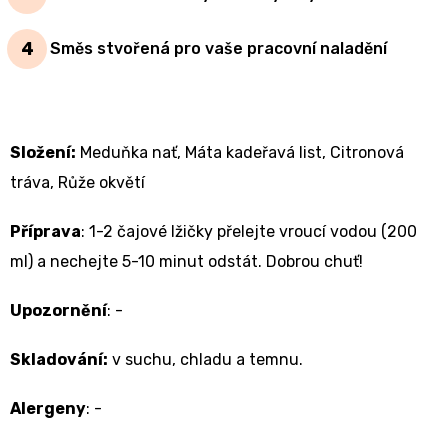
Směs stvořená pro vaše pracovní naladění
Složení:
Meduňka nať, Máta kadeřavá list, Citronová
tráva, Růže okvětí
Příprava
:
1-2 čajové lžičky přelejte vroucí vodou (200
ml) a nechejte 5-10 minut odstát. Dobrou chuť!
Upozornění
: -
Skladování:
v suchu, chladu a temnu.
Alergeny
: -