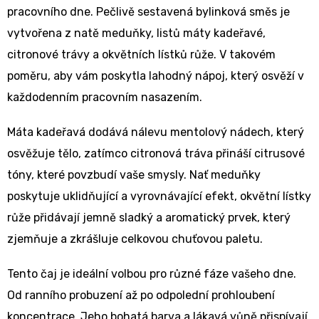
pracovního dne. Pečlivě sestavená bylinková směs je
vytvořena z natě meduňky, listů máty kadeřavé,
citronové trávy a okvětních lístků růže. V takovém
poměru, aby vám poskytla lahodný nápoj, který osvěží v
každodenním pracovním nasazením.
Máta kadeřavá dodává nálevu mentolový nádech, který
osvěžuje tělo, zatímco citronová tráva přináší citrusové
tóny, které povzbudí vaše smysly. Nať meduňky
poskytuje uklidňující a vyrovnávající efekt, okvětní lístky
růže přidávají jemně sladký a aromatický prvek, který
zjemňuje a zkrášluje celkovou chuťovou paletu.
Tento čaj je ideální volbou pro různé fáze vašeho dne.
Od ranního probuzení až po odpolední prohloubení
koncentrace. Jeho bohatá barva a lákavá vůně přispívají