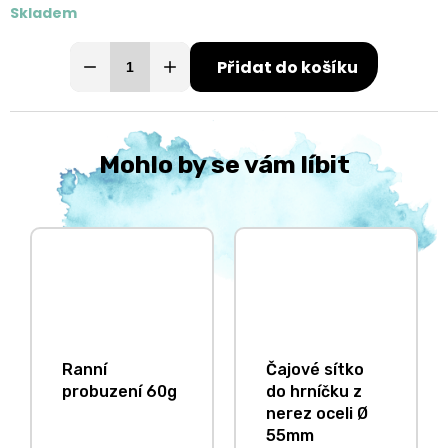
Skladem
Přidat do košíku
Mohlo by se vám líbit
Ranní
Čajové sítko
probuzení 60g
do hrníčku z
nerez oceli Ø
55mm