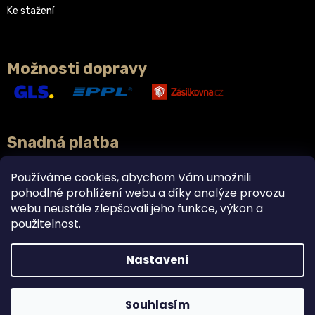
Ke stažení
Možnosti dopravy
Snadná platba
Používáme cookies, abychom Vám umožnili
pohodlné prohlížení webu a díky analýze provozu
webu neustále zlepšovali jeho funkce, výkon a
použitelnost.
Nastavení
Vytvořil Shoptet
Doplňky stravy právě teď v akci 2+1 ZDARMA. 🌿
Krásné prázdniny! 🌿☀️
Souhlasím
Copyright 2026
BYLINCA
. Všechna práva vyhrazena.