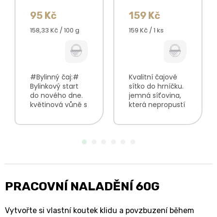
95 Kč
159 Kč
Měrná
Měrná
158,33 Kč / 100 g
159 Kč / 1 ks
cena:
cena:
#Bylinný čaj:#
Kvalitní čajové
Bylinkový start
sítko do hrníčku.
do nového dne.
jemná síťovina,
květinová vůně s
která nepropustí
nádechem
kousky bylinek
ovoce směs
do nápoje pro
tvořená z
snadnou
bylinkových
přípravu
květů a listů
sypaných čajů
lehce hořká,
praktická rukojeť
měsíčková chuť
pro louhování v...
s ovocnými...
PRACOVNÍ NALADĚNÍ 60G
Vytvořte si vlastní koutek klidu a povzbuzení během