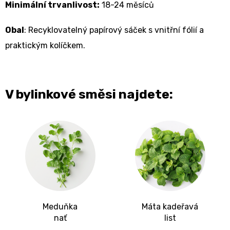
Minimální trvanlivost:
18-24 měsíců
Obal
: Recyklovatelný papírový sáček s vnitřní fólií a
praktickým kolíčkem.
V bylinkové směsi najdete:
Meduňka
Máta kadeřavá
nať
list