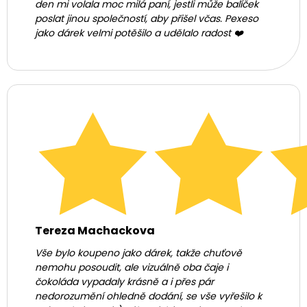
den mi volala moc milá paní, jestli může balíček
poslat jinou společností, aby přišel včas. Pexeso
jako dárek velmi potěšilo a udělalo radost ❤️
Tereza Machackova
Vše bylo koupeno jako dárek, takže chuťově
nemohu posoudit, ale vizuálně oba čaje i
čokoláda vypadaly krásně a i přes pár
nedorozumění ohledně dodání, se vše vyřešilo k