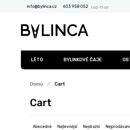
Přejít
info@bylinca.cz
603 958 052
na
obsah
LÉTO
BYLINKOVÉ ČAJE
OS
Domů
Cart
Cart
Ř
a
Abecedně
Nejlevnější
Nejdražší
Nejprodávaně