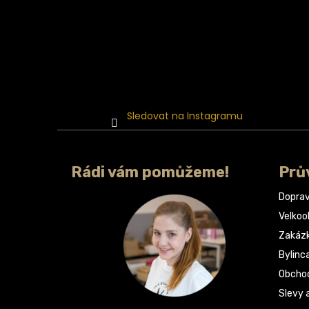
Sledovat na Instagramu
Rádi vám pomůžeme!
Prů
Doprav
Velko
Zakáz
Bylinc
Obchod
Slevy 