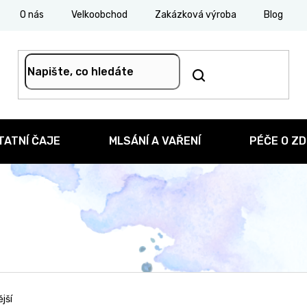
O nás
Velkoobchod
Zakázková výroba
Blog
TATNÍ ČAJE
MLSÁNÍ A VAŘENÍ
PÉČE O ZD
jší