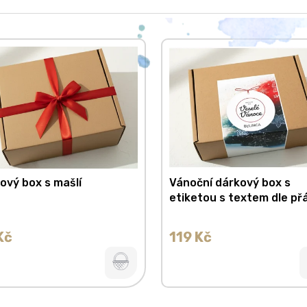
ový box s mašlí
Vánoční dárkový box s
etiketou s textem dle př
Kč
119 Kč