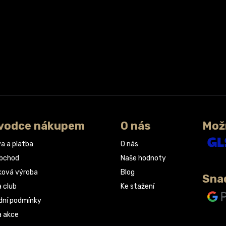
vodce nákupem
O nás
Mož
a a platba
O nás
obchod
Naše hodnoty
ková výroba
Blog
Sna
a club
Ke stažení
ní podmínky
a akce