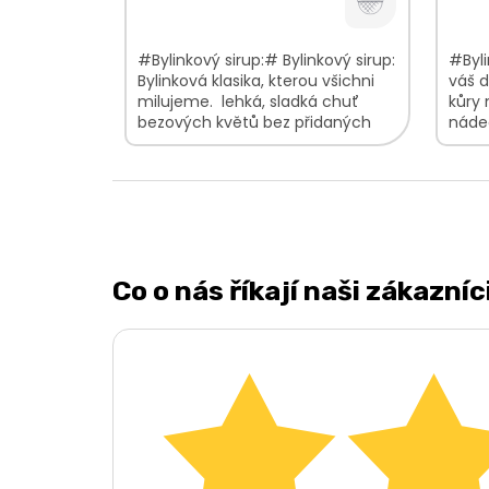
#Bylinkový sirup:# Bylinkový sirup:
#Byli
Bylinková klasika, kterou všichni
váš d
milujeme. lehká, sladká chuť
kůry 
bezových květů bez přidaných
náde
konzervantů, umělých sladidel,...
květi
směsi
Co o nás říkají naši zákazníc