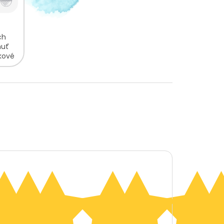
ch
huť
nkové
...