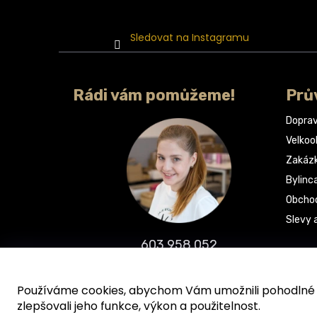
Sledovat na Instagramu
Rádi vám pomůžeme!
Prů
Doprav
Velko
Zakáz
Bylinc
Obchod
Slevy 
603 958 052
info@bylinca.cz
Používáme cookies, abychom Vám umožnili pohodlné p
zlepšovali jeho funkce, výkon a použitelnost.