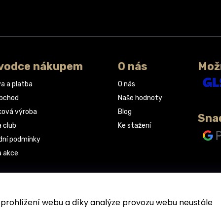
vodce nákupem
O nás
Mož
a a platba
O nás
obchod
Naše hodnoty
ková výroba
Blog
Sna
a club
Ke stažení
ní podmínky
a akce
rohlížení webu a díky analýze provozu webu neustále