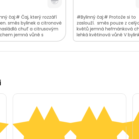
nný čaj:# Čaj, který rozzáří
#Bylinný čaj:# Protože si to
en. směs bylinek a citronové
zaslouží. směs pouze z celý
nasládlá chuť a citrusovým
květů jemná heřmánková c
chem jemná vůně s
lehká květinová vůně V byli
novými tóny V bylinkové
směsi najdete: Heřmánekkvět
 najdete:...
i