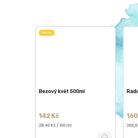
Náš tip
Bezový květ 500ml
Rado
142 Kč
160
Měrná
Měrn
28,40 Kč / 100 ml
266,67
cena:
cena: