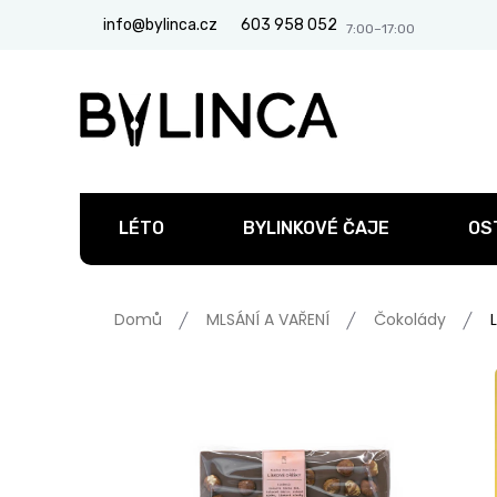
Přejít
info@bylinca.cz
603 958 052
na
obsah
LÉTO
BYLINKOVÉ ČAJE
OS
Domů
MLSÁNÍ A VAŘENÍ
Čokolády