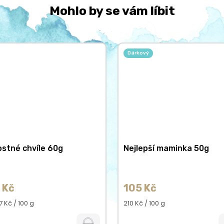
Mohlo by se vám líbit
Dárkový
stné chvíle 60g
Nejlepší maminka 50g
 Kč
105 Kč
á
Měrná
 Kč / 100 g
210 Kč / 100 g
cena: