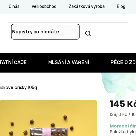
O nás
Velkoobchod
Zakázková výroba
Blog
TATNÍ ČAJE
MLSÁNÍ A VAŘENÍ
PÉČE O ZD
Lískové oříšky 105g
145 K
Měrná
138,10 Kč / 1
cena:
Momentáln
Položka byl