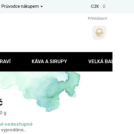
CZK
Průvodce nákupem
Přihlášení
RAVÍ
KÁVA A SIRUPY
VELKÁ BALENÍ
č
00 g
ě nedostupné
a vyprodána…