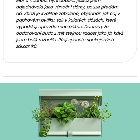
Mohu hodnotit nyní dodání, jelikož jsem
objednávala jako vánoční dárky, pouze předám
dá. Zboží je kvalitně zabaleno, objednán jak čaj v
papírovém pytlíku, tak v kulatých dózách, které
vypaddají opravdu moc pěkně. Doufám, že
obdarovaní budou mít stejnou radost jako já, když
jsem balík rozbalila. Přeji spoustu spokojených
zákazníků.