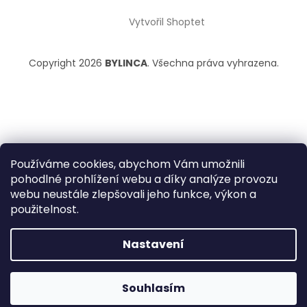
Vytvořil Shoptet
Copyright 2026
BYLINCA
. Všechna práva vyhrazena.
Používáme cookies, abychom Vám umožnili
pohodlné prohlížení webu a díky analýze provozu
webu neustále zlepšovali jeho funkce, výkon a
použitelnost.
Nastavení
Doplňky stravy právě teď v akci 2+1 ZDARMA. 🌿
Krásné prázdniny! 🌿☀️
Souhlasím