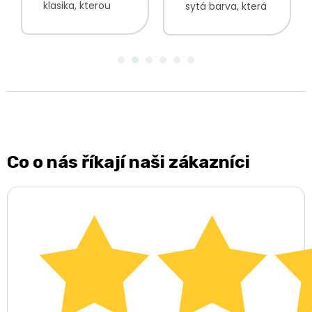
klasika, kterou
sytá barva, která
všichni
zaujme vaše oči
milujeme. lehká,
bude krásně
sladká chuť
kontrastovat s
bezových květů
tmavými
bez přidaných
barvami jsou
konzervantů,
lehké a vzdušné
umělých
originální ozdoba
sladidel,...
vašich...
Co o nás říkají naši zákazníci