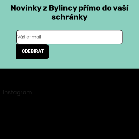
Novinky z Bylincy přímo do vaší
schránky
ODEBÍRAT
Z
á
p
a
Instagram
t
í