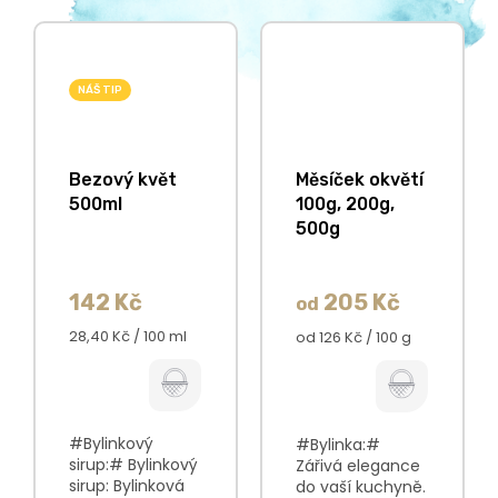
NÁŠ TIP
Bezový květ
Měsíček okvětí
500ml
100g, 200g,
500g
142 Kč
205 Kč
od
Měrná
28,40 Kč / 100 ml
Měrná
od 126 Kč / 100 g
cena:
cena:
#Bylinkový
#Bylinka:#
sirup:# Bylinkový
Zářivá elegance
sirup: Bylinková
do vaší kuchyně.