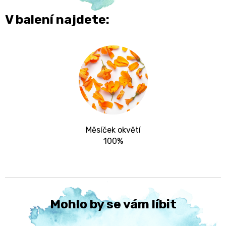
V balení najdete:
Měsíček okvětí
100%
Mohlo by se vám líbit