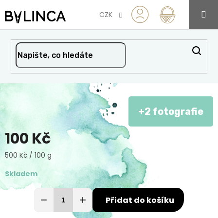
Přejít
na
CZK
obsah
+2 fotografie
100 Kč
Měrná
500 Kč / 100 g
cena:
Skladem
Přidat do košíku