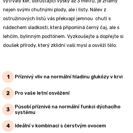
vytrvalý keř, dorůstající výšky až 3 metrů, je známý
nejen svými chutnými plody, ale i listy. Nálev z
ostružinových listů vás překvapí jemnou chutí s
nádechem sladkosti, která připomíná černý čaj, ale s
lehčím, bylinným podtónem. Vyzkoušejte a dopřejte si
doušek přírody, který zklidní vaši mysl a osvěží tělo.
Příznivý vliv na normální hladinu glukózy v krvi
Pro vaše letní osvěžení
Působí příznivě na normální funkci dýchacího
systému
Ideální v kombinaci s čerstvým ovocem