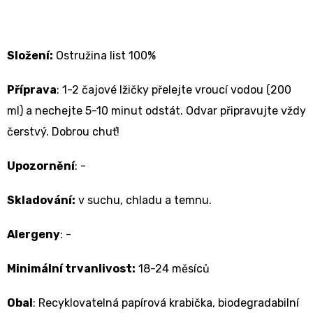
Složení:
Ostružina list 100%
Příprava
:
1-2 čajové lžičky přelejte vroucí vodou (200
ml) a nechejte 5-10 minut odstát. Odvar připravujte vždy
čerstvý. Dobrou chuť!
Upozornění
: -
Skladování:
v suchu, chladu a temnu.
Alergeny
: -
Minimální trvanlivost:
18-24 měsíců
Obal
: Recyklovatelná papírová krabička, biodegradabilní