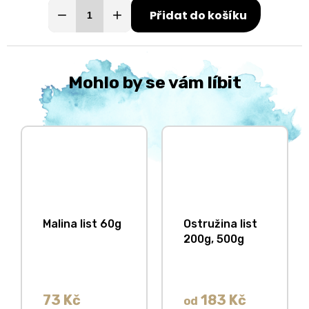
Přidat do košíku
Mohlo by se vám líbit
Malina list 60g
Ostružina list
200g, 500g
73 Kč
183 Kč
od