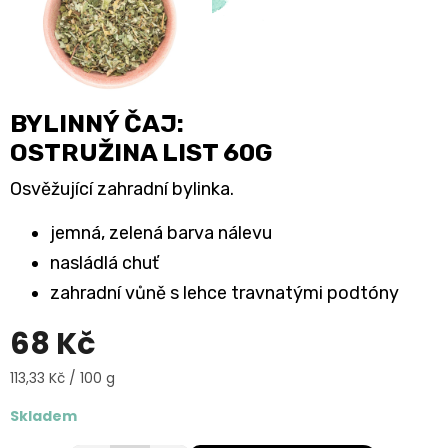
BYLINNÝ ČAJ:
OSTRUŽINA LIST 60G
Osvěžující zahradní bylinka.
jemná, zelená barva nálevu
nasládlá chuť
zahradní vůně s lehce travnatými podtóny
68 Kč
Měrná
113,33 Kč / 100 g
cena:
Skladem