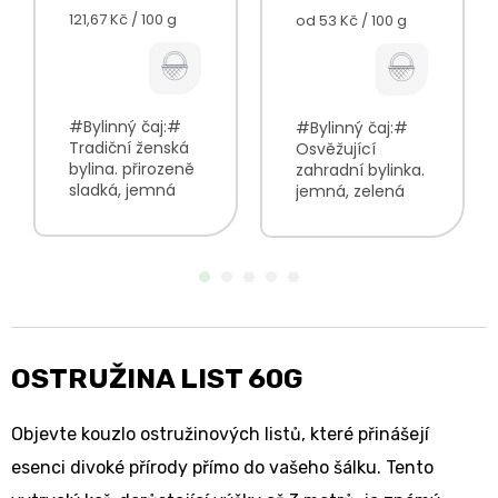
Měrná
121,67 Kč / 100 g
Měrná
od 53 Kč / 100 g
cena:
cena:
#Bylinný čaj:#
#Bylinný čaj:#
Tradiční ženská
Osvěžující
bylina. přirozeně
zahradní bylinka.
sladká, jemná
jemná, zelená
chuť jantarová
barva nálevu
barva typická
nasládlá chuť
malinová vůně V
zahradní vůně s
balení najdete:
lehce
Malina list100 %
travnatými
podtóny V balení
najdete:
Ostružina...
OSTRUŽINA LIST 60G
Objevte kouzlo ostružinových listů, které přinášejí
esenci divoké přírody přímo do vašeho šálku. Tento