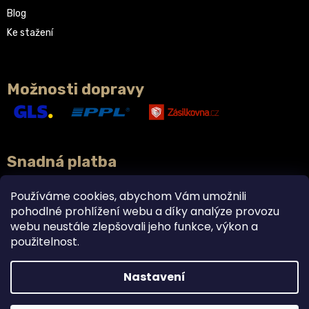
Blog
Ke stažení
Možnosti dopravy
Snadná platba
Používáme cookies, abychom Vám umožnili
pohodlné prohlížení webu a díky analýze provozu
webu neustále zlepšovali jeho funkce, výkon a
použitelnost.
Nastavení
Vytvořil Shoptet
Doplňky stravy právě teď v akci 2+1 ZDARMA. 🌿