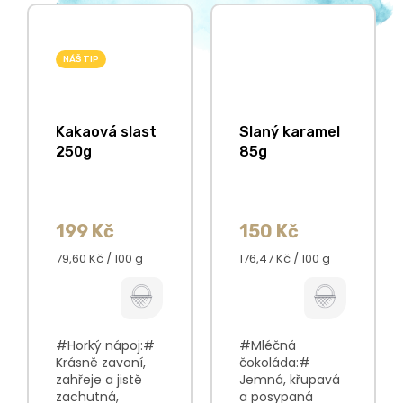
NÁŠ TIP
Kakaová slast
Slaný karamel
250g
85g
199 Kč
150 Kč
Měrná
Měrná
79,60 Kč / 100 g
176,47 Kč / 100 g
cena:
cena:
#Horký nápoj:#
#Mléčná
Krásně zavoní,
čokoláda:#
zahřeje a jistě
Jemná, křupavá
zachutná,
a posypaná