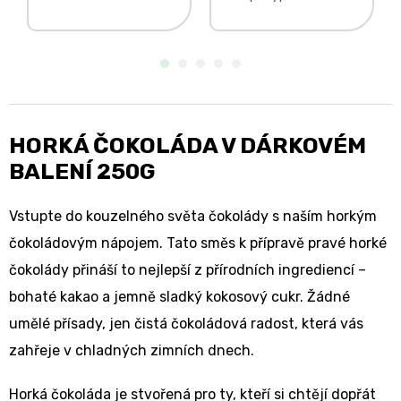
přesně tak, jak to
kousky slaného
umí jen kakao.
karamelu. jemná
pouze čokoláda
chuť, která se
a kokosový cukr
pomalu rozplyne
pro malé i velké
na jazyku
bez
oblíbené sladko
dochucovadel i
slané spojení
aromat
žádné aromata,
HORKÁ ČOKOLÁDA V DÁRKOVÉM
ale...
BALENÍ 250G
Vstupte do kouzelného světa čokolády s naším horkým
čokoládovým nápojem. Tato směs k přípravě pravé horké
čokolády přináší to nejlepší z přírodních ingrediencí –
bohaté kakao a jemně sladký kokosový cukr. Žádné
umělé přísady, jen čistá čokoládová radost, která vás
zahřeje v chladných zimních dnech.
Horká čokoláda je stvořená pro ty, kteří si chtějí dopřát