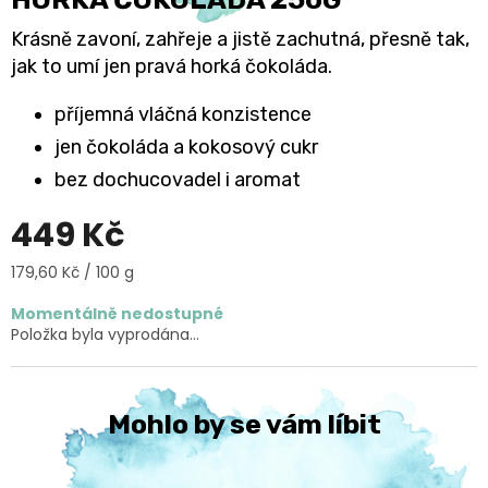
Krásně zavoní, zahřeje a jistě zachutná, přesně tak,
jak to umí jen pravá horká čokoláda.
příjemná vláčná konzistence
jen čokoláda a kokosový cukr
bez dochucovadel i aromat
449 Kč
Měrná
179,60 Kč / 100 g
cena:
Momentálně nedostupné
Položka byla vyprodána…
Mohlo by se vám líbit