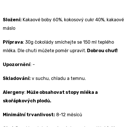
Složení:
Kakaové boby 60%, kokosový cukr 40%, kakaové
máslo
Příprava
: 30g čokolády smíchejte se 150 ml teplého
mléka. Dle chuti můžete poměr upravit.
Dobrou chuť!
Upozornění
: -
Skladování:
v suchu, chladu a temnu.
Alergeny
:
Může obsahovat stopy mléka a
skořápkových plodů.
Minimální trvanlivost:
8-12 měsíců