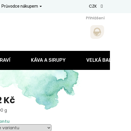
CZK
Průvodce nákupem
Přihlášení
RAVÍ
KÁVA A SIRUPY
VELKÁ BALENÍ
2 Kč
00 g
iantu