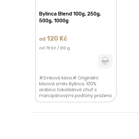
Bylinca Blend 100g, 250g,
500g, 1000g
120 Kč
od
Měrná
od 76 Kč / 100 g
cena:
#Zrnková káva:# Originální
kávová směs Bylinca. 100%
arabica čokoládová chuť s
marcipánovými podtóny praženo
na espresso i filtr