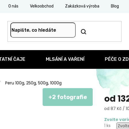
O nás
Velkoobchod
Zakázková výroba
Blog
TATNÍ ČAJE
MLSÁNÍ A VAŘENÍ
PÉČE O ZD
Peru 100g, 250g, 500g, 1000g
od
13
+2 fotografie
Měrná
od 87 Kč / 1
cena:
Zvolte var
1 ks