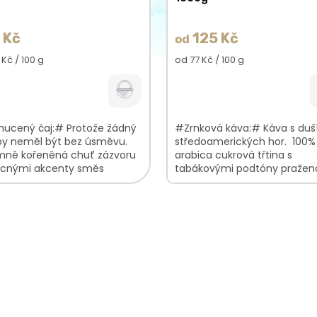
 Kč
125 Kč
od
á
Měrná
 Kč / 100 g
od 77 Kč / 100 g
cena:
ucený čaj:# Protože žádný
#Zrnková káva:# Káva s duš
by neměl být bez úsměvu.
středoamerických hor. 100%
emně kořeněná chuť zázvoru
arabica cukrová třtina s
ocnými akcenty směs
tabákovými podtóny pražen
ého čaje s bylinkami svěží,
espresso
 vůně vhodný...