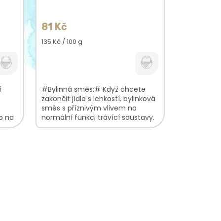
81 Kč
Měrná
135 Kč / 100 g
cena:
í
#Bylinná směs:# Když chcete
zakončit jídlo s lehkostí. bylinková
směs s příznivým vlivem na
o na
normální funkci trávící soustavy.
nasládlá chuť s lehkou hořkostí
tmavý nálev s...