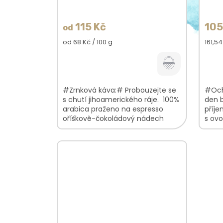
115 Kč
105
od
Měrná
Měrn
od 68 Kč / 100 g
161,54
cena:
cena:
#Zrnková káva:# Probouzejte se
#Och
s chutí jihoamerického ráje. 100%
den 
arabica praženo na espresso
příj
oříškově-čokoládový nádech
s ov
zelen
lehká