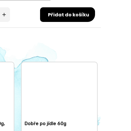
Přidat do košíku
0g,
Dobře po jídle 60g