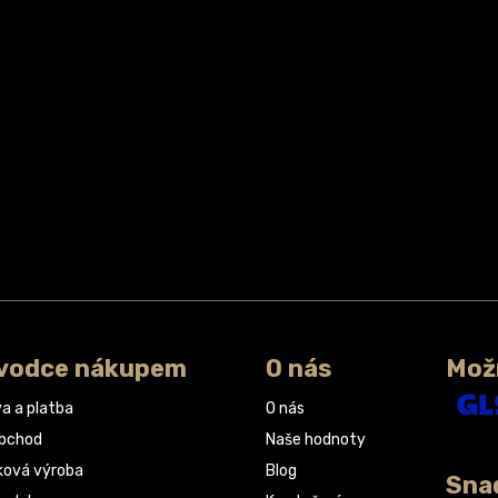
vodce nákupem
O nás
Mož
a a platba
O nás
obchod
Naše hodnoty
ková výroba
Blog
Sna