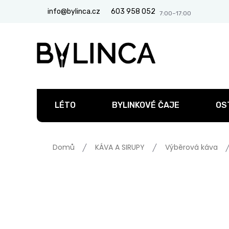
Přejít
info@bylinca.cz
603 958 052
na
obsah
LÉTO
BYLINKOVÉ ČAJE
OS
Domů
KÁVA A SIRUPY
Výběrová káva