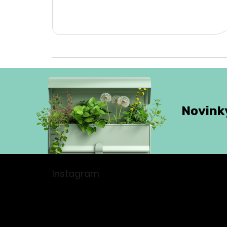
Novinky
Z
á
Instagram
p
a
t
í