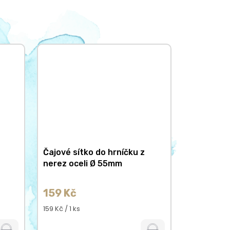
Čajové sítko do hrníčku z
nerez oceli Ø 55mm
159 Kč
Měrná
159 Kč / 1 ks
cena: