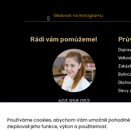
Sledovat na Instagramu
Rádi vám pomůžeme!
Prů
Doprav
Velko
Zakáz
Bylinc
Obchod
Slevy 
603 958 052
info@bylinca.cz
Používáme cookies, abychom Vám umožnili pohodlné p
zlepšovali jeho funkce, výkon a použitelnost.