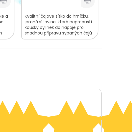
ké a
Kvalitní čajové sítko do hrníčku.
na
jemná síťovina, která nepropustí
kousky bylinek do nápoje pro
m
snadnou přípravu sypaných čajů
éček
praktická rukojeť pro louhování
v...