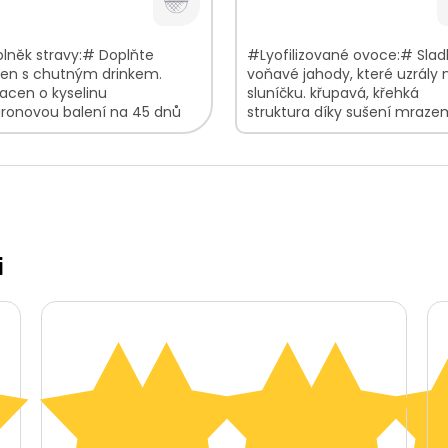
lněk stravy:# Doplňte
#Lyofilizované ovoce:# Slad
gen s chutným drinkem.
voňavé jahody, které uzrály 
acen o kyselinu
sluníčku. křupavá, křehká
uronovou balení na 45 dnů
struktura díky sušení mraze
o pokožku začíná uvnitř
neztratily své vitamíny bez 
bená mangová příchuť
a přidaného cukru...
i