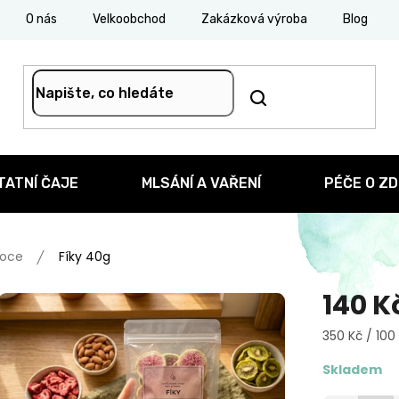
O nás
Velkoobchod
Zakázková výroba
Blog
TATNÍ ČAJE
MLSÁNÍ A VAŘENÍ
PÉČE O ZD
voce
Fíky 40g
140 K
Měrná
350 Kč / 100
cena:
Skladem