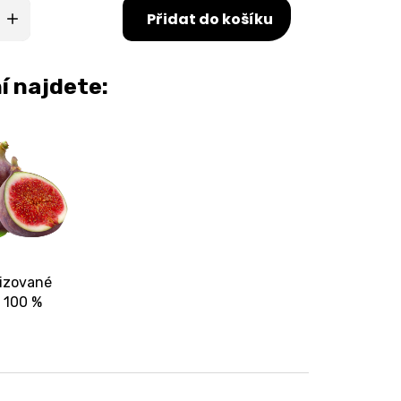
Přidat do košíku
í najdete:
lizované
y 100 %