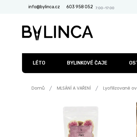
Přejít
info@bylinca.cz
603 958 052
na
obsah
LÉTO
BYLINKOVÉ ČAJE
OS
Domů
MLSÁNÍ A VAŘENÍ
Lyofilizované o