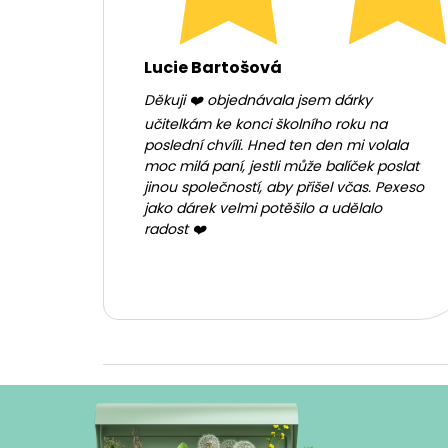
Lucie Bartošová
Děkuji ❤️ objednávala jsem dárky
učitelkám ke konci školního roku na
poslední chvíli. Hned ten den mi volala
moc milá paní, jestli může balíček poslat
jinou společností, aby přišel včas. Pexeso
jako dárek velmi potěšilo a udělalo
radost ❤️