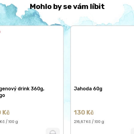
Mohlo by se vám líbit
genový drink 360g,
Jahoda 60g
go
 Kč
130 Kč
á
Měrná
 Kč / 100 g
216,67 Kč / 100 g
cena: