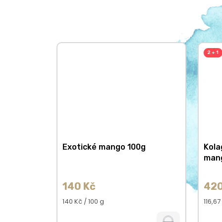
2 + 1
Exotické mango 100g
Kola
man
140 Kč
420
Měrná
Měrn
140 Kč / 100 g
116,67
cena:
cena: