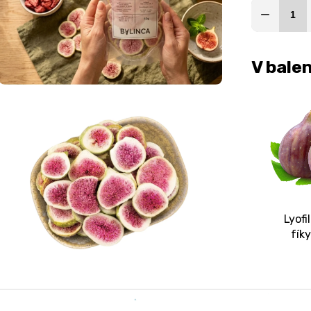
V balen
Lyofi
fík