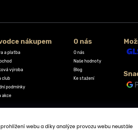
vodce nákupem
O nás
Mož
a a platba
O nás
obchod
Naše hodnoty
ková výroba
Blog
Sna
a club
Ke stažení
ní podmínky
a akce
rohlížení webu a díky analýze provozu webu neustále