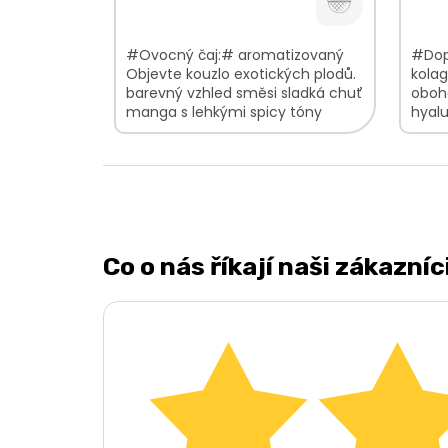
#Ovocný čaj:# aromatizovaný
#Dop
Objevte kouzlo exotických plodů.
kola
barevný vzhled směsi sladká chuť
oboh
manga s lehkými spicy tóny
hyal
jemná vůně s kořeněným
péče 
nádechem V...
oblí
Co o nás říkají naši zákazníc