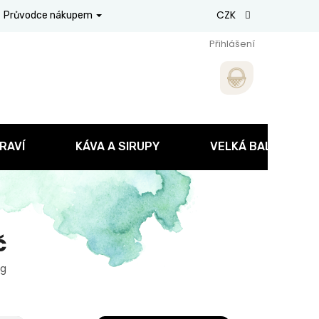
CZK
Průvodce nákupem
Přihlášení
RAVÍ
KÁVA A SIRUPY
VELKÁ BALENÍ
č
 g