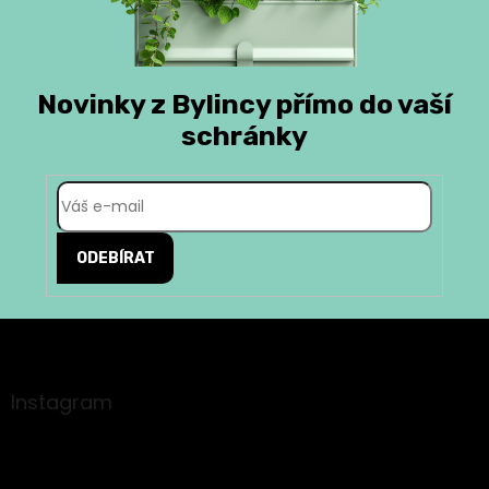
Novinky z Bylincy přímo do vaší
schránky
ODEBÍRAT
Z
á
p
a
Instagram
t
í