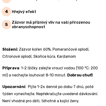
Hřejivý efekt
Zázvor má příznivý vliv na vaši přirozenou
obranyschopnost
Složení:
Zázvor kořen 60%, Pomerančové oplodí,
Citronové oplodí, Skořice kůra, Kardamom
Příprava
:
1-2 lžičky zalejte vroucí vodou (100 °C; 200
ml) a nechejte louhovat 8-10 minut.
Dobrou chuť!
Upozornění
:
Pijte 1-2x denně po dobu 7 dnů, poté
týden vynechejte. Nepřekračujte uvedené dávkování.
Není vhodné pro děti, těhotné a kojící ženy.