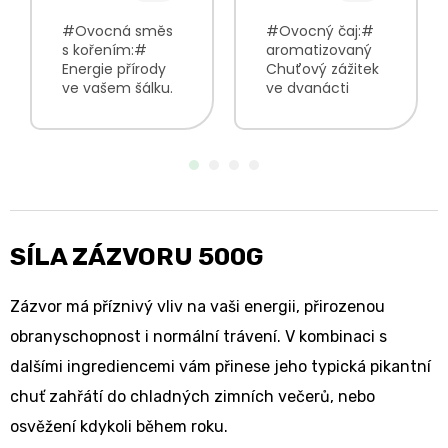
#Ovocná směs
#Ovocný čaj:#
s kořením:#
aromatizovaný
Energie přírody
Chuťový zážitek
ve vašem šálku.
ve dvanácti
světlá barva
šťavnatých
nálevu
bobulí! směs
zázvorová chuť
plná lahodných
doplněná o lehké
plodů osvěžující,
citrusové
ovocná chuť
podtóny
lahodná vůně
citrusově-
bobulí V...
kořeněná vůně
SÍLA ZÁZVORU 500G
V...
Zázvor má příznivý vliv na vaši energii, přirozenou
obranyschopnost i normální trávení. V kombinaci s
dalšími ingrediencemi vám přinese jeho typická pikantní
chuť zahřátí do chladných zimních večerů, nebo
osvěžení kdykoli během roku.