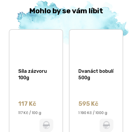
Mohlo by se vám líbit
Síla zázvoru
Dvanáct bobulí
100g
500g
117 Kč
595 Kč
Měrná
Měrná
117 Kč / 100 g
1 190 Kč / 1000 g
cena:
cena: