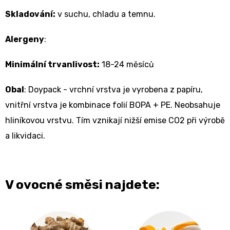
Skladování:
v suchu, chladu a temnu.
Alergeny
:
Minimální trvanlivost:
18-24 měsíců
Obal
:
Doypack - v
rchní vrstva je vyrobena z papíru,
vnitřní vrstva je kombinace folií BOPA + PE. Neobsahuje
hliníkovou vrstvu. Tím vznikají nižší emise CO2 při výrobě
a likvidaci.
V ovocné směsi najdete: