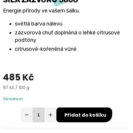
Energie přírody ve vašem šálku.
světlá barva nálevu
zázvorová chuť doplněná o lehké citrusové
podtóny
citrusově-kořeněná vůně
485 Kč
Měrná
97 Kč / 100 g
cena:
Skladem
Přidat do košíku