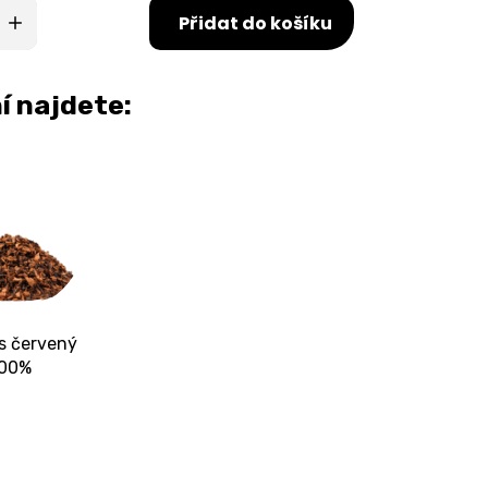
Přidat do košíku
í najdete:
s červený
00%