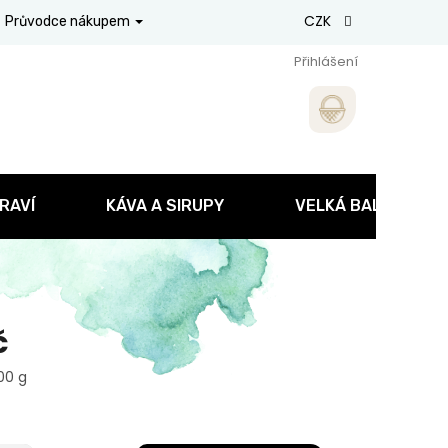
CZK
Průvodce nákupem
Přihlášení
RAVÍ
KÁVA A SIRUPY
VELKÁ BALENÍ
č
100 g