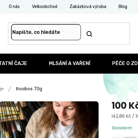
O nás
Velkoobchod
Zakázková výroba
Blog
TATNÍ ČAJE
MLSÁNÍ A VAŘENÍ
PÉČE O ZD
je
Rooibos 70g
100 K
Měrná
142,86 Kč / 
cena:
Skladem