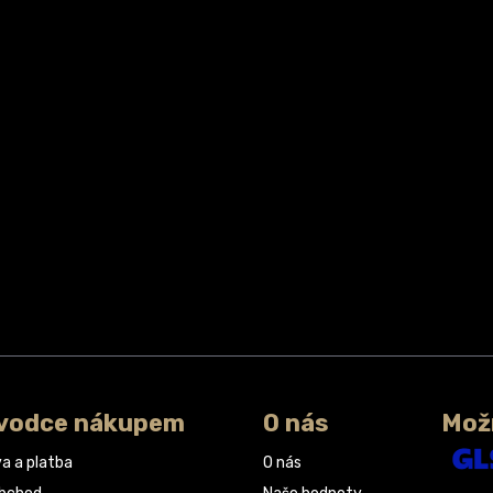
vodce nákupem
O nás
Mož
a a platba
O nás