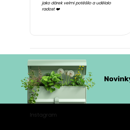
jako dárek velmi potěšilo a udělalo
radost ❤️
Novinky
Z
á
Instagram
p
a