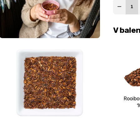
V balen
Rooibo
1