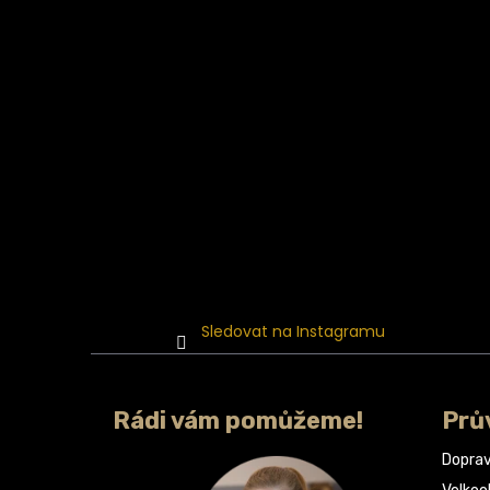
t
í
Sledovat na Instagramu
Rádi vám pomůžeme!
Prů
Doprav