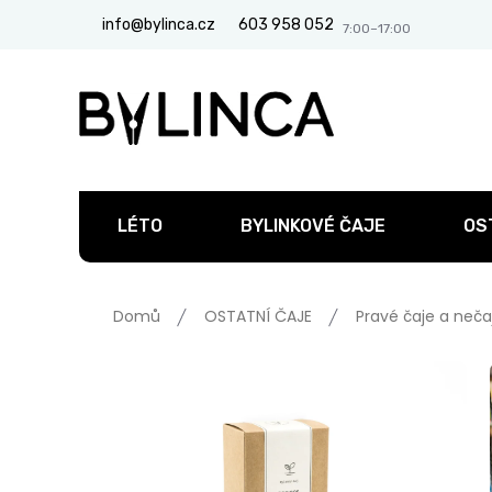
Přejít
info@bylinca.cz
603 958 052
na
obsah
LÉTO
BYLINKOVÉ ČAJE
OS
Domů
OSTATNÍ ČAJE
Pravé čaje a neča