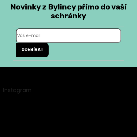
Novinky z Bylincy přímo do vaší
schránky
ODEBÍRAT
Z
á
p
a
Instagram
t
í