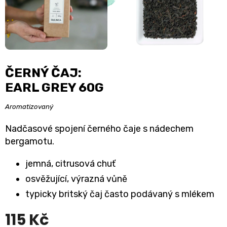
ČERNÝ ČAJ:
EARL GREY 60G
Aromatizovaný
Nadčasové spojení černého čaje s nádechem
bergamotu.
jemná, citrusová chuť
osvěžující, výrazná vůně
typicky britský čaj často podávaný s mlékem
115 Kč