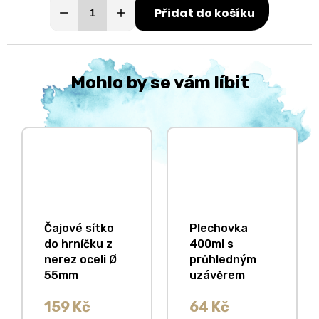
Přidat do košíku
Mohlo by se vám líbit
Čajové sítko
Plechovka
do hrníčku z
400ml s
nerez oceli Ø
průhledným
55mm
uzávěrem
159 Kč
64 Kč