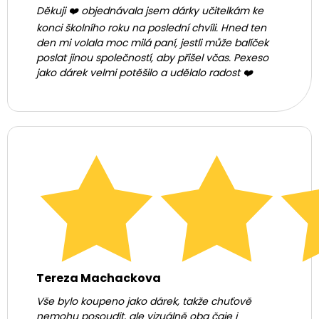
Děkuji ❤️ objednávala jsem dárky učitelkám ke
konci školního roku na poslední chvíli. Hned ten
den mi volala moc milá paní, jestli může balíček
poslat jinou společností, aby přišel včas. Pexeso
jako dárek velmi potěšilo a udělalo radost ❤️
Tereza Machackova
Vše bylo koupeno jako dárek, takže chuťově
nemohu posoudit, ale vizuálně oba čaje i