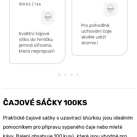
Měrná
159 Kč / 1 ks
cena:
Pro pohodlné
uchování čaje.
Kvalitní čajové
skvěle udrží
sítko do hrníčku.
aroma i
jemná síťovina,
čerstvost bylinek
která nepropustí
pro opakované
kousky bylinek
používání pojme
do nápoje pro
zhruba 60g
snadnou
bylinek v
přípravu
závislosti na
sypaných čajů
jejich objemu
praktická rukojeť
rozměr 95x65
pro louhování v...
mm
ČAJOVÉ SÁČKY 100KS
Praktické čajové sáčky s uzavírací šňůrkou jsou ideálním
pomocníkem pro přípravu sypaného čaje nebo mleté
kávy. Balení obsahuje 100 kusů, které jsou vhodné pro