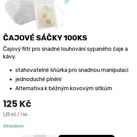
ČAJOVÉ SÁČKY 100KS
Čajový filtr pro snadné louhování sypaného čaje a
kávy.
stahovatelné šňůrka pro snadnou manipulaci
jednoduché plnění
Alternativa k běžným kovovým sítkům
125 Kč
Měrná
1,25 Kč / 1 ks
cena:
Skladem