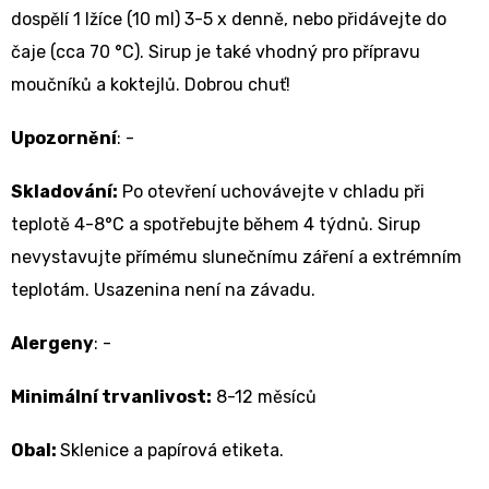
dospělí 1 lžíce (10 ml) 3-5 x denně, nebo přidávejte do
čaje (cca 70 °C). Sirup je také vhodný pro přípravu
moučníků a koktejlů. Dobrou chuť!
Upozornění
: -
Skladování:
Po otevření uchovávejte v chladu při
teplotě 4-8°C a spotřebujte během 4 týdnů. Sirup
nevystavujte přímému slunečnímu záření a extrémním
teplotám. Usazenina není na závadu.
Alergeny
: -
Minimální trvanlivost:
8-12 měsíců
Oba
l
:
Sklenice a papírová etiketa.