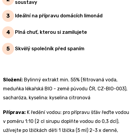
soustavy
Ideální na přípravu domácích limonád
Plná chuť, kterou si zamilujete
Skvělý společník před spaním
Složení:
Bylinný extrakt min. 55% (filtrovaná voda,
meduňka lékařská BIO - země původu ČR, CZ-BIO-003),
sacharóza, kyselina: kyselina citronová
Příprava:
K ředění vodou: pro přípravu šťáv řeďte vodou
v poměru 1:10 (2 cl sirupu doplňte vodou do 0,3 dcl),
užívejte po lžičkách děti 1 lžička (5 ml) 2-3 x denně,