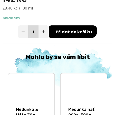
Měrná
28,40 Kč / 100 ml
cena:
Skladem
Přidat do košíku
Mohlo by se vám líbit
Meduňka &
Meduňka nať