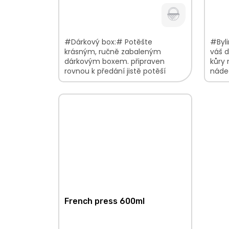
cena:
cena:
#Dárkový box:# Potěšte
#Byli
krásným, ručně zabaleným
váš d
dárkovým boxem. připraven
kůry 
rovnou k předání jistě potěší
náde
každého obdarovaného vyrobeno
květi
ručně a s láskou
směsi
French press 600ml