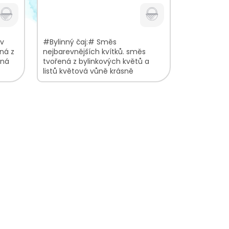
cena:
 v
#Bylinný čaj:# Směs
ná z
nejbarevnějších kvítků. směs
mná
tvořená z bylinkových květů a
listů květová vůně krásně
nkové
barevný vzhled směsi V bylinkové
směsi najdete:...