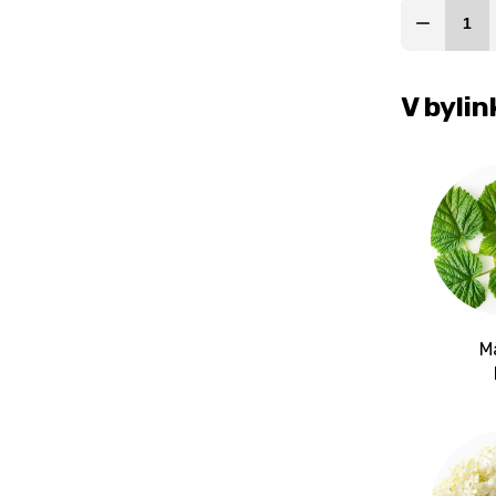
V byli
M