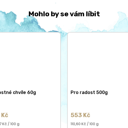
Mohlo by se vám líbit
stné chvíle 60g
Pro radost 500g
 Kč
553 Kč
á
Měrná
 Kč / 100 g
110,60 Kč / 100 g