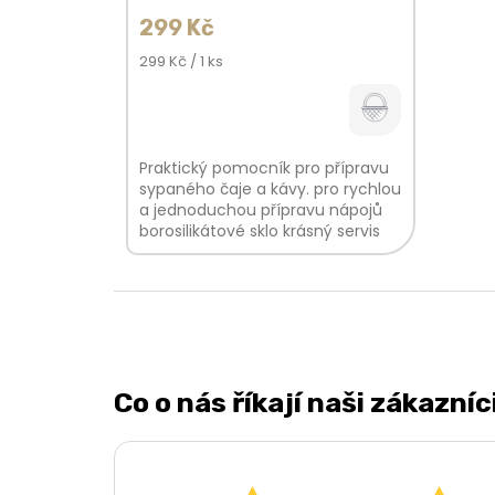
299 Kč
Měrná
299 Kč / 1 ks
cena:
Praktický pomocník pro přípravu
sypaného čaje a kávy. pro rychlou
a jednoduchou přípravu nápojů
borosilikátové sklo krásný servis
pro vaše nápoje
Co o nás říkají naši zákazníc