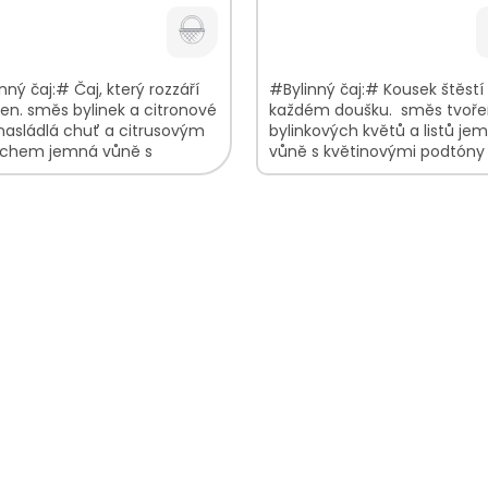
cena:
nný čaj:# Čaj, který rozzáří
#Bylinný čaj:# Kousek štěstí
en. směs bylinek a citronové
každém doušku. směs tvoře
nasládlá chuť a citrusovým
bylinkových květů a listů je
chem jemná vůně s
vůně s květinovými podtóny
novými tóny V bylinkové
hladká, nasládlá chuť V byli
 najdete:...
směsi...