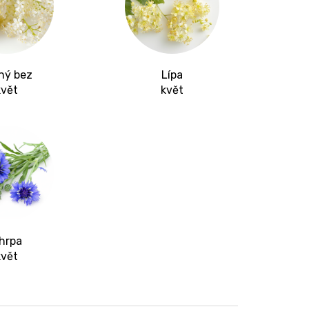
ný bez
Lípa
květ
květ
hrpa
květ