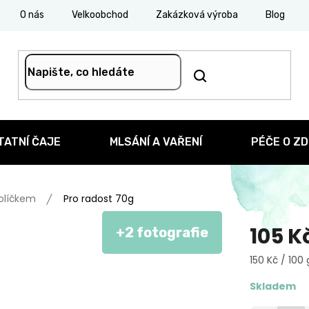
O nás
Velkoobchod
Zakázková výroba
Blog
TATNÍ ČAJE
MLSÁNÍ A VAŘENÍ
PÉČE O ZD
kolíčkem
Pro radost 70g
105 K
+2 fotografie
Měrná
150 Kč / 100 
cena:
Skladem