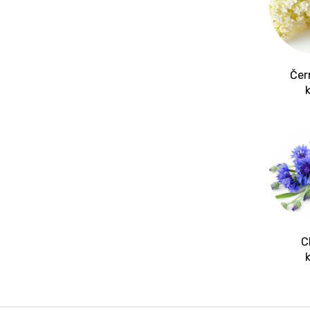
Čer
C