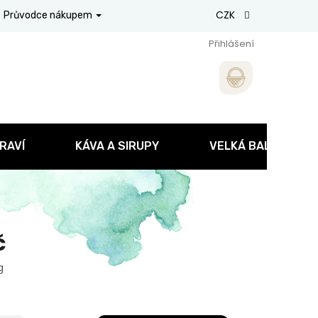
CZK
Průvodce nákupem
Přihlášení
RAVÍ
KÁVA A SIRUPY
VELKÁ BALENÍ
č
g