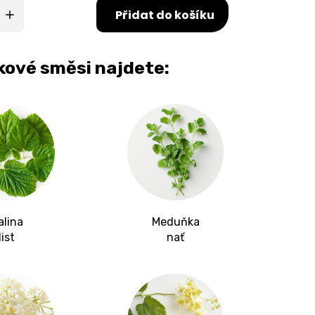
Přidat do košíku
nkové směsi najdete:
alina
Meduňka
list
nať