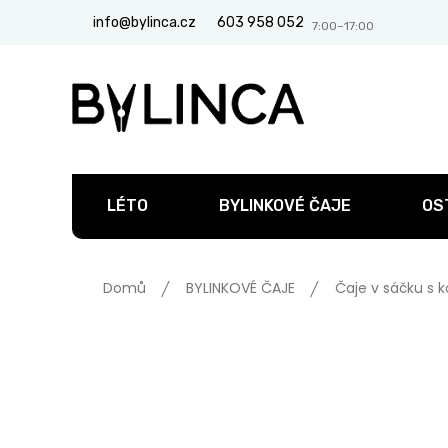
Přejít
info@bylinca.cz
603 958 052
na
obsah
LÉTO
BYLINKOVÉ ČAJE
OS
Domů
BYLINKOVÉ ČAJE
Čaje v sáčku s 