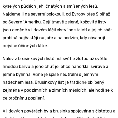
kyselých půdách jehličnatých a smíšených lesů.
Najdeme ji na severní polokouli, od Evropy přes Sibiř až
po Severní Ameriku. Její tmavě zelené, kožovité listy
jsou ceněné v lidovém léčitelství po staletí a jejich sběr
probíhá nejčastěji na jaře a na podzim, kdy obsahují
nejvíce účinných látek.
Nálev z brusinkových listů má světle žlutou až světle
hnědou barvu a jeho chuť je lehce nahořklá, svíravá a
jemně bylinná. Vůně je spíše neutrální s jemným
nádechem lesa. Brusinkový list je tradičně oblíbený
zejména v podzimních a zimních měsících, ale hodí se k
celoročnímu popíjení.
V lidových pověrách byla brusinka spojována s čistotou a