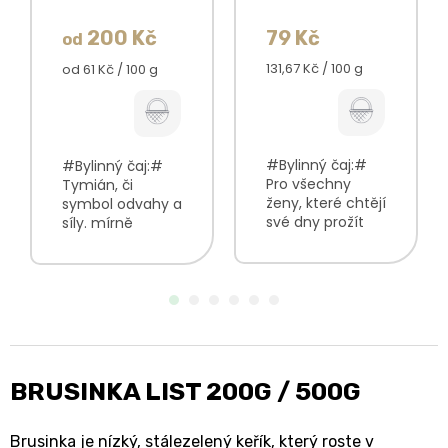
200 Kč
79 Kč
od
Měrná
Měrná
131,67 Kč / 100 g
od 61 Kč / 100 g
cena:
cena:
#Bylinný čaj:#
#Bylinný čaj:#
Pro všechny
Tymián, či
ženy, které chtějí
symbol odvahy a
své dny prožít
síly. mírně
komfortněji.
kořeněná chuť
nasládlá vůně s
krásná zlato-
květinovými
hnědá barva
podtóny zeleno-
neobyčejně
hnědý nálev s
příjemná vůně V
příjemnou chutí
balení najdete:
bylinková směs
Mateřídouška
v...
nať100%
BRUSINKA LIST 200G / 500G
Brusinka je nízký, stálezelený keřík, který roste v