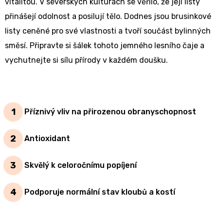
vitalitou. V severských kulturách se věřilo, že její listy
přinášejí odolnost a posilují tělo. Dodnes jsou brusinkové
listy ceněné pro své vlastnosti a tvoří součást bylinných
směsí. Připravte si šálek tohoto jemného lesního čaje a
vychutnejte si sílu přírody v každém doušku.
Příznivý vliv na přirozenou obranyschopnost
Antioxidant
Skvělý k celoročnímu popíjení
Podporuje normální stav kloubů a kostí