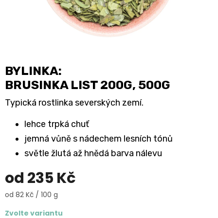
BYLINKA:
BRUSINKA LIST 200G, 500G
Typická rostlinka severských zemí.
lehce trpká chuť
jemná vůně s nádechem lesních tónů
světle žlutá až hnědá barva nálevu
od
235 Kč
Měrná
od 82 Kč / 100 g
cena:
Zvolte variantu