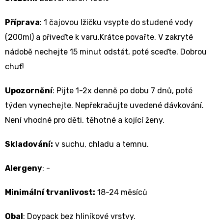
Příprava
: 1 čajovou lžičku vsypte do studené vody
(200ml) a přiveďte k varu.Krátce povařte. V zakryté
nádobě nechejte 15 minut odstát, poté sceďte. Dobrou
chuť!
Upozornění
: Pijte 1-2x denně po dobu 7 dnů, poté
týden vynechejte. Nepřekračujte uvedené dávkování.
Není vhodné pro děti, těhotné a kojící ženy.
Skladování:
v suchu, chladu a temnu.
Alergeny
: -
Minimální trvanlivost:
18-24 měsíců
Obal
: Doypack bez hliníkové vrstvy.