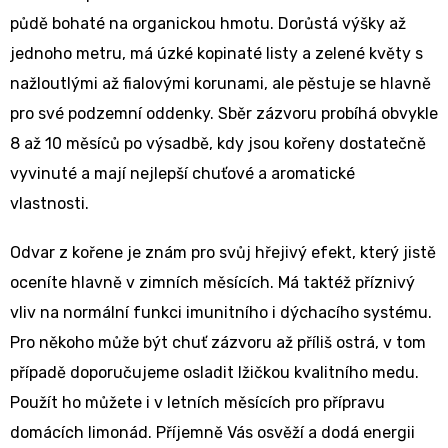
půdě bohaté na organickou hmotu. Dorůstá výšky až
jednoho metru, má úzké kopinaté listy a zelené květy s
nažloutlými až fialovými korunami, ale pěstuje se hlavně
pro své podzemní oddenky. Sběr zázvoru probíhá obvykle
8 až 10 měsíců po výsadbě, kdy jsou kořeny dostatečně
vyvinuté a mají nejlepší chuťové a aromatické
vlastnosti.
Odvar z kořene je znám pro svůj hřejivý efekt, který jistě
oceníte hlavně v zimních měsících. Má taktéž příznivý
vliv na normální funkci imunitního i dýchacího systému.
Pro někoho může být chuť zázvoru až příliš ostrá, v tom
případě doporučujeme osladit lžičkou kvalitního medu.
Použít ho můžete i v letních měsících pro přípravu
domácích limonád. Příjemně Vás osvěží a dodá energii