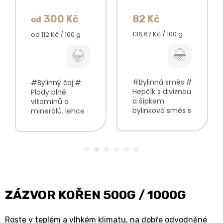
300 Kč
82 Kč
od
Měrná
Měrná
136,67 Kč / 100 g
od 112 Kč / 100 g
cena:
cena:
#Bylinná směs:#
#Bylinný čaj:#
Hepčík s diviznou
Plody plné
a šípkem.
vitamínů a
bylinková směs s
minerálů. lehce
příznivým vlivem
sladko-kyselá
na normální
chuť oranžová
funkci
až tmavě
dýchacího
oranžová barva
systému
nálevu bylinná,
příjemná chuť s
citrusová vůně V
mírně
balení najdete:...
kořeněnými tóny
ZÁZVOR KOŘEN 500G / 1000G
lehká vůně s...
Roste v teplém a vlhkém klimatu, na dobře odvodněné