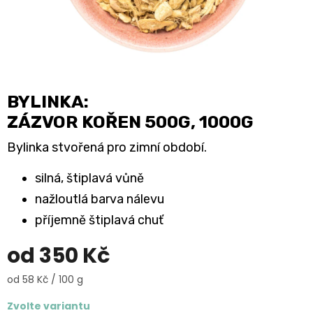
BYLINKA:
ZÁZVOR KOŘEN 500G, 1000G
Bylinka stvořená pro zimní období.
silná, štiplavá vůně
nažloutlá barva nálevu
příjemně štiplavá chuť
od
350 Kč
Měrná
od 58 Kč / 100 g
cena:
Zvolte variantu