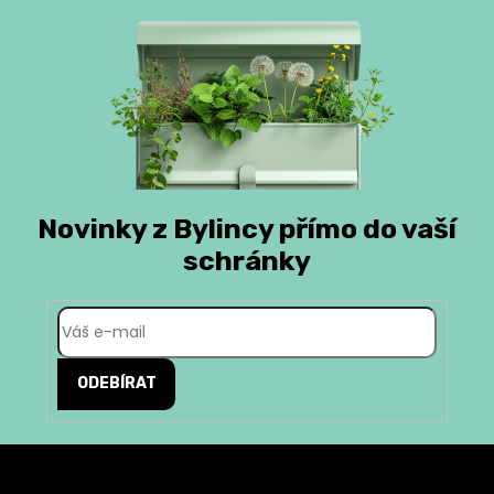
Novinky z Bylincy přímo do vaší
schránky
ODEBÍRAT
Z
á