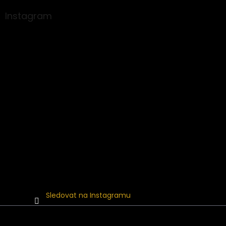
p
a
Instagram
t
í
Sledovat na Instagramu