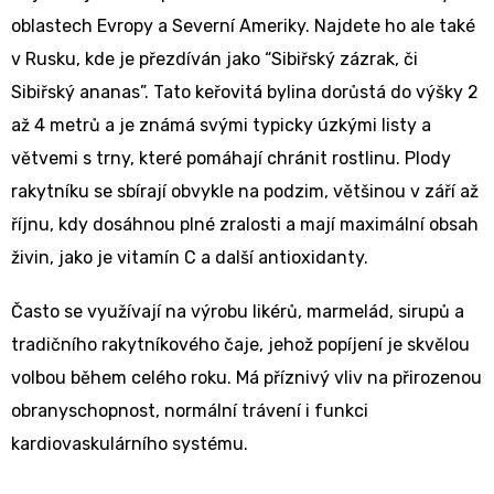
oblastech Evropy a Severní Ameriky. Najdete ho ale také
v Rusku, kde je přezdíván jako “Sibiřský zázrak, či
Sibiřský ananas”. Tato keřovitá bylina dorůstá do výšky 2
až 4 metrů a je známá svými typicky úzkými listy a
větvemi s trny, které pomáhají chránit rostlinu. Plody
rakytníku se sbírají obvykle na podzim, většinou v září až
říjnu, kdy dosáhnou plné zralosti a mají maximální obsah
živin, jako je vitamín C a další antioxidanty.
Často se využívají na výrobu likérů, marmelád, sirupů a
tradičního rakytníkového čaje, jehož popíjení je skvělou
volbou během celého roku. Má příznivý vliv na přirozenou
obranyschopnost, normální trávení i funkci
kardiovaskulárního systému.