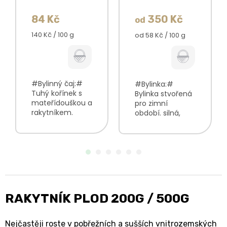
84 Kč
350 Kč
od
Měrná
140 Kč / 100 g
Měrná
od 58 Kč / 100 g
cena:
cena:
#Bylinný čaj:#
#Bylinka:#
Tuhý kořínek s
Bylinka stvořená
mateřídouškou a
pro zimní
rakytníkem.
období. silná,
bylinková směs s
štiplavá vůně
příznivým vlivem
nažloutlá barva
na normální
nálevu příjemně
funkci
štiplavá chuť V
imunitního
balení najdete:
systému
Zázvor
příjemná chuť s
kořen100%
mírně
RAKYTNÍK PLOD 200G / 500G
kořeněnými
podtóny...
Nejčastěji roste v pobřežních a sušších vnitrozemských