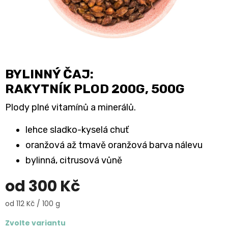
BYLINNÝ ČAJ:
RAKYTNÍK PLOD 200G, 500G
Plody plné vitamínů a minerálů.
lehce sladko-kyselá chuť
oranžová až tmavě oranžová barva nálevu
bylinná, citrusová vůně
od
300 Kč
Měrná
od 112 Kč / 100 g
cena:
Zvolte variantu