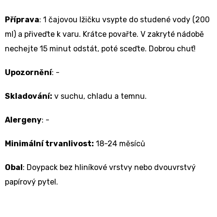
Příprava
:
1 čajovou lžičku vsypte do studené vody (200
ml) a přiveďte k varu. Krátce povařte. V zakryté nádobě
nechejte 15 minut odstát, poté sceďte. Dobrou chuť!
Upozornění
: -
Skladování:
v suchu, chladu a temnu.
Alergeny
: -
Minimální trvanlivost:
18-24 měsíců
Obal
: Doypack bez hliníkové vrstvy nebo dvouvrstvý
papírový pytel.