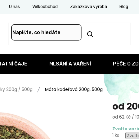
O nás
Velkoobchod
Zakázková výroba
Blog
TATNÍ ČAJE
MLSÁNÍ A VAŘENÍ
PÉČE O ZD
ky 200g / 500g
Máta kadeřavá 200g, 500g
od
20
Měrná
od 62 Kč / 1
cena:
Zvolte var
1 ks