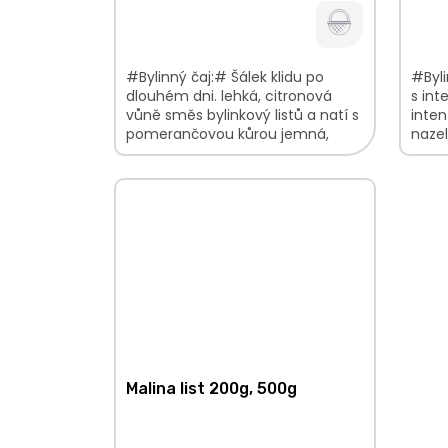
#Bylinný čaj:# Šálek klidu po
#Byli
dlouhém dni. lehká, citronová
s int
vůně směs bylinkový listů a natí s
inte
pomerančovou kůrou jemná,
nazel
citrusová chuť V...
typic
najde
Malina list 200g, 500g