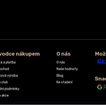
vodce nákupem
O nás
Mož
a a platba
O nás
obchod
Naše hodnoty
ková výroba
Blog
Sna
a club
Ke stažení
ní podmínky
a akce