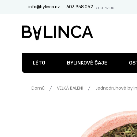
Přejít
info@bylinca.cz
603 958 052
na
obsah
LÉTO
BYLINKOVÉ ČAJE
OS
Domů
VELKÁ BALENÍ
Jednodruhové bylin