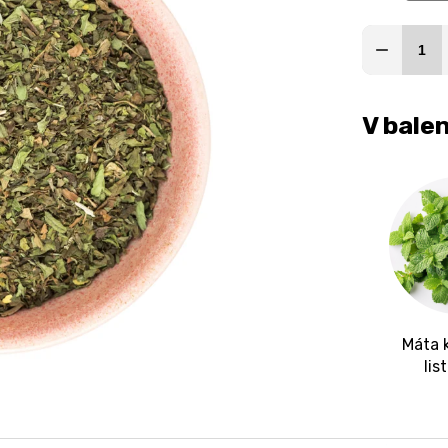
V balen
Máta 
lis