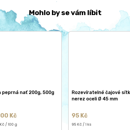
Mohlo by se vám líbit
 peprná nať 200g, 500g
Rozevíratelné čajové sít
nerez oceli Ø 45 mm
00 Kč
95 Kč
á
Měrná
Kč / 100 g
95 Kč / 1 ks
cena: