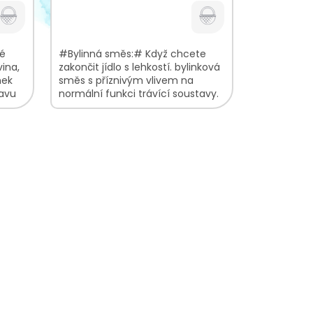
vé
#Bylinná směs:# Když chcete
vina,
zakončit jídlo s lehkostí. bylinková
nek
směs s příznivým vlivem na
ravu
normální funkci trávící soustavy.
nasládlá chuť s lehkou hořkostí
tmavý nálev s...