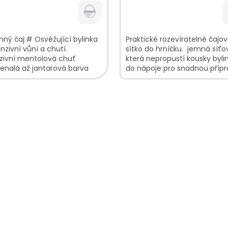
nný čaj:# Osvěžující bylinka
Praktické rozevíratelné čajo
enzivní vůní a chutí.
sítko do hrníčku. jemná síťo
nzivní mentolová chuť
která nepropustí kousky byli
enalá až jantarová barva
do nápoje pro snadnou příp
ká svěží vůně V balení
sypaných čajů praktické
te: Máta...
rozevíratelné...