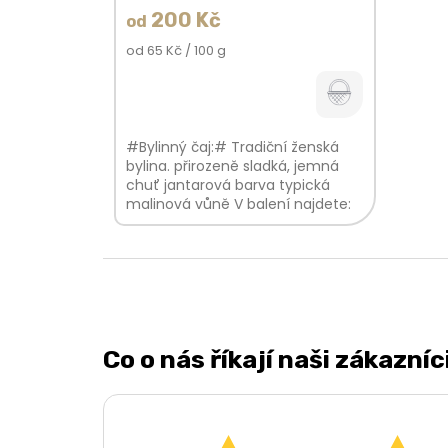
200 Kč
od
Měrná
od 65 Kč / 100 g
cena:
#Bylinný čaj:# Tradiční ženská
bylina. přirozeně sladká, jemná
chuť jantarová barva typická
malinová vůně V balení najdete:
Malina list100%
Co o nás říkají naši zákazníc