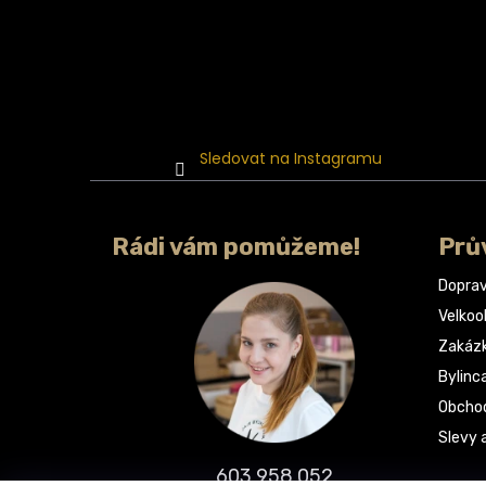
Sledovat na Instagramu
Rádi vám pomůžeme!
Prů
Doprav
Velko
Zakáz
Bylinc
Obchod
Slevy 
603 958 052