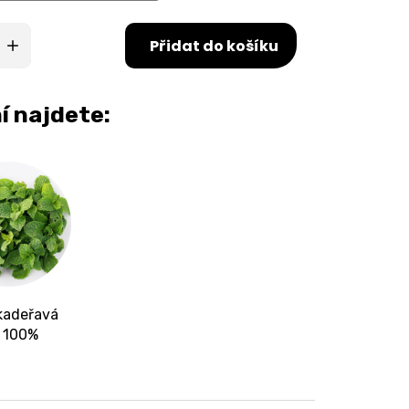
Přidat do košíku
í najdete:
kadeřavá
t 100%