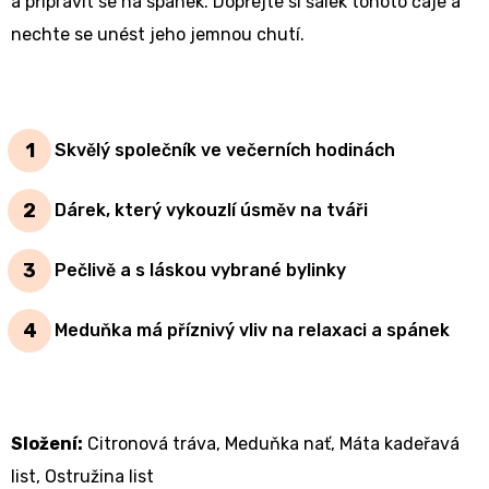
a připravit se na spánek. Dopřejte si šálek tohoto čaje a
nechte se unést jeho jemnou chutí.
Skvělý společník ve večerních hodinách
Dárek, který vykouzlí úsměv na tváři
Pečlivě a s láskou vybrané bylinky
Meduňka má příznivý vliv na relaxaci a spánek
Složení:
Citronová tráva, Meduňka nať, Máta kadeřavá
list, Ostružina list