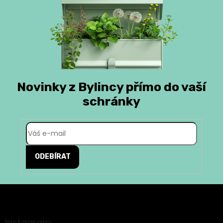
Novinky z Bylincy přímo do vaší
schránky
ODEBÍRAT
Z
á
p
a
Instagram