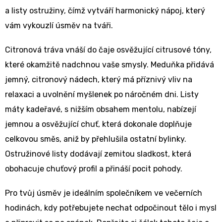
a listy ostružiny, čímž vytváří harmonický nápoj, který
vám vykouzlí úsměv na tváři.
Citronová tráva vnáší do čaje osvěžující citrusové tóny,
které okamžitě nadchnou vaše smysly. Meduňka přidává
jemný, citronový nádech, který má příznivý vliv na
relaxaci a uvolnění myšlenek po náročném dni. Listy
máty kadeřavé, s nižším obsahem mentolu, nabízejí
jemnou a osvěžující chuť, která dokonale doplňuje
celkovou směs, aniž by přehlušila ostatní bylinky.
Ostružinové listy dodávají zemitou sladkost, která
obohacuje chuťový profil a přináší pocit pohody.
Pro tvůj úsměv je ideálním společníkem ve večerních
hodinách, kdy potřebujete nechat odpočinout tělo i mysl