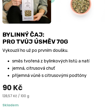
BYLINNÝ ČAJ:
PRO TVŮJ ÚSMĚV 70G
Vykouzlí ho už po prvním doušku.
směs tvořená z bylinkových listů a natí
jemná, citrusová chuť
příjemná vůně s citrusovými podtóny
90 Kč
Měrná
128,57 Kč / 100 g
cena:
Skladem