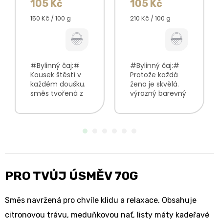
105 Kč
105 Kč
Měrná
Měrná
150 Kč / 100 g
210 Kč / 100 g
cena:
cena:
#Bylinný čaj:#
#Bylinný čaj:#
Kousek štěstí v
Protože každá
každém doušku.
žena je skvělá.
směs tvořená z
výrazný barevný
bylinkových
vzhled nasládlá
květů a listů
chuť jemná
jemná vůně s
květinová vůně V
květinovými
bylinkové směsi
podtóny hladká,
najdete:
nasládlá chuť V
Heřmánekkvět...
bylinkové směsi...
PRO TVŮJ ÚSMĚV 70G
Směs navržená pro chvíle klidu a relaxace. Obsahuje
citronovou trávu, meduňkovou nať, listy máty kadeřavé