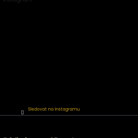
t
í
Sledovat na Instagramu