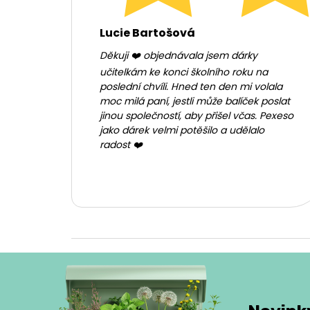
Lucie Bartošová
Děkuji ❤️ objednávala jsem dárky
učitelkám ke konci školního roku na
poslední chvíli. Hned ten den mi volala
moc milá paní, jestli může balíček poslat
jinou společností, aby přišel včas. Pexeso
jako dárek velmi potěšilo a udělalo
radost ❤️