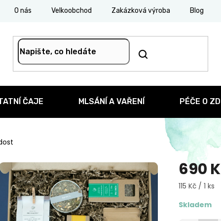
O nás
Velkoobchod
Zakázková výroba
Blog
TATNÍ ČAJE
MLSÁNÍ A VAŘENÍ
PÉČE O ZD
dost
690 
Měrná
115 Kč / 1 ks
cena:
Skladem