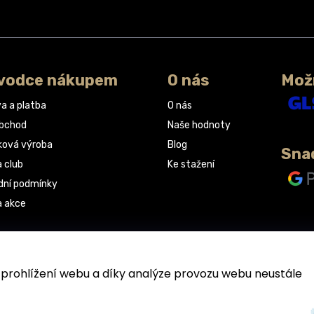
vodce nákupem
O nás
Mož
a a platba
O nás
obchod
Naše hodnoty
ková výroba
Blog
Sna
a club
Ke stažení
ní podmínky
a akce
rohlížení webu a díky analýze provozu webu neustále