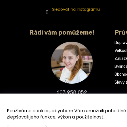
Sledovat na Instagramu
Rádi vám pomůžeme!
Prů
Doprav
Velko
Zakáz
Bylinc
Obchod
Slevy 
603 958 052
info@bylinca.cz
Používáme cookies, abychom Vám umožnili pohodlné p
zlepšovali jeho funkce, výkon a použitelnost.