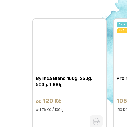
Dárk
Náš t
Bylinca Blend 100g, 250g,
Pro 
500g, 1000g
120 Kč
105
od
Měrná
Měrn
od 76 Kč / 100 g
150 Kč
cena:
cena: