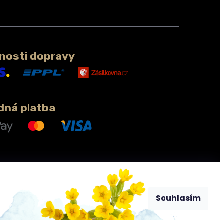
nosti dopravy
dná platba
Souhlasím