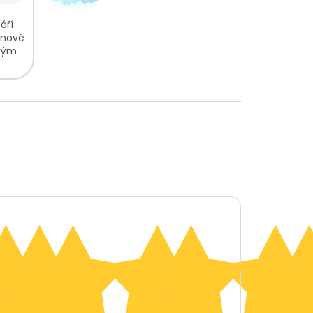
áří
onové
ovým
é