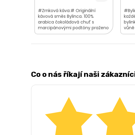
#Zrnková káva:# Originální
#Byli
kávová směs Bylinca. 100%
každ
arabica čokoládová chuť s
bylin
marcipánovými podtóny praženo
vůně
na espresso i filtr
hladk
směsi
Co o nás říkají naši zákazníc