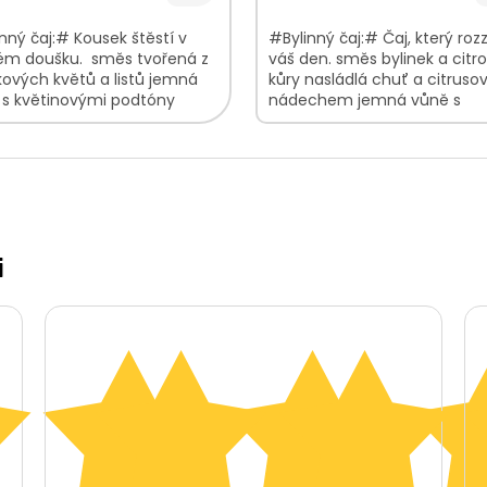
nný čaj:# Kousek štěstí v
#Bylinný čaj:# Čaj, který rozz
ém doušku. směs tvořená z
váš den. směs bylinek a citr
kových květů a listů jemná
kůry nasládlá chuť a citrus
 s květinovými podtóny
nádechem jemná vůně s
á, nasládlá chuť V bylinkové
květinovými tóny V bylinkov
...
směsi najdete:...
i