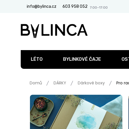
Přejít
info@bylinca.cz
603 958 052
na
obsah
LÉTO
BYLINKOVÉ ČAJE
OS
Domů
DÁRKY
Dárkové boxy
Pro ra