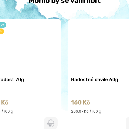
Mohlo by se vám líbit
ový
ip
radost 70g
Radostné chvíle 60g
 Kč
160 Kč
á
Měrná
 / 100 g
266,67 Kč / 100 g
cena: