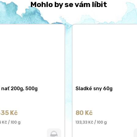
Mohlo by se vám líbit
i nať 200g, 500g
Sladké sny 60g
35 Kč
80 Kč
á
Měrná
 Kč / 100 g
133,33 Kč / 100 g
cena: