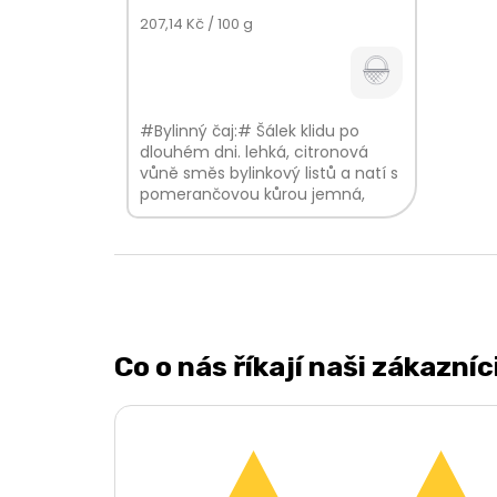
Měrná
207,14 Kč / 100 g
cena:
#Bylinný čaj:# Šálek klidu po
dlouhém dni. lehká, citronová
vůně směs bylinkový listů a natí s
pomerančovou kůrou jemná,
citrusová chuť V...
Co o nás říkají naši zákazníc