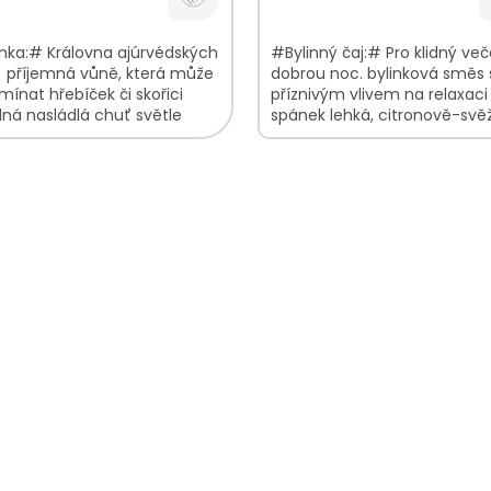
nka:# Královna ajúrvédských
#Bylinný čaj:# Pro klidný več
. příjemná vůně, která může
dobrou noc. bylinková směs 
mínat hřebíček či skořici
příznivým vlivem na relaxaci
ná nasládlá chuť světle
spánek lehká, citronově-svě
 nálev V balení najdete:...
chuť s květinovými tóny
uvolňující vůně pro váš...