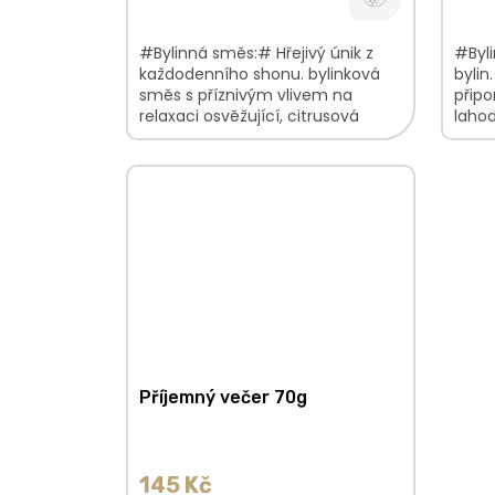
#Bylinná směs:# Hřejivý únik z
#Byli
každodenního shonu. bylinková
bylin
směs s příznivým vlivem na
připo
relaxaci osvěžující, citrusová
lahod
chuť kombinace bylinek a
žlutý
pomerančového oplodí...
Příjemný večer 70g
145 Kč