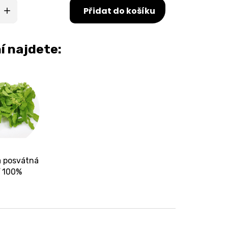
Přidat do košíku
í najdete:
a posvátná
ť 100%