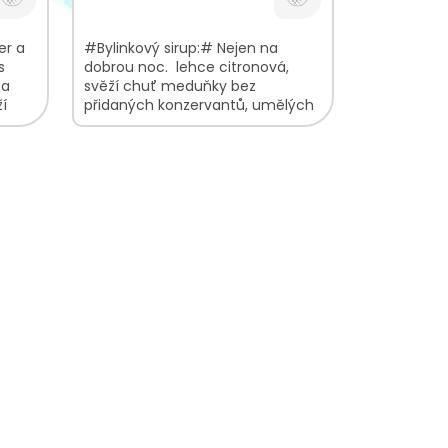
er a
#Bylinkový sirup:# Nejen na
s
dobrou noc. lehce citronová,
 a
svěží chuť meduňky bez
ží
přidaných konzervantů, umělých
sladidel, aromat, barviv a
zahušťovadel vyrobeno z bio...