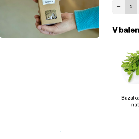
V balen
Bazalk
na