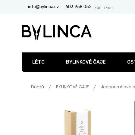
Přejít
info@bylinca.cz
603 958 052
na
obsah
LÉTO
BYLINKOVÉ ČAJE
OS
Domů
BYLINKOVÉ ČAJE
Jednodruhové b