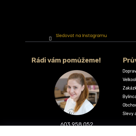
Sledovat na Instagramu
Rádi vám pomůžeme!
Prů
Doprav
Velko
Zakáz
Bylinc
Obchod
Slevy 
603 958 052