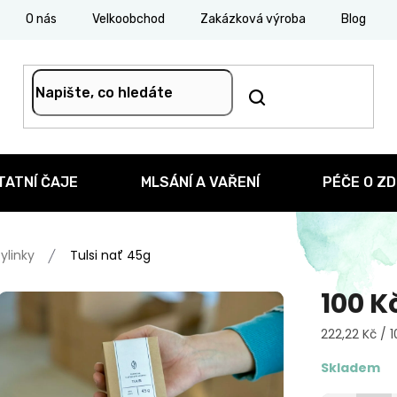
O nás
Velkoobchod
Zakázková výroba
Blog
TATNÍ ČAJE
MLSÁNÍ A VAŘENÍ
PÉČE O ZD
ylinky
Tulsi nať 45g
100 K
Měrná
222,22 Kč / 
cena:
Skladem