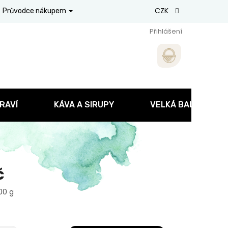
CZK
Průvodce nákupem
Přihlášení
RAVÍ
KÁVA A SIRUPY
VELKÁ BALENÍ
č
100 g