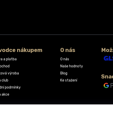
vodce nákupem
O nás
Mož
a a platba
O nás
obchod
Naše hodnoty
ková výroba
Blog
Sna
a club
Ke stažení
ní podmínky
a akce