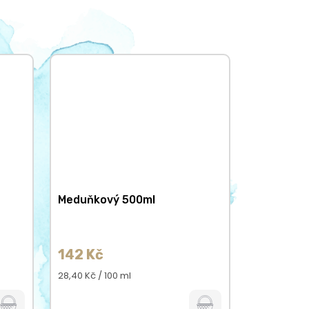
Meduňkový 500ml
142 Kč
Měrná
28,40 Kč / 100 ml
cena: