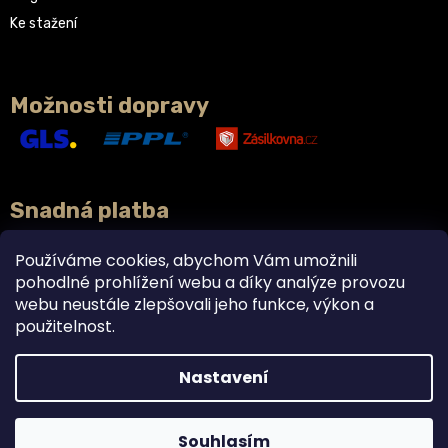
Ke stažení
Možnosti dopravy
Snadná platba
Používáme cookies, abychom Vám umožnili
pohodlné prohlížení webu a díky analýze provozu
webu neustále zlepšovali jeho funkce, výkon a
použitelnost.
Nastavení
Vytvořil Shoptet
Doplňky stravy právě teď v akci 2+1 ZDARMA. 🌿
Krásné prázdniny! 🌿☀️
Souhlasím
Copyright 2026
BYLINCA
. Všechna práva vyhrazena.