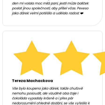
den mi volala moc milá paní, jestli může balíček
poslat jinou společností, aby přišel včas. Pexeso
jako dárek velmi potěšilo a udělalo radost ❤️
Tereza Machackova
Vše bylo koupeno jako dárek, takže chuťově
nemohu posoudit, ale vizuálně oba čaje i
čokoláda vypadaly krásně a i přes pár
nedorozumění ohledně dodání, se vše vyřešilo k