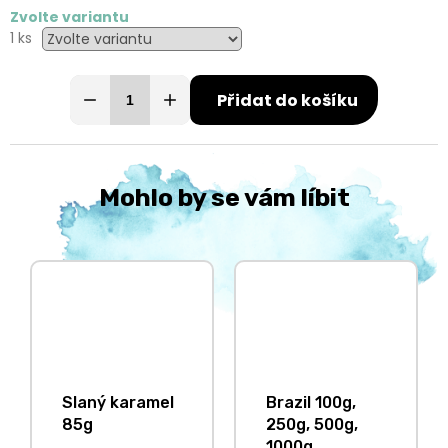
Zvolte variantu
1 ks
Přidat do košíku
Mohlo by se vám líbit
Slaný karamel
Brazil 100g,
85g
250g, 500g,
1000g