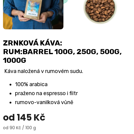
ZRNKOVÁ KÁVA:
RUM:BARREL 100G, 250G, 500G,
1000G
Káva naložená v rumovém sudu.
100% arabica
praženo na espresso i filtr
rumovo-vanilková vůně
od
145 Kč
Měrná
od 90 Kč / 100 g
cena: