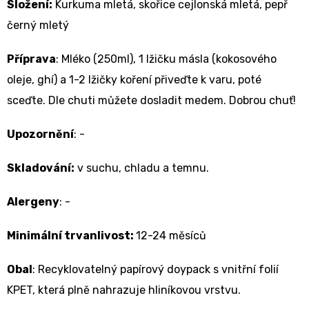
Složení:
Kurkuma mletá, skořice cejlonská mletá, pepř
černý mletý
Příprava
:
Mléko (250ml), 1 lžičku másla (kokosového
oleje, ghí) a 1-2 lžičky koření přiveďte k varu, poté
sceďte. Dle chuti můžete dosladit medem.
Dobrou chuť!
Upozornění
: -
Skladování:
v suchu, chladu a temnu.
Alergeny
:
-
Minimální trvanlivost:
12-24 měsíců
Obal
: Recyklovatelný papírový doypack s vnitřní folií
KPET, která plně nahrazuje hliníkovou vrstvu.