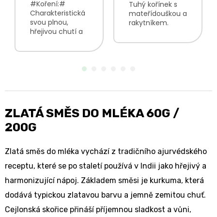
#Koření:#
Tuhý kořínek s
Charakteristická
mateřídouškou a
svou plnou,
rakytníkem.
hřejivou chutí a
bylinková směs s
výrazným
příznivým vlivem
aromatem.
na normální
intenzivní a
funkci
bohatá chuť
imunitního
čistě přírodní
systému
pěstovaná s
příjemná chuť s
ohledem na
mírně
přírodu V balení
kořeněnými
ZLATÁ SMĚS DO MLÉKA 60G /
najdete:...
podtóny...
200G
Zlatá směs do mléka vychází z tradičního ajurvédského
receptu, které se po staletí používá v Indii jako hřejivý a
harmonizující nápoj. Základem směsi je kurkuma, která
dodává typickou zlatavou barvu a jemně zemitou chuť.
Cejlonská skořice přináší příjemnou sladkost a vůni,