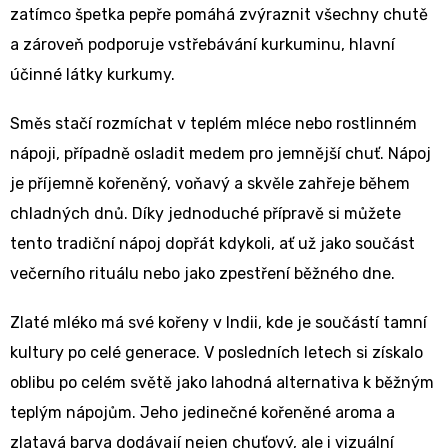
zatímco špetka pepře pomáhá zvýraznit všechny chutě
a zároveň podporuje vstřebávání kurkuminu, hlavní
účinné látky kurkumy.
Směs stačí rozmíchat v teplém mléce nebo rostlinném
nápoji, případně osladit medem pro jemnější chuť. Nápoj
je příjemně kořeněný, voňavý a skvěle zahřeje během
chladných dnů. Díky jednoduché přípravě si můžete
tento tradiční nápoj dopřát kdykoli, ať už jako součást
večerního rituálu nebo jako zpestření běžného dne.
Zlaté mléko má své kořeny v Indii, kde je součástí tamní
kultury po celé generace. V posledních letech si získalo
oblibu po celém světě jako lahodná alternativa k běžným
teplým nápojům. Jeho jedinečné kořeněné aroma a
zlatavá barva dodávají nejen chuťový, ale i vizuální