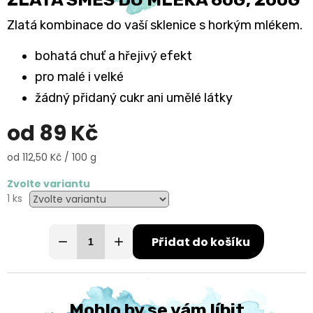
Zlatá kombinace do vaší sklenice s horkým mlékem.
bohatá chuť a hřejivý efekt
pro malé i velké
žádný přidaný cukr ani umělé látky
od
89 Kč
Měrná
od 112,50 Kč / 100 g
cena:
Zvolte variantu
1 ks
Přidat do košíku
Mohlo by se vám líbit