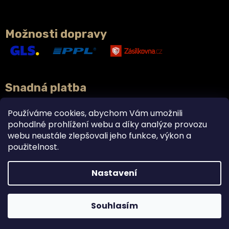
Možnosti dopravy
Snadná platba
Používáme cookies, abychom Vám umožnili
pohodlné prohlížení webu a díky analýze provozu
webu neustále zlepšovali jeho funkce, výkon a
použitelnost.
Nastavení
Vytvořil Shoptet
Doplňky stravy právě teď v akci 2+1 ZDARMA. 🌿
Krásné prázdniny! 🌿☀️
Souhlasím
Copyright 2026
BYLINCA
. Všechna práva vyhrazena.