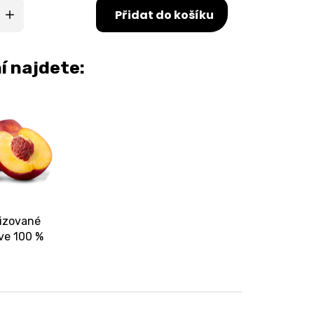
Přidat do košíku
í najdete:
lizované
ve 100 %