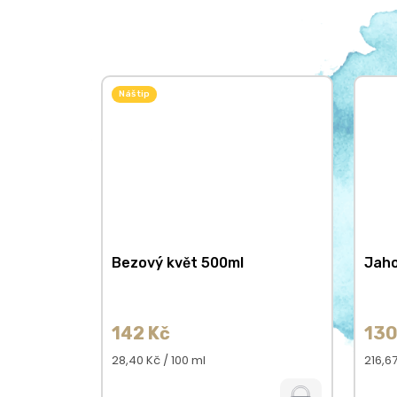
Náš tip
Bezový květ 500ml
Jah
142 Kč
130
Měrná
Měrn
28,40 Kč / 100 ml
216,67
cena:
cena: