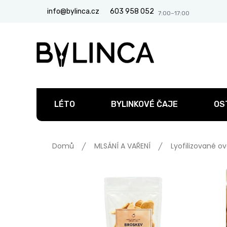
Přejít
info@bylinca.cz
603 958 052
na
obsah
LÉTO
BYLINKOVÉ ČAJE
OS
Domů
MLSÁNÍ A VAŘENÍ
Lyofilizované o