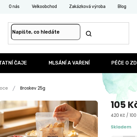
O nás
Velkoobchod
Zakázková výroba
Blog
TATNÍ ČAJE
MLSÁNÍ A VAŘENÍ
PÉČE O ZD
voce
Broskev 25g
105 K
Měrná
420 Kč / 100
cena:
Skladem