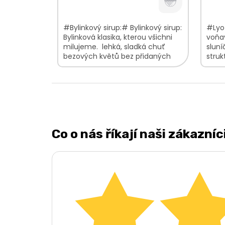
#Bylinkový sirup:# Bylinkový sirup:
#Lyof
Bylinková klasika, kterou všichni
voňav
milujeme. lehká, sladká chuť
sluní
bezových květů bez přidaných
stru
konzervantů, umělých sladidel,...
neztr
a při
Co o nás říkají naši zákazníc