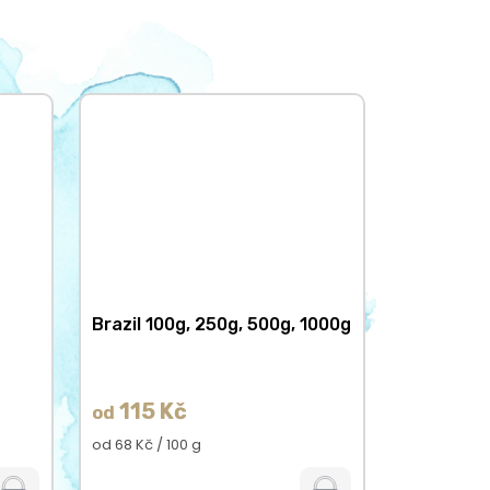
Brazil 100g, 250g, 500g, 1000g
115 Kč
od
Měrná
od 68 Kč / 100 g
cena: