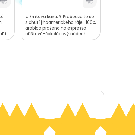
ké
#Zrnková káva:# Probouzejte se
m.
s chutí jihoamerického ráje. 100%
arabica praženo na espresso
ť i
oříškově-čokoládový nádech
barva