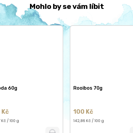
Mohlo by se vám líbit
oda 60g
Rooibos 70g
 Kč
100 Kč
á
Měrná
 Kč / 100 g
142,86 Kč / 100 g
cena: