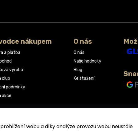
vodce nákupem
O nás
Mož
a a platba
O nás
obchod
Naše hodnoty
ková výroba
Blog
Sna
a club
Ke stažení
ní podmínky
a akce
rohlížení webu a díky analýze provozu webu neustále