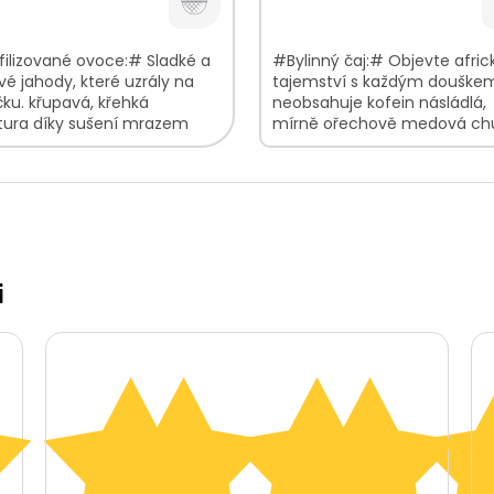
ilizované ovoce:# Sladké a
#Bylinný čaj:# Objevte afric
é jahody, které uzrály na
tajemství s každým douške
čku. křupavá, křehká
neobsahuje kofein násládlá,
ktura díky sušení mrazem
mírně ořechově medová chu
atily své vitamíny bez éček
aroma sytá, červenohnědá 
daného cukru...
V balení najdete:...
i