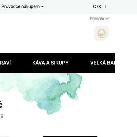
CZK
Průvodce nákupem
Přihlášení
RAVÍ
KÁVA A SIRUPY
VELKÁ BALENÍ
č
 g