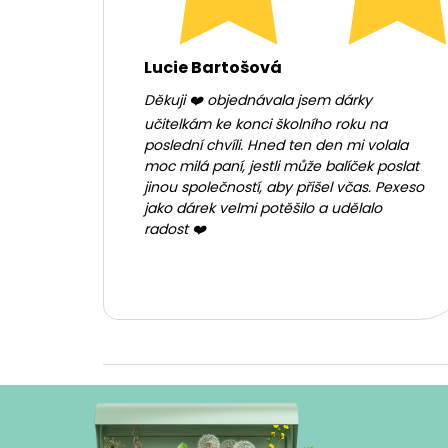
Lucie Bartošová
Děkuji ❤️ objednávala jsem dárky
učitelkám ke konci školního roku na
poslední chvíli. Hned ten den mi volala
moc milá paní, jestli může balíček poslat
jinou společností, aby přišel včas. Pexeso
jako dárek velmi potěšilo a udělalo
radost ❤️