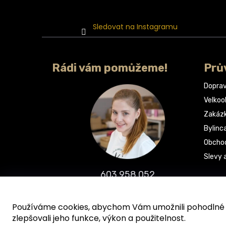
Sledovat na Instagramu
Rádi vám pomůžeme!
Prů
Doprav
Velko
Zakáz
Bylinc
Obchod
Slevy 
603 958 052
info@bylinca.cz
Používáme cookies, abychom Vám umožnili pohodlné p
zlepšovali jeho funkce, výkon a použitelnost.