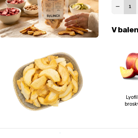
V balen
Lyofi
brosk