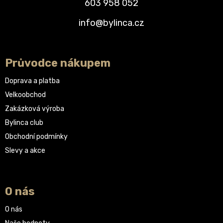
603 958 052
info@bylinca.cz
Průvodce nákupem
Doprava a platba
Velkoobchod
Zakázková výroba
Bylinca club
Obchodní podmínky
Slevy a akce
O nás
O nás