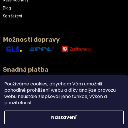
Naše hodnoty
Blog
Ke stažení
Možnosti dopravy
Snadná platba
Používáme cookies, abychom Vám umožnili
pohodlné prohlížení webu a díky analýze provozu
webu neustále zlepšovali jeho funkce, výkon a
použitelnost.
Nastavení
Vytvořil Shoptet
Doplňky stravy právě teď v akci 2+1 ZDARMA. 🌿