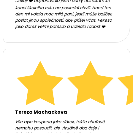
Děkuji ❤️ objednávala jsem dárky učitelkám ke
konci školního roku na poslední chvíli. Hned ten
den mi volala moc milá paní, jestli může balíček
poslat jinou společností, aby přišel včas. Pexeso
jako dárek velmi potěšilo a udělalo radost ❤️
Tereza Machackova
Vše bylo koupeno jako dárek, takže chuťově
nemohu posoudit, ale vizuálně oba čaje i