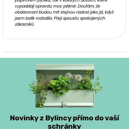
papírovém pytlíku, tak v kulatých dózách, které
vypaddají opravdu moc pěkně. Doufám, že
obdarovaní budou mít stejnou radost jako já, když
jsem balík rozbalila. Přeji spoustu spokojených
zákazníků.
Novinky z Bylincy přímo do vaší
schránky