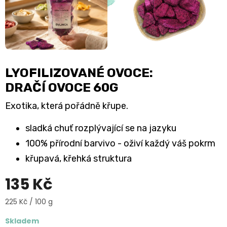
LYOFILIZOVANÉ OVOCE:
DRAČÍ OVOCE 60G
Exotika, která pořádně křupe.
sladká chuť rozplývající se na jazyku
100% přírodní barvivo - oživí každý váš pokrm
křupavá, křehká struktura
135 Kč
Měrná
225 Kč / 100 g
cena:
Skladem