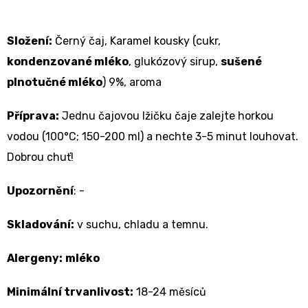
Složení:
Černý čaj, Karamel kousky (cukr,
kondenzované mléko
, glukózový sirup,
sušené
plnotučné mléko
) 9%, aroma
Příprava:
Jednu čajovou lžičku čaje zalejte horkou
vodou (100°C; 150-200 ml) a nechte 3-5 minut louhovat.
Dobrou chuť!
Upozornění
: -
Skladování:
v suchu, chladu a temnu.
Alergeny:
mléko
Minimální trvanlivost:
18-24 měsíců