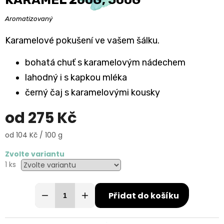
Aromatizovaný
Karamelové pokušení ve vašem šálku.
bohatá chuť s karamelovým nádechem
lahodný i s kapkou mléka
černý čaj s karamelovými kousky
od
275 Kč
Měrná
od 104 Kč / 100 g
cena:
Zvolte variantu
1 ks
Přidat do košíku