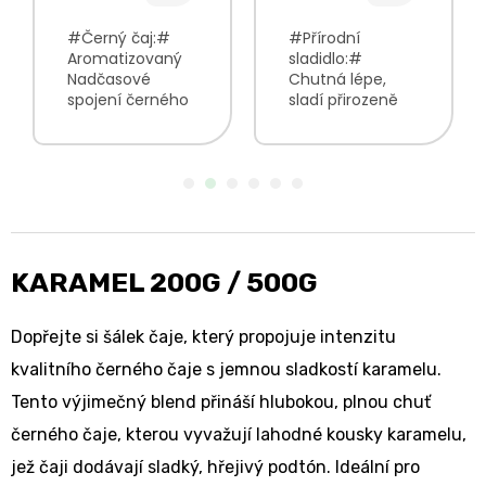
#Černý čaj:#
#Přírodní
Aromatizovaný
sladidlo:#
Nadčasové
Chutná lépe,
spojení černého
sladí přirozeně
čaje s
jemné
nádechem
karamelové tóny
bergamotu.
do čaje i kávy
jemná, citrusová
přírodní složení
chuť osvěžující,
výrazná vůně
typicky britský
čaj často
KARAMEL 200G / 500G
podávaný s
mlékem...
Dopřejte si šálek čaje, který propojuje intenzitu
kvalitního černého čaje s jemnou sladkostí karamelu.
Tento výjimečný blend přináší hlubokou, plnou chuť
černého čaje, kterou vyvažují lahodné kousky karamelu,
jež čaji dodávají sladký, hřejivý podtón. Ideální pro