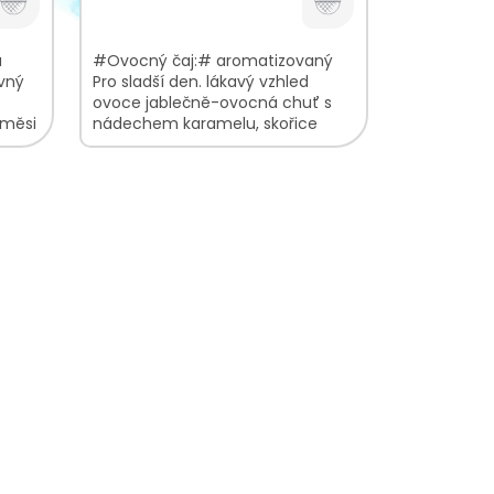
á
#Ovocný čaj:# aromatizovaný
evný
Pro sladší den. lákavý vzhled
ovoce jablečně-ovocná chuť s
směsi
nádechem karamelu, skořice
lahodná vůně jablek a rumového
aroma V ovocné směsi...