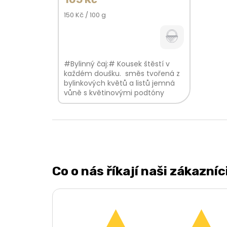
Měrná
150 Kč / 100 g
cena:
#Bylinný čaj:# Kousek štěstí v
každém doušku. směs tvořená z
bylinkových květů a listů jemná
vůně s květinovými podtóny
hladká, nasládlá chuť V bylinkové
směsi...
Co o nás říkají naši zákazníc