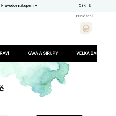
CZK
Průvodce nákupem
Přihlášení
RAVÍ
KÁVA A SIRUPY
VELKÁ BALENÍ
č