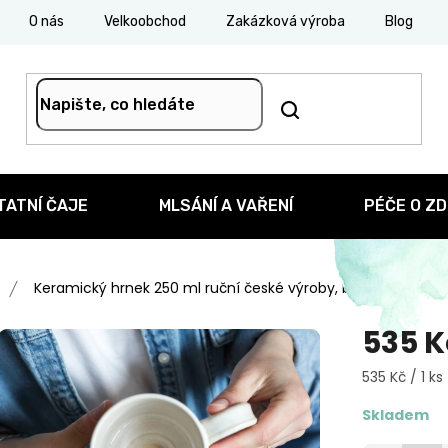
O nás
Velkoobchod
Zakázková výroba
Blog
TATNÍ ČAJE
MLSÁNÍ A VAŘENÍ
PÉČE O ZD
Keramický hrnek 250 ml ruční české výroby, bílý
535 K
Měrná
535 Kč / 1 ks
cena:
Skladem