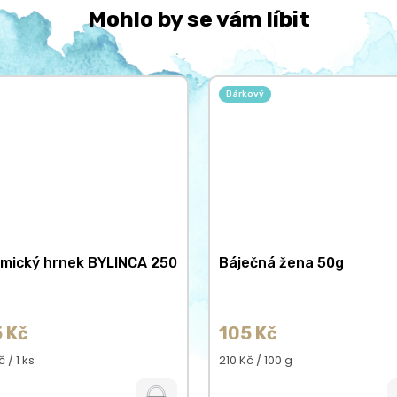
Mohlo by se vám líbit
Dárkový
mický hrnek BYLINCA 250
Báječná žena 50g
 Kč
105 Kč
á
Měrná
 / 1 ks
210 Kč / 100 g
cena: