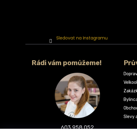
Sledovat na Instagramu
Rádi vám pomůžeme!
Prů
Doprav
Velko
Zakáz
Bylinc
Obchod
Slevy 
603 958 052