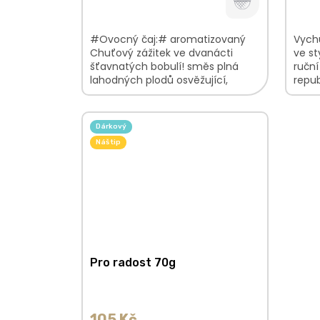
#Ovocný čaj:# aromatizovaný
Vychu
Chuťový zážitek ve dvanácti
ve st
šťavnatých bobulí! směs plná
ručn
lahodných plodů osvěžující,
repub
ovocná chuť lahodná vůně
loge
bobulí V...
Dárkový
Náš tip
Pro radost 70g
105 Kč