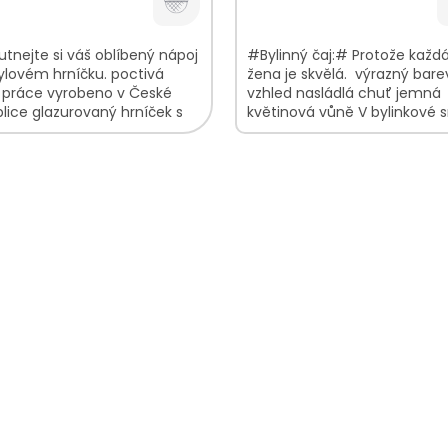
tnejte si váš oblíbený nápoj
#Bylinný čaj:# Protože každ
ylovém hrníčku. poctivá
žena je skvělá. výrazný bar
í práce vyrobeno v České
vzhled nasládlá chuť jemná
lice glazurovaný hrníček s
květinová vůně V bylinkové 
m Bylinca
najdete: Heřmánekkvět...