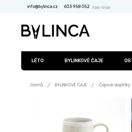
Přejít
info@bylinca.cz
603 958 052
na
obsah
LÉTO
BYLINKOVÉ ČAJE
OS
Domů
BYLINKOVÉ ČAJE
Čajové doplňky