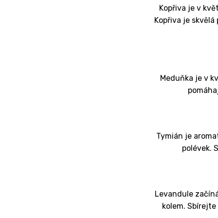
Kopřiva je v kvě
Kopřiva je skvělá
Meduňka je v kvě
pomáhají
Tymián je aromati
polévek. 
Levandule začíná 
kolem. Sbírejte