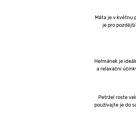
Máta je v květnu p
je pro pozdějš
Heřmánek je ideáln
a relaxační účink
Petržel roste ve
používajte je do s