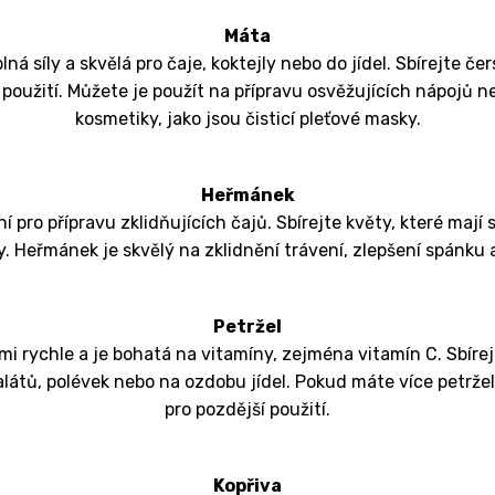
Máta
lná síly a skvělá pro čaje, koktejly nebo do jídel. Sbírejte čer
í použití. Můžete je použít na přípravu osvěžujících nápojů n
kosmetiky, jako jsou čisticí pleťové masky.
Heřmánek
í pro přípravu zklidňujících čajů. Sbírejte květy, které mají s
y. Heřmánek je skvělý na zklidnění trávení, zlepšení spánku 
Petržel
lmi rychle a je bohatá na vitamíny, zejména vitamín C. Sbírejt
alátů, polévek nebo na ozdobu jídel. Pokud máte více petržel
pro pozdější použití.
Kopřiva