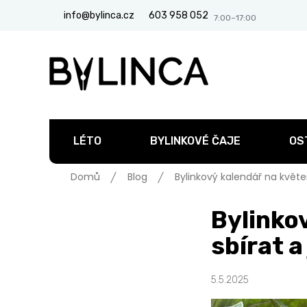
Přejít
info@bylinca.cz
603 958 052
na
obsah
LÉTO
BYLINKOVÉ ČAJE
OS
Domů
Blog
Bylinkový kalendář na květe
Bylinkov
sbírat a
5.5.2025