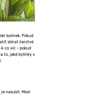
sběr bylinek. Pokud
čít sbírat čerstvé
 A co víc – pokud
 to, jaké bylinky v
.
je nasušit. Mezi