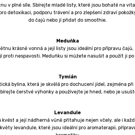
tnu v plné síle. Sbírejte mladé listy, které jsou bohaté na vit
 pro detoxikaci, podporu trávení a pro zlepšení zdraví pokožky
do čajů nebo jí přidat do smoothie.
Meduňka
tnu krásně vonná a její listy jsou ideální pro přípravu čajů, 
 proti nespavosti. Meduňku si můžete nasušit a použít ji po 
Tymián
cká bylina, která je skvělá pro dochucení jídel, zejména při
Sbírejte čerstvé výhonky a používejte je hned, nebo je usušt
Levandule
kvést a její nádherná vůně přitahuje nejen včely, ale i kaž
 květy levandule, které jsou ideální pro aromaterapii, přípra