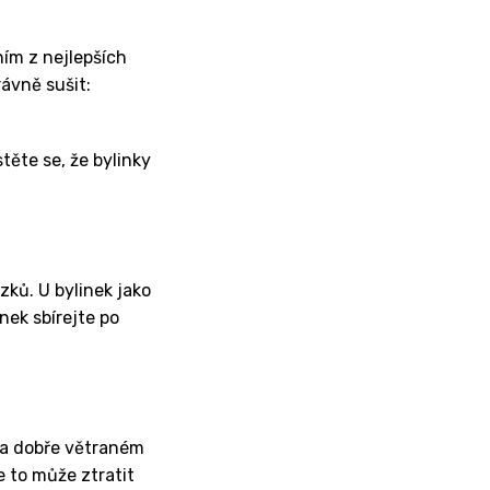
ním z nejlepších
rávně sušit:
stěte se, že bylinky
ků. U bylinek jako
nek sbírejte po
 a dobře větraném
 to může ztratit