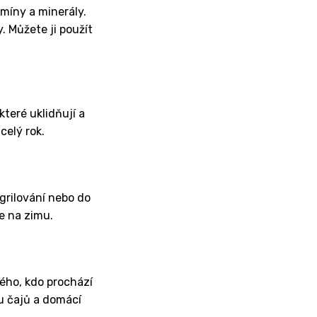
amíny a minerály.
. Můžete ji použít
které uklidňují a
celý rok.
 grilování nebo do
e na zimu.
dého, kdo prochází
vu čajů a domácí