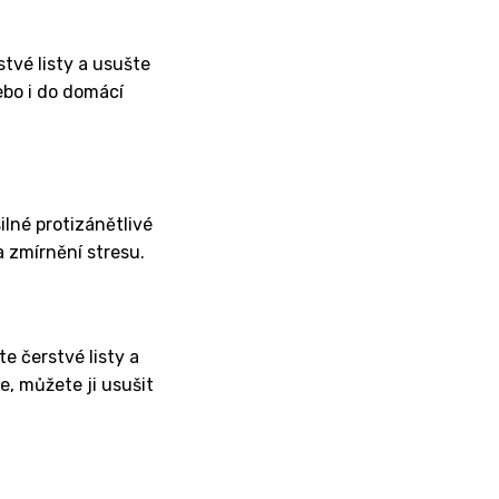
stvé listy a usušte
ebo i do domácí
ilné protizánětlivé
a zmírnění stresu.
e čerstvé listy a
e, můžete ji usušit