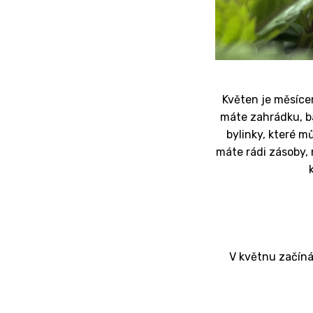
Květen je měsícem
máte zahrádku, ba
bylinky, které m
máte rádi zásoby, 
V květnu začíná