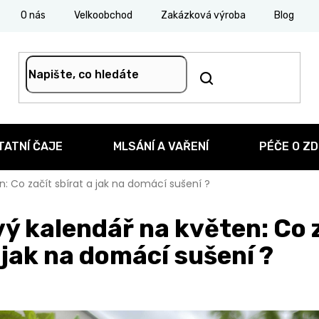
O nás
Velkoobchod
Zakázková výroba
Blog
TATNÍ ČAJE
MLSÁNÍ A VAŘENÍ
PÉČE O ZD
n: Co začít sbírat a jak na domácí sušení ?
ý kalendář na květen: Co 
 jak na domácí sušení ?