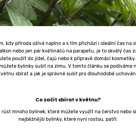
, kdy příroda ožívá naplno a s tím přichází i ideální čas na 
lkon nebo jen pár květináčů na parapetu, je to skvělý čas za
ůžete použít do jídel, čajů nebo k přípravě domácí kosmetiky.
můžete bylinky sušit na zimu. V tomto článku se podíváme na
květnu sbírat a jak je správně sušit pro dlouhodobé uchování
Co začít sbírat v květnu?
 růst mnoho bylinek, které můžete využít na čerstvo nebo si 
nejběžnější bylinky, které nyní rostou, patří: