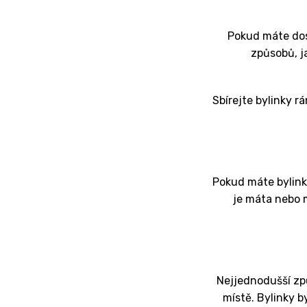
Pokud máte dost
způsobů, ja
Sbírejte bylinky rá
Pokud máte bylink
je máta nebo m
Nejjednodušší zp
místě. Bylinky 