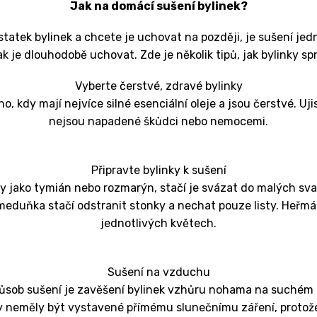
Jak na domácí sušení bylinek?
atek bylinek a chcete je uchovat na později, je sušení jed
k je dlouhodobě uchovat. Zde je několik tipů, jak bylinky sp
Vyberte čerstvé, zdravé bylinky
no, kdy mají nejvíce silné esenciální oleje a jsou čerstvé. Uji
nejsou napadené škůdci nebo nemocemi.
Připravte bylinky k sušení
y jako tymián nebo rozmarýn, stačí je svázat do malých svaz
eduňka stačí odstranit stonky a nechat pouze listy. Heřmá
jednotlivých květech.
Sušení na vzduchu
ůsob sušení je zavěšení bylinek vzhůru nohama na suchém
by neměly být vystavené přímému slunečnímu záření, protože