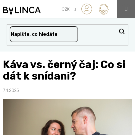
Přejít
na
CZK
obsah
Káva vs. černý čaj: Co si
dát k snídani?
7.4.2025