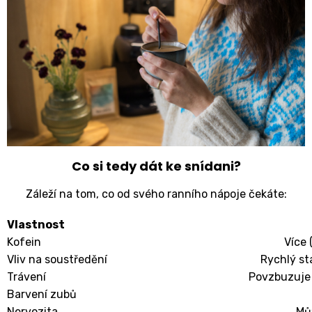
Co si tedy dát ke snídani?
Záleží na tom, co od svého ranního nápoje čekáte:
Vlastnost
Kofein
Více 
Vliv na soustředění
Rychlý st
Trávení
Povzbuzuje 
Barvení zubů
Nervozita
Mů