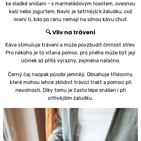
ke sladké snídani – s marmeládovým toastem, ovesnou
kaší nebo jogurtem. Navíc je šetrnější k žaludku, což
ocení ti, kdo po ránu nemají na silnou kávu chuť.
🔍 Vliv na trávení
Káva stimuluje trávení a může povzbudit činnost střev.
Pro někoho je to vítaná pomoc, pro jiného může být její
účinek až příliš výrazný, zejména nalačno.
Černý čaj naopak působí jemněji. Obsahuje třísloviny,
které mohou lehce zklidnit trávicí trakt a pomoci při
nevolnosti. Díky tomu je často lépe snášen i při
citlivějším žaludku.