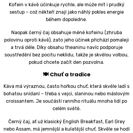
Kofein v kávě účinkuje rychle, ale může mít i prudký
sestup – což někteří znají jako náhlý pokles energie
během dopoledne.
Naopak černý čaj obsahuje méně kofeinu (zhruba
polovinu oproti kávě), zato jeho účinek přichází pomaleji
a trvá déle. Díky obsahu theaninu navíc podporuje
soustředění bez pocitu neklidu, takže je skvělou volbou,
pokud chcete začít den pozvolna.
🍽 Chuť a tradice
Káva má výraznou, často hořkou chuť, která skvěle ladí s
bohatou snídaní – třeba s vejci, slaninou nebo máslovým
croissantem. Je součástí ranního rituálu mnoha lidí po
celém světě.
Černý čaj, ať už klasický English Breakfast, Earl Grey
nebo Assam, má jemnější a kulatější chuť. Skvěle se hodí