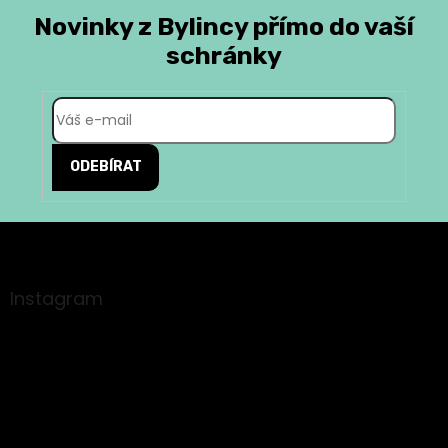
Novinky z Bylincy přímo do vaší
schránky
ODEBÍRAT
Z
á
p
a
Instagram
t
í