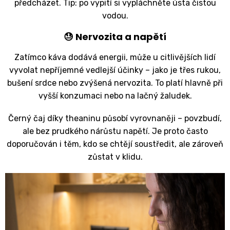
předcházet. Tip: po vypití si vypláchněte ústa čistou
vodou.
😓 Nervozita a napětí
Zatímco káva dodává energii, může u citlivějších lidí
vyvolat nepříjemné vedlejší účinky – jako je třes rukou,
bušení srdce nebo zvýšená nervozita. To platí hlavně při
vyšší konzumaci nebo na lačný žaludek.
Černý čaj díky theaninu působí vyrovnaněji – povzbudí,
ale bez prudkého nárůstu napětí. Je proto často
doporučován i těm, kdo se chtějí soustředit, ale zároveň
zůstat v klidu.