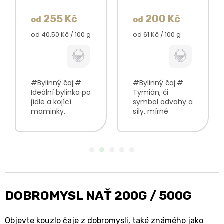
255 Kč
200 Kč
od
od
Měrná
Měrná
od 40,50 Kč / 100 g
od 61 Kč / 100 g
cena:
cena:
#Bylinný čaj:#
#Bylinný čaj:#
Ideální bylinka po
Tymián, či
jídle a kojící
symbol odvahy a
maminky.
síly. mírně
typická bylinková
kořeněná chuť
vůně téměř
krásná zlato-
bezbarvý odvar
hnědá barva
příjemná,
neobyčejně
nasládlá chuť V
příjemná vůně V
balení najdete:
balení najdete:
Fenykl plod100%...
Mateřídouška
nať100%
DOBROMYSL NAŤ 200G / 500G
Objevte kouzlo čaje z dobromysli, také známého jako