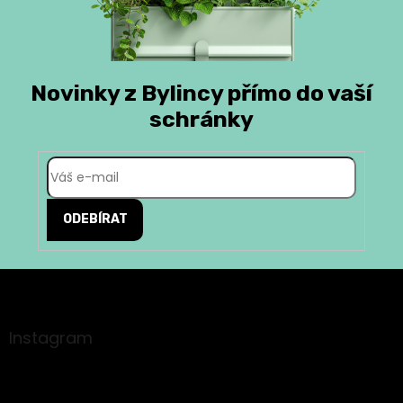
Novinky z Bylincy přímo do vaší
schránky
ODEBÍRAT
Z
á
p
a
Instagram
t
í