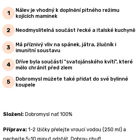
Nálev je vhodný k doplnění pitného režimu
kojících maminek
Neodmyslitelná součást řecké a italské kuchyně
Má příznivý vliv na spánek, játra, žlučník i
imunitní soustavu
Dříve byla součástí "svatojánského kvítí", které
mělo chránit před zlem
Dobromysl můžete také přidat do své bylinné
koupele
Složení:
Dobromysl nať 100%
Příprava:
1-2 lžičky přelejte vroucí vodou (250 ml) a
nechejte 5-10 minut odstát. Dobrou chuť!