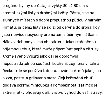
oregáno, byliny dorůstající výšky 30 až 80 cm s
aromatickými listy a drobnými květy. Pěstuje se na
slunných místech s dobře propustnou půdou v mírném
klimatu, přičemž listy se sklízí od června do srpna, kdy
jsou nejvíce nasyceny aromatem a účinnými látkami.
Nálev z dobromysli má charakteristickou kořeněnou,
příjemnou chuť, která může připomínat pepř a citrusy.
Kromě svého využití jako čaj je dobromysl
nepostradatelnou součástí kuchyní, zejména v Itálii a
Řecku, kde se používá k dochucování pokrmů jako jsou
pizza, pasty, a grilovaná masa. Její kořeněná chuť
dodává pokrmům hloubku a komplexnost, zatímco její
aktivní látky přidávají další vrstvu výhod do vaší stravy.