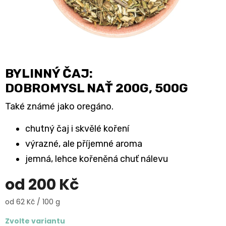
BYLINNÝ ČAJ:
DOBROMYSL NAŤ 200G, 500G
Také známé jako oregáno.
chutný čaj i skvělé koření
výrazné, ale příjemné aroma
jemná, lehce kořeněná chuť nálevu
od
200 Kč
Měrná
od 62 Kč / 100 g
cena:
Zvolte variantu