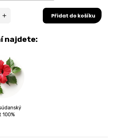
Přidat do košíku
í najdete:
 súdanský
t 100%