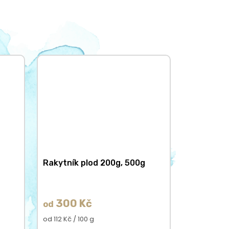
Rakytník plod 200g, 500g
300 Kč
od
Měrná
od 112 Kč / 100 g
cena: