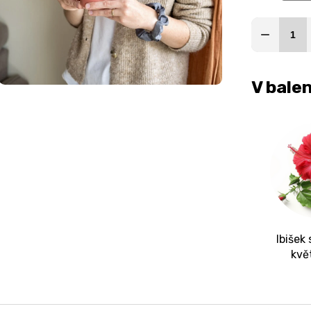
V balen
Ibišek
kvě