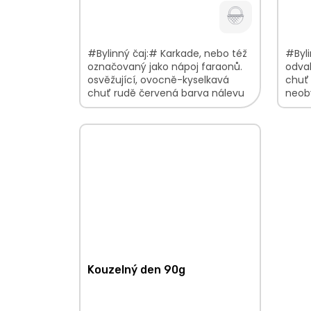
#Bylinný čaj:# Karkade, nebo též
#Byli
označovaný jako nápoj faraonů.
odvah
osvěžující, ovocně-kyselkavá
chuť
chuť rudě červená barva nálevu
neob
květinovo-ovocná vůně V balení
balen
najdete:...
nať1
Kouzelný den 90g