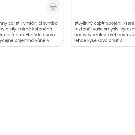
nný čaj:# Tymián, či symbol
#Bylinný čaj:# Spojení, které
y a síly. mírně kořeněná
roztančí vaše smysly. výrazn
 krásná zlato-hnědá barva
barevný vzhled květinová v
yčejně příjemná vůně V
lehce kyselkavá chuť s
í najdete: Mateřídouška
nasládlými podtóny V
00%
bylinkové...