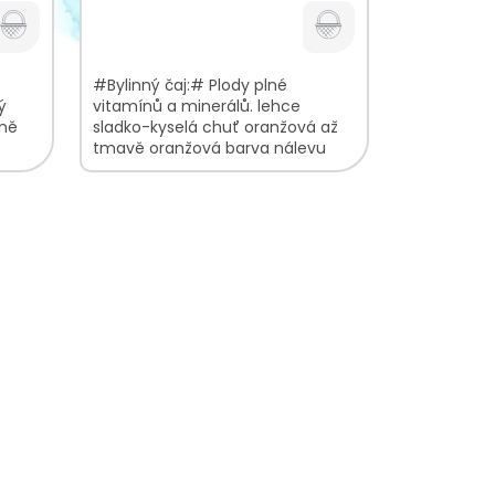
#Bylinný čaj:# Plody plné
ý
vitamínů a minerálů. lehce
ůně
sladko-kyselá chuť oranžová až
tmavě oranžová barva nálevu
bylinná, citrusová vůně V balení
najdete:...