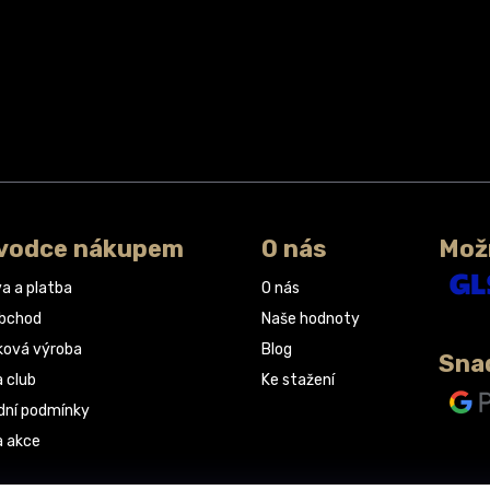
vodce nákupem
O nás
Mož
a a platba
O nás
obchod
Naše hodnoty
ková výroba
Blog
Sna
a club
Ke stažení
ní podmínky
a akce