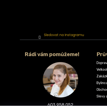
Sledovat na Instagramu
Rádi vám pomůžeme!
Prů
Doprav
Velko
Zakáz
Bylinc
Obchod
Slevy 
603 958 052