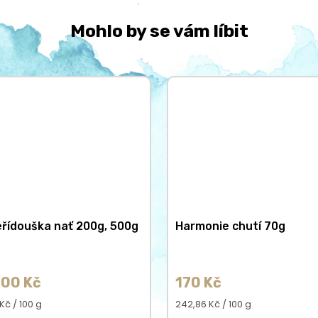
Mohlo by se vám líbit
řídouška nať 200g, 500g
Harmonie chutí 70g
00 Kč
170 Kč
á
Měrná
Kč / 100 g
242,86 Kč / 100 g
cena: