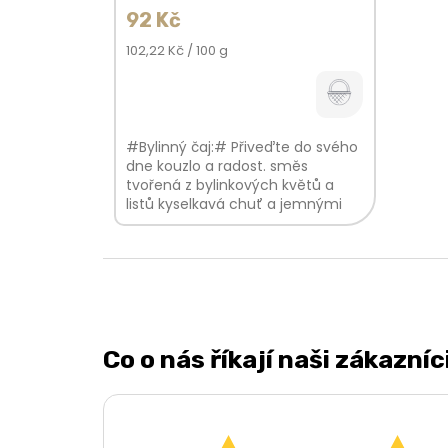
92 Kč
Měrná
102,22 Kč / 100 g
cena:
#Bylinný čaj:# Přiveďte do svého
dne kouzlo a radost. směs
tvořená z bylinkových květů a
listů kyselkavá chuť a jemnými
citrusovými tóny citronová vůně
V...
Co o nás říkají naši zákazníc