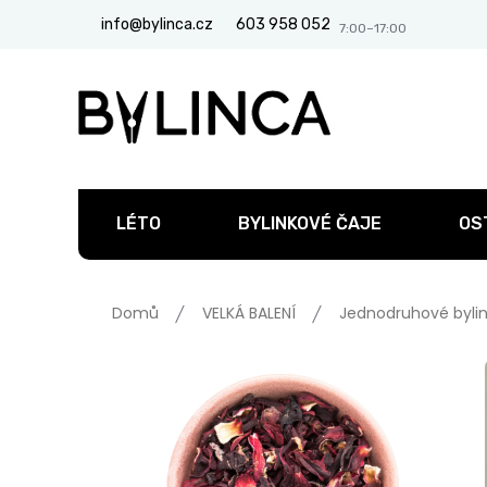
Přejít
info@bylinca.cz
603 958 052
na
obsah
LÉTO
BYLINKOVÉ ČAJE
OS
Domů
VELKÁ BALENÍ
Jednodruhové bylin