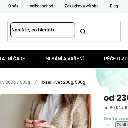
O nás
Velkoobchod
Zakázková výroba
Blog
TATNÍ ČAJE
MLSÁNÍ A VAŘENÍ
PÉČE O ZD
ky 200g / 500g
Ibišek květ 200g, 500g
od
23
Měrná
od 80 Kč / 1
cena:
Zvolte var
1 ks