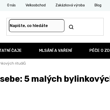
O nás
Velkoobchod
Zakázková výroba
Blog
TATNÍ ČAJE
MLSÁNÍ A VAŘENÍ
PÉČE O ZD
nkových rituálů
 sebe: 5 malých bylinkový