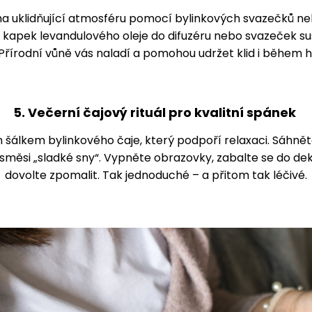
ma uklidňující atmosféru pomocí bylinkových svazečků ne
ár kapek levandulového oleje do difuzéru nebo svazeček 
 Přírodní vůně vás naladí a pomohou udržet klid i během 
5. Večerní čajový rituál pro kvalitní spánek
 šálkem bylinkového čaje, který podpoří relaxaci. Sáhně
měsi „sladké sny“. Vypněte obrazovky, zabalte se do de
dovolte zpomalit. Tak jednoduché – a přitom tak léčivé.