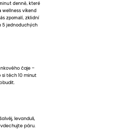
minut denně, které
a wellness víkend
ás zpomalí, zklidní
vám 5 jednoduchých
inkového čaje –
si těch 10 minut
obudit.
lvěj, levanduli,
 vdechujte páru.