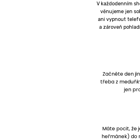
V každodenním sho
věnujeme jen sob
ani vypnout telefo
a zároveň pohladí
Začněte den jin
třeba z meduňky
jen pr
Máte pocit, že 
heřmánek) do mí