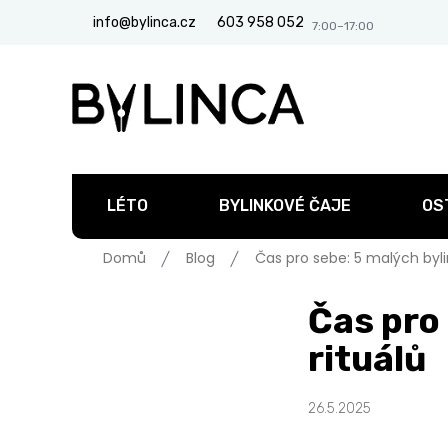
Přejít
info@bylinca.cz
603 958 052
na
obsah
LÉTO
BYLINKOVÉ ČAJE
OS
Domů
Blog
Čas pro sebe: 5 malých byli
Čas pro
rituálů
26.5.2025