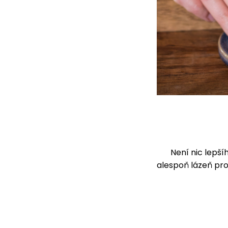
Není nic lepš
alespoň lázeň pr