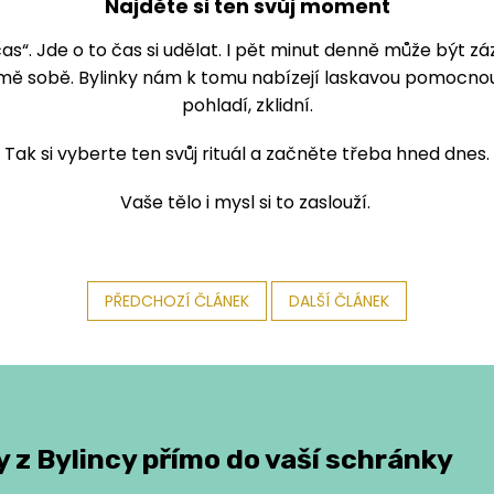
Najděte si ten svůj moment
čas“. Jde o to čas si udělat. I pět minut denně může být z
ě sobě. Bylinky nám k tomu nabízejí laskavou pomocnou 
pohladí, zklidní.
Tak si vyberte ten svůj rituál a začněte třeba hned dnes.
Vaše tělo i mysl si to zaslouží.
PŘEDCHOZÍ ČLÁNEK
DALŠÍ ČLÁNEK
 z Bylincy přímo do vaší schránky