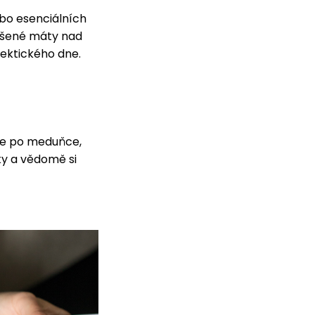
bo esenciálních
sušené máty nad
hektického dne.
te po meduňce,
ky a vědomě si