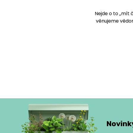
Nejde o to „mít 
věnujeme vědom
Novinky