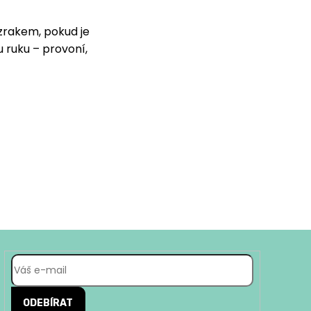
ázrakem, pokud je
ruku – provoní,
ODEBÍRAT