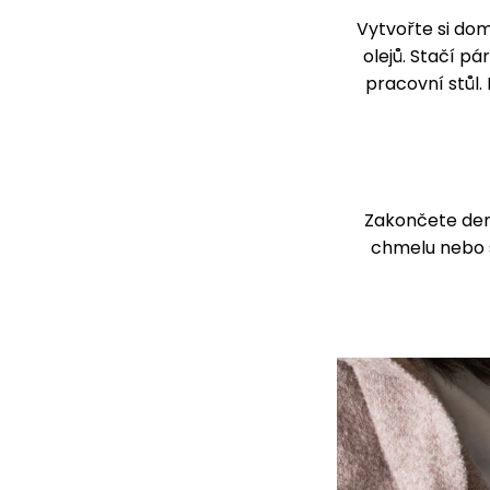
Vytvořte si do
olejů. Stačí p
pracovní stůl.
Zakončete den
chmelu nebo s