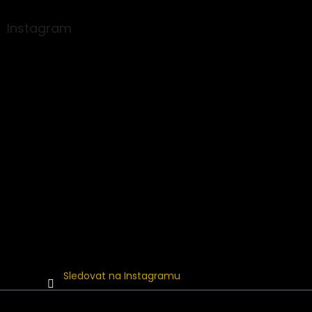
p
a
Instagram
t
í
Sledovat na Instagramu