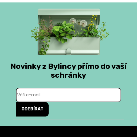
Novinky z Bylincy přímo do vaší
schránky
ODEBÍRAT
Z
á