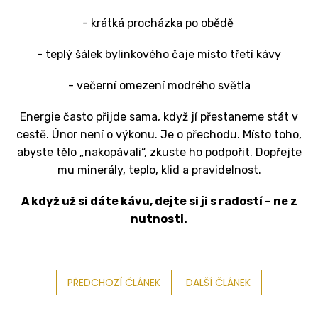
- krátká procházka po obědě
- teplý šálek bylinkového čaje místo třetí kávy
- večerní omezení modrého světla
Energie často přijde sama, když jí přestaneme stát v
cestě.
Únor není o výkonu. Je o přechodu.
Místo toho,
abyste tělo „nakopávali“, zkuste ho podpořit. Dopřejte
mu minerály, teplo, klid a pravidelnost.
A když už si dáte kávu, dejte si ji s radostí – ne z
nutnosti.
PŘEDCHOZÍ ČLÁNEK
DALŠÍ ČLÁNEK