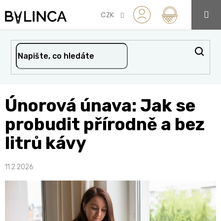
Přejít
na
CZK
obsah
Únorová únava: Jak se
probudit přírodně a bez
litrů kávy
11.2.2026