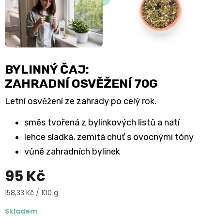
BYLINNÝ ČAJ:
ZAHRADNÍ OSVĚŽENÍ 70G
Letní osvěžení ze zahrady po celý rok.
směs tvořená z bylinkových listů a natí
lehce sladká, zemitá chuť s ovocnými tóny
vůně zahradních bylinek
95 Kč
Měrná
158,33 Kč / 100 g
cena:
Skladem