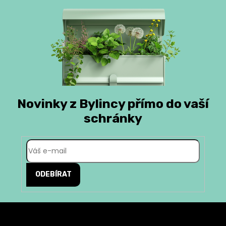
Novinky z Bylincy přímo do vaší
schránky
ODEBÍRAT
Z
á