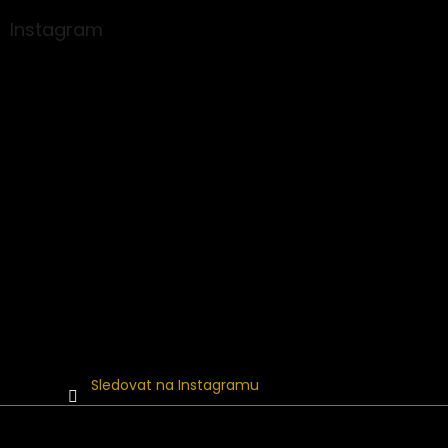
p
a
Instagram
t
í
Sledovat na Instagramu