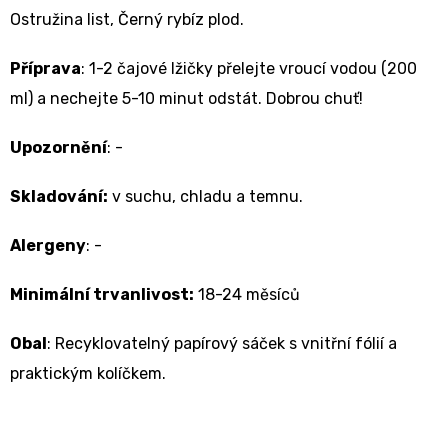
Ostružina list, Černý rybíz plod.
Příprava
:
1-2 čajové lžičky přelejte vroucí vodou (200
ml) a nechejte 5-10 minut odstát. Dobrou chuť!
Upozornění
: -
Skladování:
v suchu, chladu a temnu.
Alergeny
: -
Minimální trvanlivost:
18-24 měsíců
Obal
: Recyklovatelný papírový sáček s vnitřní fólií a
praktickým kolíčkem.