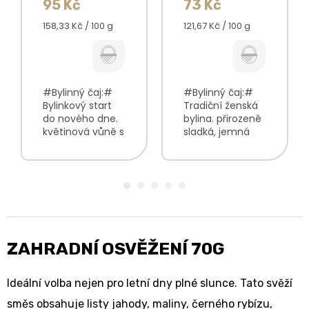
95 Kč
73 Kč
Měrná
Měrná
158,33 Kč / 100 g
121,67 Kč / 100 g
cena:
cena:
#Bylinný čaj:#
#Bylinný čaj:#
Bylinkový start
Tradiční ženská
do nového dne.
bylina. přirozeně
květinová vůně s
sladká, jemná
nádechem
chuť jantarová
ovoce směs
barva typická
tvořená z
malinová vůně V
bylinkových
balení najdete:
květů a listů
Malina list100 %
lehce hořká,
měsíčková chuť
s ovocnými...
ZAHRADNÍ OSVĚŽENÍ 70G
Ideální volba nejen pro letní dny plné slunce. Tato svěží
směs obsahuje listy jahody, maliny, černého rybízu,