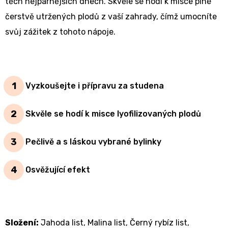
těch nejparnějších dnech. Skvěle se hodí k misce plné
čerstvě utržených plodů z vaší zahrady, čímž umocníte
svůj zážitek z tohoto nápoje.
Vyzkoušejte i přípravu za studena
Skvěle se hodí k misce lyofilizovaných plodů
Pečlivě a s láskou vybrané bylinky
Osvěžující efekt
Složení:
Jahoda list, Malina list, Černý rybíz list,