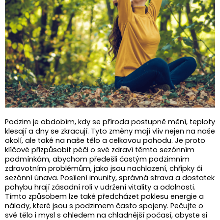
Podzim je obdobím, kdy se příroda postupně mění, teploty
klesají a dny se zkracují. Tyto změny mají vliv nejen na naše
okolí, ale také na naše tělo a celkovou pohodu. Je proto
klíčové přizpůsobit péči o své zdraví těmto sezónním
podmínkám, abychom předešli častým podzimním
zdravotním problémům, jako jsou nachlazení, chřipky či
sezónní únava. Posílení imunity, správná strava a dostatek
pohybu hrají zásadní roli v udržení vitality a odolnosti.
Tímto způsobem lze také předcházet poklesu energie a
nálady, které jsou s podzimem často spojeny. Pečujte o
své tělo i mysl s ohledem na chladnější počasí, abyste si