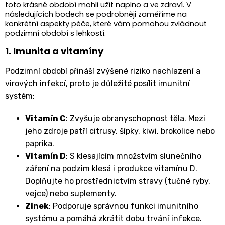
toto krásné období mohli užít naplno a ve zdraví. V
následujících bodech se podrobněji zaměříme na
konkrétní aspekty péče, které vám pomohou zvládnout
podzimní období s lehkostí.
1. Imunita a vitamíny
Podzimní období přináší zvýšené riziko nachlazení a
virových infekcí, proto je důležité posílit imunitní
systém:
Vitamín C
: Zvyšuje obranyschopnost těla. Mezi
jeho zdroje patří citrusy, šípky, kiwi, brokolice nebo
paprika.
Vitamín D
: S klesajícím množstvím slunečního
záření na podzim klesá i produkce vitamínu D.
Doplňujte ho prostřednictvím stravy (tučné ryby,
vejce) nebo suplementy.
Zinek
: Podporuje správnou funkci imunitního
systému a pomáhá zkrátit dobu trvání infekce.