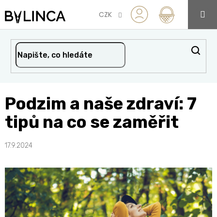
Přejít
na
CZK
obsah
Podzim a naše zdraví: 7
tipů na co se zaměřit
17.9.2024