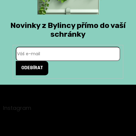
Novinky z Bylincy přímo do vaší
schránky
ODEBÍRAT
Z
á
p
a
Instagram
t
í