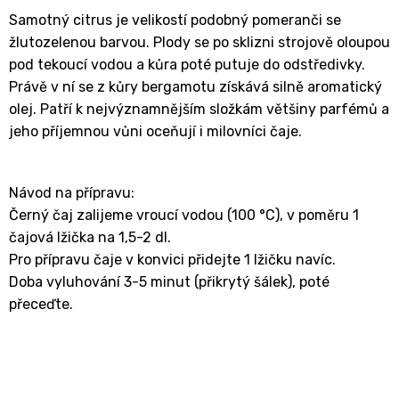
Samotný citrus je velikostí podobný pomeranči se
žlutozelenou barvou. Plody se po sklizni strojově oloupou
pod tekoucí vodou a kůra poté putuje do odstředivky.
Právě v ní se z kůry bergamotu získává silně aromatický
olej. Patří k nejvýznamnějším složkám většiny parfémů a
jeho příjemnou vůni oceňují i milovníci čaje.
Návod na přípravu:
Černý čaj zalijeme vroucí vodou (100 °C), v poměru 1
čajová lžička na 1,5-2 dl.
Pro přípravu čaje v konvici přidejte 1 lžičku navíc.
Doba vyluhování 3-5 minut (přikrytý šálek), poté
přeceďte.