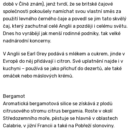
době v Číně znám), jenž tvrdí, že se britské čajové
společnosti pokoušely namíchat svou vlastní směs za
použití levného černého čaje a povedl se jim tato skvělý
čaj, který zachutnal celé Anglii a později i celému světu.
Dnes ho vyrábějí jak menší rodinné podniky, tak velké
nadnárodní koncerny.
V Anglii se Earl Grey podává s mlékem a cukrem, jinde v
Evropě do něj přidávají i citron. Své uplatnění najde i v
kuchyni – používá se jako příchuť do dezertů, ale také
omáček nebo máslových krémů.
Bergamot
Aromatická bergamotová silice se získává z plodů
citrusového stromu citrus bergamia. Roste v okolí
Středozemního moře, pěstuje se hlavně v oblastech
Calabrie, v jižní Francii a také na Pobřeží slonoviny.