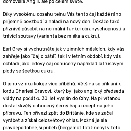
domovské Anglii, ale po celém světě.
Díky vysokému obsahu teinu Vás tento čaj každé ráno
příjemně povzbudí a naladí na nový den. Dokáže také
příznivě působit na normální funkci obranyschopnosti a
trávící soutavy (varianta bez mléka a cukru).
Earl Grey si vychutnáte jak v zimních měsících, kdy vás
zahřeje jako “čaj o páté”, tak i v letním období, kdy vás
ochladí jako ledový čaj ochucený například citrusovými
plody se špetkou cukru.
O jeho vzniku koluje více příběhů. Většina se přiklání k
lordu Charlesi Grayovi, který byl jako anglický předseda
vlády na počátku 30. let vyslán do Číny. Na přivítanou
dostal skvělý ochucený černý čaj a recept na jeho
přípravu. Ten přivezl zpět do Británie, kde se začal
vyrábět a získal celosvětový ohlas. Možná je ale
pravděpodobnější příběh (bergamot totiž nebyl v této