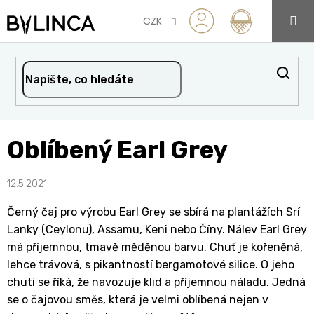
Přejít
na
CZK
obsah
Oblíbený Earl Grey
12.5.2021
Černý čaj pro výrobu Earl Grey se sbírá na plantážích Srí
Lanky (Ceylonu), Assamu, Keni nebo Číny. Nálev Earl Grey
má příjemnou, tmavě měděnou barvu. Chuť je kořeněná,
lehce trávová, s pikantností bergamotové silice. O jeho
chuti se říká, že navozuje klid a příjemnou náladu. Jedná
se o čajovou směs, která je velmi oblíbená nejen v