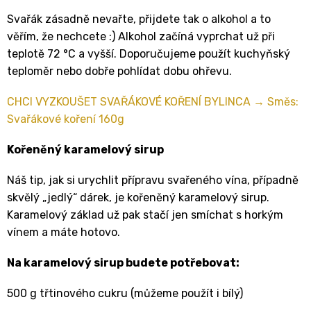
Svařák zásadně nevařte, přijdete tak o alkohol a to
věřím, že nechcete :) Alkohol začíná vyprchat už při
teplotě 72 °C a vyšší. Doporučujeme použít kuchyňský
teploměr nebo dobře pohlídat dobu ohřevu.
CHCI VYZKOUŠET SVAŘÁKOVÉ KOŘENÍ BYLINCA →
Směs:
Svařákové koření 160g
Kořeněný karamelový sirup
Náš tip, jak si urychlit přípravu svařeného vína, případně
skvělý „jedlý“ dárek, je kořeněný karamelový sirup.
Karamelový základ už pak stačí jen smíchat s horkým
vínem a máte hotovo.
Na karamelový sirup budete potřebovat:
500 g třtinového cukru (můžeme použít i bílý)