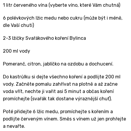
1 litr červeného vína (vyberte víno, které Vám chutná)
6 polévkových lžic medu nebo cukru (může být i méně,
dle Vaší chuti)
2-3 lžičky Svařákového koření Bylinca
200 ml vody
Pomeranč, citron, jablíčko na ozdobu a dochucení.
Do kastrůlku si dejte všechno koření a podlijte 200 ml
vody. Začněte pomalu zahřívat na plotně a až začne
voda vřít, nechte ji vařit asi 5 minut a občas koření
promíchejte (svařák tak dostane výraznější chuť).
Poté přidejte 6 lžic medu, promíchejte s kořením a
podlijte červeným vínem. Směs s vínem už jen prohřejte
a nevařte.