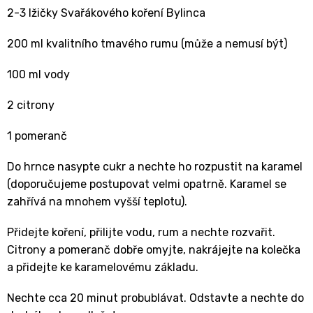
2-3 lžičky Svařákového koření Bylinca
200 ml kvalitního tmavého rumu (může a nemusí být)
100 ml vody
2 citrony
1 pomeranč
Do hrnce nasypte cukr a nechte ho rozpustit na karamel
(doporučujeme postupovat velmi opatrně. Karamel se
zahřívá na mnohem vyšší teplotu).
Přidejte koření, přilijte vodu, rum a nechte rozvařit.
Citrony a pomeranč dobře omyjte, nakrájejte na kolečka
a přidejte ke karamelovému základu.
Nechte cca 20 minut probublávat. Odstavte a nechte do