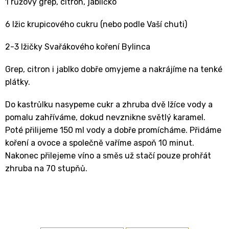
1 růžový grep, citron, jablíčko
6 lžic krupicového cukru (nebo podle Vaší chuti)
2-3 lžičky Svařákového koření Bylinca
Grep, citron i jablko dobře omyjeme a nakrájíme na tenké
plátky.
Do kastrůlku nasypeme cukr a zhruba dvě lžíce vody a
pomalu zahříváme, dokud nevznikne světlý karamel.
Poté přilijeme 150 ml vody a dobře promícháme. Přidáme
koření a ovoce a společně vaříme aspoň 10 minut.
Nakonec přilejeme víno a směs už stačí pouze prohřát
zhruba na 70 stupňů.