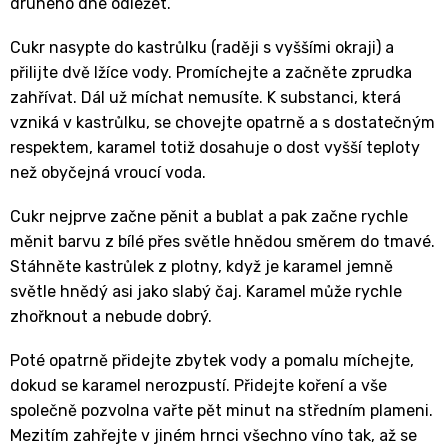
druhého dne odležet.
Cukr nasypte do kastrůlku (raději s vyššími okraji) a
přilijte dvě lžíce vody. Promíchejte a začněte zprudka
zahřívat. Dál už míchat nemusíte. K substanci, která
vzniká v kastrůlku, se chovejte opatrně a s dostatečným
respektem, karamel totiž dosahuje o dost vyšší teploty
než obyčejná vroucí voda.
Cukr nejprve začne pěnit a bublat a pak začne rychle
měnit barvu z bílé přes světle hnědou směrem do tmavé.
Stáhněte kastrůlek z plotny, když je karamel jemně
světle hnědý asi jako slabý čaj. Karamel může rychle
zhořknout a nebude dobrý.
Poté opatrně přidejte zbytek vody a pomalu míchejte,
dokud se karamel nerozpustí. Přidejte koření a vše
společně pozvolna vařte pět minut na středním plameni.
Mezitím zahřejte v jiném hrnci všechno víno tak, až se