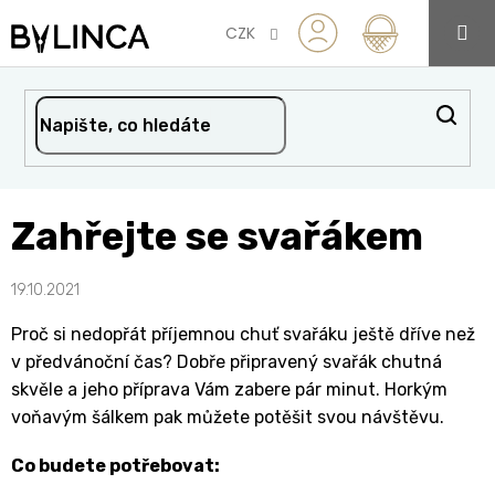
Přejít
na
CZK
obsah
Zahřejte se svařákem
19.10.2021
Proč si nedopřát příjemnou chuť svařáku ještě dříve než
v předvánoční čas? Dobře připravený svařák chutná
skvěle a jeho příprava Vám zabere pár minut. Horkým
voňavým šálkem pak můžete potěšit svou návštěvu.
Co budete potřebovat: